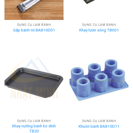
DỤNG CỤ LÀM BÁNH
DỤNG CỤ LÀM BÁNH
Gắp bánh mì BA810D01
Khay lượn sóng TB001
DỤNG CỤ LÀM BÁNH
DỤNG CỤ LÀM BÁNH
Khay nướng bánh ko dính
Khuôn bánh BA810D11
TB20