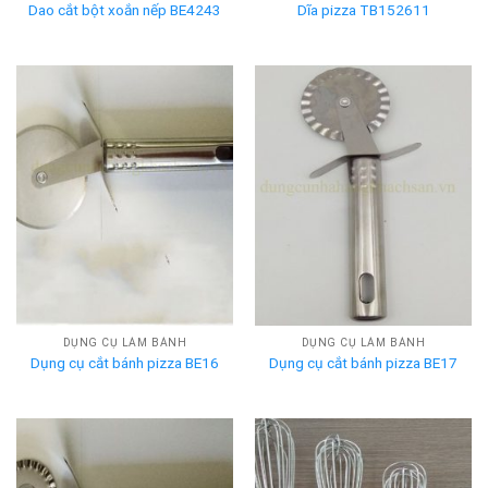
Dao cắt bột xoắn nếp BE4243
Dĩa pizza TB152611
DỤNG CỤ LÀM BÁNH
DỤNG CỤ LÀM BÁNH
Dụng cụ cắt bánh pizza BE16
Dụng cụ cắt bánh pizza BE17