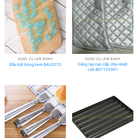
DỤNG CỤ LÀM BÁNH
DỤNG CỤ LÀM BÁNH
Găng tay cao cấp chịu nhiệt
Đầu bắt bông kem BA3027S
Lớn BD7133001