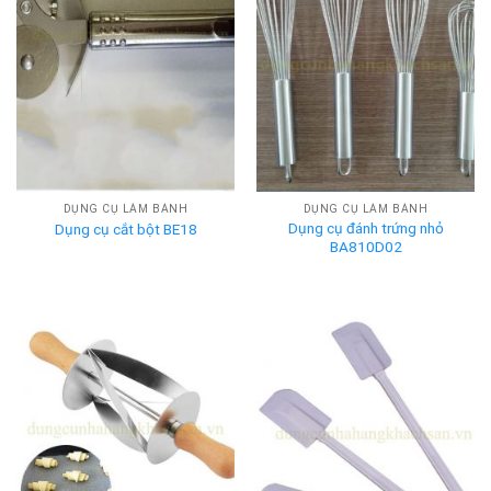
DỤNG CỤ LÀM BÁNH
DỤNG CỤ LÀM BÁNH
Dụng cụ đánh trứng nhỏ
Dụng cụ cắt bột BE18
BA810D02