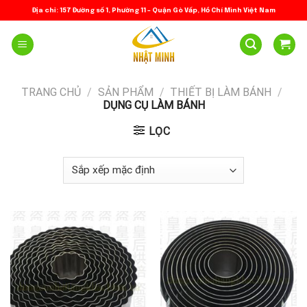
Skip
Địa chỉ: 157 Đường số 1, Phường 11 – Quận Gò Vấp, Hồ Chí Minh Việt Nam
to
content
TRANG CHỦ
/
SẢN PHẨM
/
THIẾT BỊ LÀM BÁNH
/
DỤNG CỤ LÀM BÁNH
LỌC