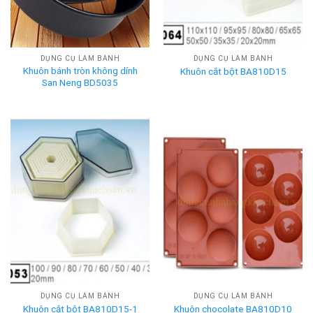
DỤNG CỤ LÀM BÁNH
DỤNG CỤ LÀM BÁNH
Khuôn bánh tròn không dính
Khuôn cắt bột BA810D15
San Neng BD5035
DỤNG CỤ LÀM BÁNH
DỤNG CỤ LÀM BÁNH
Khuôn cắt bột BA810D15-1
Khuôn chocolate BA810D10