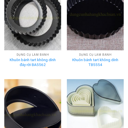
DỤNG CỤ LÀM BÁNH
DỤNG CỤ LÀM BÁNH
Khuôn bánh tart không dính
Khuôn bánh tart không dính
đáy rời BA5562
TB5554