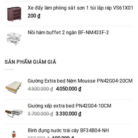
là:
tại
Xe đẩy làm phòng sắt sơn 1 túi lắp ráp VS61X01
4.500.000 ₫.
là:
200
₫
4.050.000 ₫.
Nồi hâm buffet 2 ngăn BF-NM433F-2
SẢN PHẨM GIẢM GIÁ
Giường Extra bed Nệm Mousse PN42G04-20CM
Giá
Giá
4.500.000
₫
4.050.000
₫
gốc
hiện
là:
tại
Giường xếp extra bed PN42G04-10CM
4.500.000 ₫.
là:
Giá
Giá
3.700.000
₫
3.330.000
₫
4.050.000 ₫.
gốc
hiện
là:
tại
Bình đựng nước trái cây BF34B04-NH
3.700.000 ₫.
là: