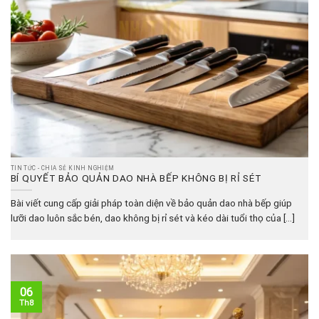
TIN TỨC - CHIA SẺ KINH NGHIỆM
BÍ QUYẾT BẢO QUẢN DAO NHÀ BẾP KHÔNG BỊ RỈ SÉT
Bài viết cung cấp giải pháp toàn diện về bảo quản dao nhà bếp giúp
lưỡi dao luôn sắc bén, dao không bị rỉ sét và kéo dài tuổi thọ của [...]
06
Th8