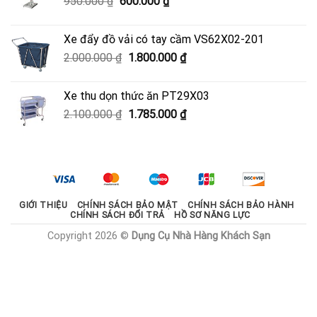
Giá
Giá
950.000
₫
600.000
₫
3.330.000 ₫.
gốc
hiện
là:
tại
Xe đẩy đồ vải có tay cầm VS62X02-201
950.000 ₫.
là:
Giá
Giá
2.000.000
₫
1.800.000
₫
600.000 ₫.
gốc
hiện
là:
tại
Xe thu dọn thức ăn PT29X03
2.000.000 ₫.
là:
Giá
Giá
2.100.000
₫
1.785.000
₫
1.800.000 ₫.
gốc
hiện
là:
tại
2.100.000 ₫.
là:
1.785.000 ₫.
GIỚI THIỆU
CHÍNH SÁCH BẢO MẬT
CHÍNH SÁCH BẢO HÀNH
CHÍNH SÁCH ĐỔI TRẢ
HỒ SƠ NĂNG LỰC
Copyright 2026 ©
Dụng Cụ Nhà Hàng Khách Sạn