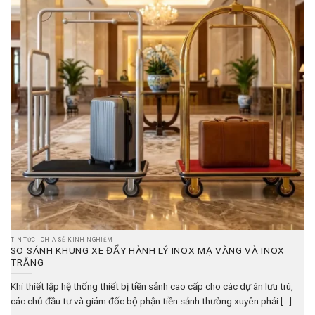
TIN TỨC - CHIA SẺ KINH NGHIỆM
SO SÁNH KHUNG XE ĐẨY HÀNH LÝ INOX MẠ VÀNG VÀ INOX
TRẮNG
Khi thiết lập hệ thống thiết bị tiền sảnh cao cấp cho các dự án lưu trú,
các chủ đầu tư và giám đốc bộ phận tiền sảnh thường xuyên phải [...]