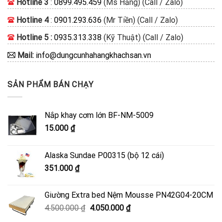
Hotline 3
:
0899.495.459
(Ms Hằng) (Call / Zalo)
Hotline 4
:
0901.293.636
(Mr Tiền) (Call / Zalo)
Hotline 5 :
0935.313.338
(Kỹ Thuật) (Call / Zalo)
Mail:
info@dungcunhahangkhachsan.vn
SẢN PHẨM BÁN CHẠY
Nắp khay cơm lớn BF-NM-5009
15.000
₫
Alaska Sundae P00315 (bộ 12 cái)
351.000
₫
Giường Extra bed Nệm Mousse PN42G04-20CM
Giá
Giá
4.500.000
₫
4.050.000
₫
gốc
hiện