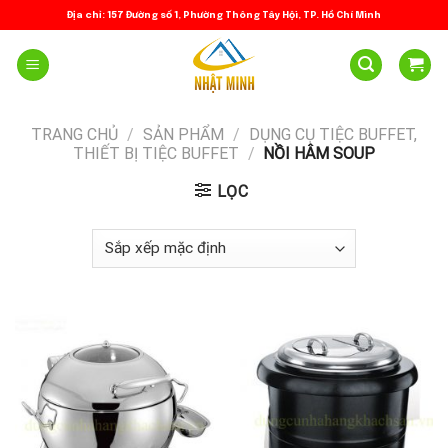
Skip
Địa chỉ: 157 Đường số 1, Phường Thông Tây Hội, TP. Hồ Chí Minh
to
content
TRANG CHỦ
/
SẢN PHẨM
/
DỤNG CỤ TIỆC BUFFET,
THIẾT BỊ TIỆC BUFFET
/
NỒI HÂM SOUP
LỌC