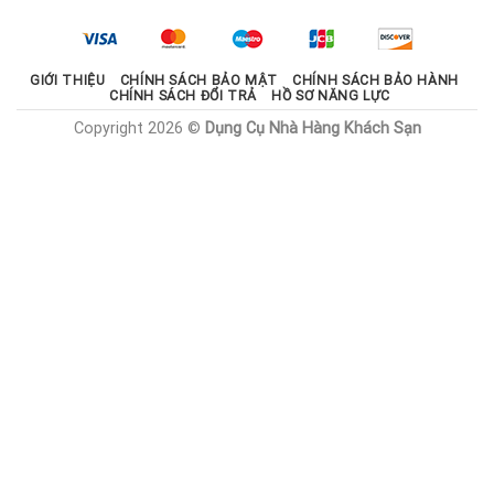
2.100.000 ₫.
là:
1.785.000 ₫.
GIỚI THIỆU
CHÍNH SÁCH BẢO MẬT
CHÍNH SÁCH BẢO HÀNH
CHÍNH SÁCH ĐỔI TRẢ
HỒ SƠ NĂNG LỰC
Copyright 2026 ©
Dụng Cụ Nhà Hàng Khách Sạn