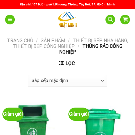
Skip
Địa chỉ: 157 Đường số 1, Phường Thông Tây Hội, TP. Hồ Chí Minh
to
content
TRANG CHỦ
/
SẢN PHẨM
/
THIẾT BỊ BẾP NHÀ HÀNG,
THIẾT BỊ BẾP CÔNG NGHIỆP
/
THÙNG RÁC CÔNG
NGHIỆP
LỌC
Giảm giá!
Giảm giá!