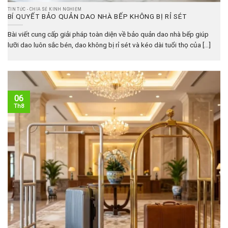
TIN TỨC - CHIA SẺ KINH NGHIỆM
BÍ QUYẾT BẢO QUẢN DAO NHÀ BẾP KHÔNG BỊ RỈ SÉT
Bài viết cung cấp giải pháp toàn diện về bảo quản dao nhà bếp giúp
lưỡi dao luôn sắc bén, dao không bị rỉ sét và kéo dài tuổi thọ của [...]
06
Th8