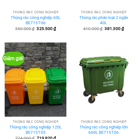
THÙNG RÁC CÔNG NGHIỆP
THÙNG RÁC CÔNG NGHIỆP
Thùng rác công nghiệp 60L
Thùng rác phân loại 2 ngăn
BE715T06
40L
Giá
Giá
Giá
Giá
350.000
₫
325.500
₫
410.000
₫
381.300
₫
gốc
hiện
gốc
hiện
là:
tại
là:
tại
350.000 ₫.
là:
410.000 ₫.
là:
325.500 ₫.
381.300
Giảm giá!
THÙNG RÁC CÔNG NGHIỆP
THÙNG RÁC CÔNG NGHIỆP
Thùng rác công nghiệp 120L
Thùng rác công nghiệp lớn
BE715T05
660L BE715T06
Giá
Giá
774.000
₫
719.820
₫