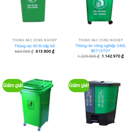
THÙNG RÁC CÔNG NGHIỆP
THÙNG RÁC CÔNG NGHIỆP
Thùng rác công nghiệp 240L
Thùng rác 90 lít nắp hở
BE715T07
Giá
Giá
660.000
₫
613.800
₫
gốc
hiện
Giá
Giá
1.229.000
₫
1.142.970
₫
là:
tại
gốc
hiện
660.000 ₫.
là:
là:
tại
613.800 ₫.
1.229.000 ₫.
là:
1.142.
Giảm giá!
Giảm giá!