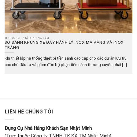
TIN TỨC - CHIA SẺ KINH NGHIỆM
SO SÁNH KHUNG XE ĐẨY HÀNH LÝ INOX MẠ VÀNG VÀ INOX
TRẮNG
Khi thiết lập hệ thống thiết bị tiền sảnh cao cấp cho các dự án lưu trú,
các chủ đầu tư và giám đốc bộ phận tiền sảnh thường xuyên phải [...]
LIÊN HỆ CHÚNG TÔI
Dụng Cụ Nhà Hàng Khách Sạn Nhật Minh
(Trực thuộc Công ty TNHH TK SX TM Nhật Minh)