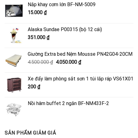
Nắp khay cơm lớn BF-NM-5009
15.000
₫
Alaska Sundae P00315 (bộ 12 cái)
351.000
₫
Giường Extra bed Nệm Mousse PN42G04-20CM
Giá
Giá
4.500.000
₫
4.050.000
₫
gốc
hiện
là:
tại
Xe đẩy làm phòng sắt sơn 1 túi lắp ráp VS61X01
4.500.000 ₫.
là:
200
₫
4.050.000 ₫.
Nồi hâm buffet 2 ngăn BF-NM433F-2
SẢN PHẨM GIẢM GIÁ