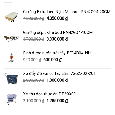
Giường Extra bed Nệm Mousse PN42G04-20CM
Giá
Giá
4.500.000
₫
4.050.000
₫
gốc
hiện
là:
tại
Giường xếp extra bed PN42G04-10CM
4.500.000 ₫.
là:
Giá
Giá
3.700.000
₫
3.330.000
₫
4.050.000 ₫.
gốc
hiện
là:
tại
Bình đựng nước trái cây BF34B04-NH
3.700.000 ₫.
là:
Giá
Giá
950.000
₫
600.000
₫
3.330.000 ₫.
gốc
hiện
là:
tại
Xe đẩy đồ vải có tay cầm VS62X02-201
950.000 ₫.
là:
Giá
Giá
2.000.000
₫
1.800.000
₫
600.000 ₫.
gốc
hiện
là:
tại
Xe thu dọn thức ăn PT29X03
2.000.000 ₫.
là:
Giá
Giá
2.100.000
₫
1.785.000
₫
1.800.000 ₫.
gốc
hiện
là:
tại