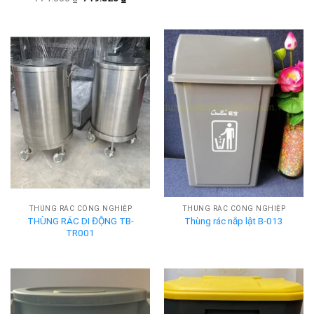
gốc
hiện
là:
tại
774.000 ₫.
là:
719.820 ₫.
THÙNG RÁC CÔNG NGHIỆP
THÙNG RÁC CÔNG NGHIỆP
THÙNG RÁC DI ĐỘNG TB-
Thùng rác nắp lật B-013
TR001