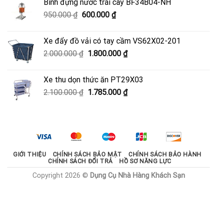
Bình đựng nước trái cây BF34B04-NH
3.700.000 ₫.
là:
Giá
Giá
950.000
₫
600.000
₫
3.330.000 ₫.
gốc
hiện
là:
tại
Xe đẩy đồ vải có tay cầm VS62X02-201
950.000 ₫.
là:
Giá
Giá
2.000.000
₫
1.800.000
₫
600.000 ₫.
gốc
hiện
là:
tại
Xe thu dọn thức ăn PT29X03
2.000.000 ₫.
là:
Giá
Giá
2.100.000
₫
1.785.000
₫
1.800.000 ₫.
gốc
hiện
là:
tại
2.100.000 ₫.
là:
1.785.000 ₫.
GIỚI THIỆU
CHÍNH SÁCH BẢO MẬT
CHÍNH SÁCH BẢO HÀNH
CHÍNH SÁCH ĐỔI TRẢ
HỒ SƠ NĂNG LỰC
Copyright 2026 ©
Dụng Cụ Nhà Hàng Khách Sạn