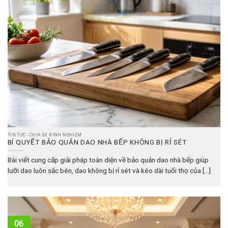
TIN TỨC - CHIA SẺ KINH NGHIỆM
BÍ QUYẾT BẢO QUẢN DAO NHÀ BẾP KHÔNG BỊ RỈ SÉT
Bài viết cung cấp giải pháp toàn diện về bảo quản dao nhà bếp giúp
lưỡi dao luôn sắc bén, dao không bị rỉ sét và kéo dài tuổi thọ của [...]
06