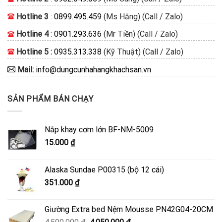
Hotline 3
:
0899.495.459
(Ms Hằng) (Call / Zalo)
Hotline 4
:
0901.293.636
(Mr Tiền) (Call / Zalo)
Hotline 5 :
0935.313.338
(Kỹ Thuật) (Call / Zalo)
Mail:
info@dungcunhahangkhachsan.vn
SẢN PHẨM BÁN CHẠY
Nắp khay cơm lớn BF-NM-5009
15.000
₫
Alaska Sundae P00315 (bộ 12 cái)
351.000
₫
Giường Extra bed Nệm Mousse PN42G04-20CM
Giá
Giá