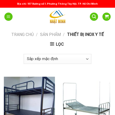
Skip
Địa chỉ: 157 Đường số 1, Phường Thông Tây Hội, TP. Hồ Chí Minh
to
content
TRANG CHỦ
/
SẢN PHẨM
/
THIẾT BỊ INOX Y TẾ
LỌC