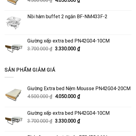
4.500.000
₫
4.050.000
₫
gốc
hiện
là:
tại
Nồi hâm buffet 2 ngăn BF-NM433F-2
4.500.000 ₫.
là:
4.050.000 ₫.
Giường xếp extra bed PN42G04-10CM
Giá
Giá
3.700.000
₫
3.330.000
₫
gốc
hiện
là:
tại
3.700.000 ₫.
là:
SẢN PHẨM GIẢM GIÁ
3.330.000 ₫.
Giường Extra bed Nệm Mousse PN42G04-20CM
Giá
Giá
4.500.000
₫
4.050.000
₫
gốc
hiện
là:
tại
Giường xếp extra bed PN42G04-10CM
4.500.000 ₫.
là:
Giá
Giá
3.700.000
₫
3.330.000
₫
4.050.000 ₫.
gốc
hiện
là:
tại