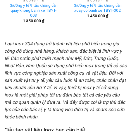
GIƯỜNG Y TẾ
GIƯỜNG Y TẾ
Giường y tế 9 tấc không cần
Giường y tế 9 tấc không cần
quay không bánh xe TBYT-
xoay có bánh xe TBYT-002
003
1.450.000
₫
1.350.000
₫
Loại inox 304 đang trở thành vật liệu phổ biến trong gia
công đồ dùng nhà hàng, khách sạn, đặc biệt là lĩnh vực y
tế. Các nước phát triển mạnh như Mỹ, Đức, Trung Quốc,
Nhật Bản, Hàn Quốc sử dụng phổ biến inox trong tất cả các
lĩnh vực công nghiệp sản xuất công cụ và vật liệu. Đối với
sản xuất vật tư y tế, yêu cầu luôn là an toàn, chắc chắn đạt
tiêu chuẩn của Bộ Y tế. Vì vậy, thiết bị inox y tế sử dụng
inox là một giải pháp tối ưu đảm bảo tất cả các yêu cầu
mà cơ quan quản lý đưa ra. Và đây được coi là trợ thủ đắc
lực của các bác sĩ, y tá trong việc điều trị và chăm sóc sức
khỏe bệnh nhân.
Cấu tạo vật liệu Inox bạn cần biết