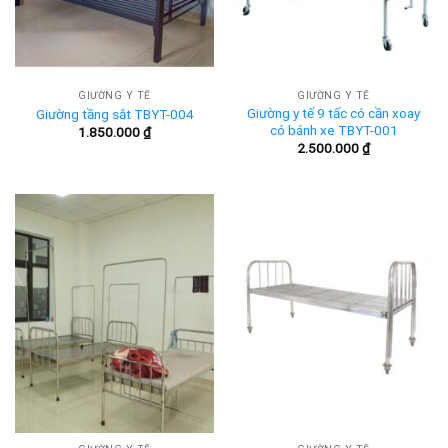
GIƯỜNG Y TẾ
GIƯỜNG Y TẾ
Giường y tế 9 tấc có cần xoay
Giường tầng sắt TBYT-004
có bánh xe TBYT-001
1.850.000
₫
2.500.000
₫