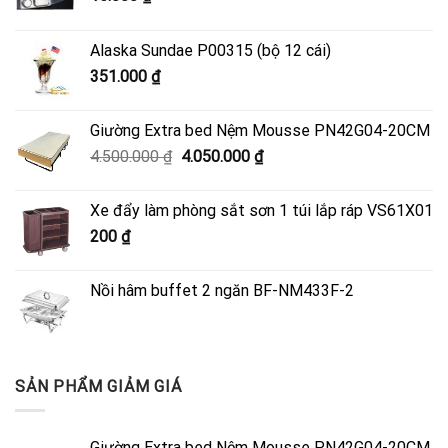
Alaska Sundae P00315 (bộ 12 cái)
351.000
₫
Giường Extra bed Nệm Mousse PN42G04-20CM
Giá
Giá
4.500.000
₫
4.050.000
₫
gốc
hiện
là:
tại
Xe đẩy làm phòng sắt sơn 1 túi lắp ráp VS61X01
4.500.000 ₫.
là:
200
₫
4.050.000 ₫.
Nồi hâm buffet 2 ngăn BF-NM433F-2
SẢN PHẨM GIẢM GIÁ
Giường Extra bed Nệm Mousse PN42G04-20CM