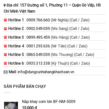
Địa chỉ:
157 Đường số 1, Phường 11
–
Quận Gò Vấp, Hồ
Chí Minh
Việt Nam
Hotline 1
:
0909.766.660
(Mr Nghĩa) (Call / Zalo)
Hotline 2
:
0902.049.059
(Ms Sang) (Call / Zalo)
Hotline 3
:
0899.495.459
(Ms Hằng) (Call / Zalo)
Hotline 4
:
0901.293.636
(Mr Tiền) (Call / Zalo)
Hotline 5
:
0865.049.059
(Ms Thương) (Call / Zalo)
Hotline 6 :
0935.313.338
(Kỹ Thuật) (Call / Zalo)
Mail:
info@dungcunhahangkhachsan.vn
SẢN PHẨM BÁN CHẠY
Nắp khay cơm lớn BF-NM-5009
15.000
₫