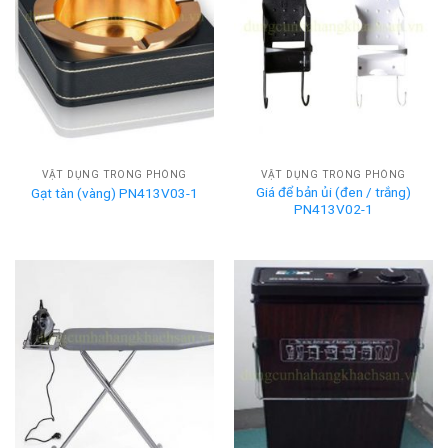
VẬT DỤNG TRONG PHÒNG
VẬT DỤNG TRONG PHÒNG
Giá để bản ủi (đen / trắng)
Gạt tàn (vàng) PN413V03-1
PN413V02-1