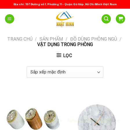
Skip
Địa chỉ: 157 Đường số 1, Phường 11 – Quận Gò Vấp, Hồ Chí Minh Việt Nam
to
content
TRANG CHỦ
/
SẢN PHẨM
/
ĐỒ DÙNG PHÒNG NGỦ
/
VẬT DỤNG TRONG PHÒNG
LỌC