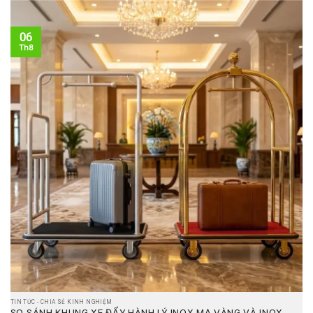
06
Th8
TIN TỨC - CHIA SẺ KINH NGHIỆM
SO SÁNH KHUNG XE ĐẨY HÀNH LÝ INOX MẠ VÀNG VÀ INOX