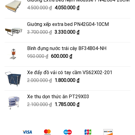
Giá
Giá
4.500.000
₫
4.050.000
₫
gốc
hiện
là:
tại
Giường xếp extra bed PN42G04-10CM
4.500.000 ₫.
là:
Giá
Giá
3.700.000
₫
3.330.000
₫
4.050.000 ₫.
gốc
hiện
là:
tại
Bình đựng nước trái cây BF34B04-NH
3.700.000 ₫.
là:
Giá
Giá
950.000
₫
600.000
₫
3.330.000 ₫.
gốc
hiện
là:
tại
Xe đẩy đồ vải có tay cầm VS62X02-201
950.000 ₫.
là:
Giá
Giá
2.000.000
₫
1.800.000
₫
600.000 ₫.
gốc
hiện
là:
tại
Xe thu dọn thức ăn PT29X03
2.000.000 ₫.
là:
Giá
Giá
2.100.000
₫
1.785.000
₫
1.800.000 ₫.
gốc
hiện
là:
tại
2.100.000 ₫.
là:
1.785.000 ₫.