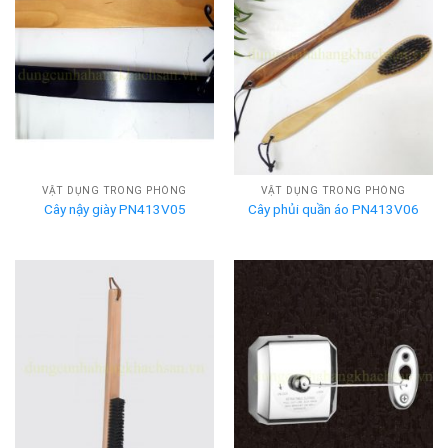
VẬT DỤNG TRONG PHÒNG
VẬT DỤNG TRONG PHÒNG
Cây nậy giày PN413V05
Cây phủi quần áo PN413V06