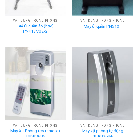
VẬT DỤNG TRONG PHÒNG
VẬT DỤNG TRONG PHÒNG
Giá ủi quần áo (bạc)
Máy ủi quần PN610
PN413V02-2
VẬT DỤNG TRONG PHÒNG
VẬT DỤNG TRONG PHÒNG
Máy Xịt Phòng (có remote)
Máy xịt phòng tự động
13K09605
13K09604