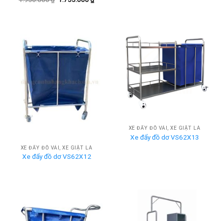
gốc
hiện
là:
tại
1.950.000 ₫.
là:
1.755.000 ₫.
XE ĐẨY ĐỒ VẢI, XE GIẶT LÀ
Xe đẩy đồ dơ VS62X13
XE ĐẨY ĐỒ VẢI, XE GIẶT LÀ
Xe đẩy đồ dơ VS62X12