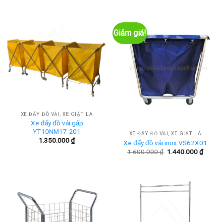
Giảm giá!
XE ĐẨY ĐỒ VẢI, XE GIẶT LÀ
Xe đẩy đồ vải gấp
YT10NM17-201
XE ĐẨY ĐỒ VẢI, XE GIẶT LÀ
1.350.000
₫
Xe đẩy đồ vải inox VS62X01
Giá
Giá
1.600.000
₫
1.440.000
₫
gốc
hiện
là:
tại
1.600.000 ₫.
là:
1.440.