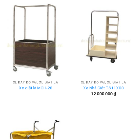
1.750.000 ₫.
là:
1.575.
XE ĐẨY ĐỒ VẢI, XE GIẶT LÀ
XE ĐẨY ĐỒ VẢI, XE GIẶT LÀ
Xe giặt là MCH-28
Xe Nhà Giặt TS11X08
12.000.000
₫