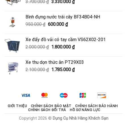
Giá
Giá
3.700.000
₫
3.330.000
₫
4.050.000 ₫.
gốc
hiện
là:
tại
Bình đựng nước trái cây BF34B04-NH
3.700.000 ₫.
là:
Giá
Giá
950.000
₫
600.000
₫
3.330.000 ₫.
gốc
hiện
là:
tại
Xe đẩy đồ vải có tay cầm VS62X02-201
950.000 ₫.
là:
Giá
Giá
2.000.000
₫
1.800.000
₫
600.000 ₫.
gốc
hiện
là:
tại
Xe thu dọn thức ăn PT29X03
2.000.000 ₫.
là:
Giá
Giá
2.100.000
₫
1.785.000
₫
1.800.000 ₫.
gốc
hiện
là:
tại
2.100.000 ₫.
là:
1.785.000 ₫.
GIỚI THIỆU
CHÍNH SÁCH BẢO MẬT
CHÍNH SÁCH BẢO HÀNH
CHÍNH SÁCH ĐỔI TRẢ
HỒ SƠ NĂNG LỰC
Copyright 2026 ©
Dụng Cụ Nhà Hàng Khách Sạn