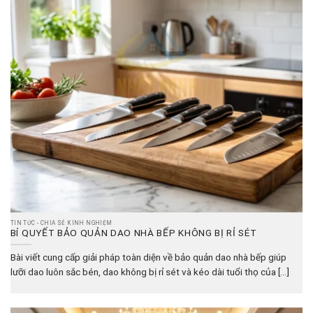
TIN TỨC - CHIA SẺ KINH NGHIỆM
BÍ QUYẾT BẢO QUẢN DAO NHÀ BẾP KHÔNG BỊ RỈ SÉT
Bài viết cung cấp giải pháp toàn diện về bảo quản dao nhà bếp giúp
lưỡi dao luôn sắc bén, dao không bị rỉ sét và kéo dài tuổi thọ của [...]