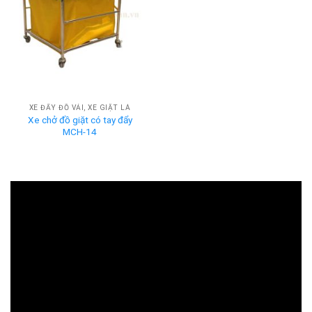
XE ĐẨY ĐỒ VẢI, XE GIẶT LÀ
Xe chở đồ giặt có tay đẩy
MCH-14