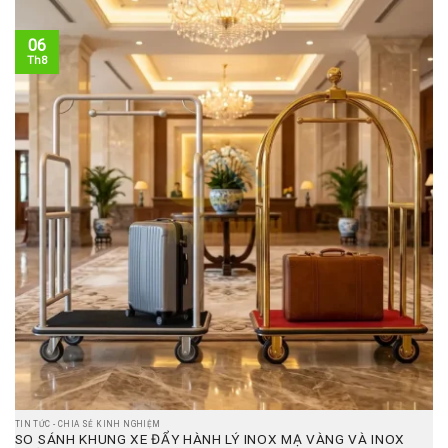
06
Th8
TIN TỨC - CHIA SẺ KINH NGHIỆM
SO SÁNH KHUNG XE ĐẨY HÀNH LÝ INOX MẠ VÀNG VÀ INOX