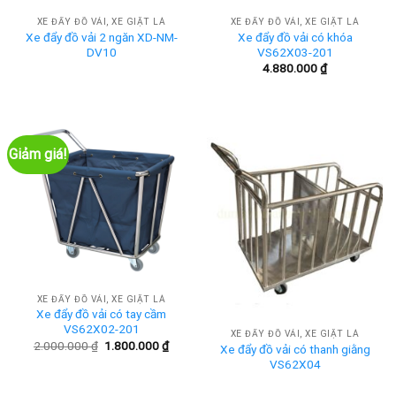
XE ĐẨY ĐỒ VẢI, XE GIẶT LÀ
XE ĐẨY ĐỒ VẢI, XE GIẶT LÀ
Xe đẩy đồ vải 2 ngăn XD-NM-
Xe đẩy đồ vải có khóa
DV10
VS62X03-201
4.880.000
₫
Giảm giá!
XE ĐẨY ĐỒ VẢI, XE GIẶT LÀ
Xe đẩy đồ vải có tay cầm
VS62X02-201
XE ĐẨY ĐỒ VẢI, XE GIẶT LÀ
Giá
Giá
2.000.000
₫
1.800.000
₫
Xe đẩy đồ vải có thanh giằng
gốc
hiện
VS62X04
là:
tại
2.000.000 ₫.
là:
1.800.000 ₫.