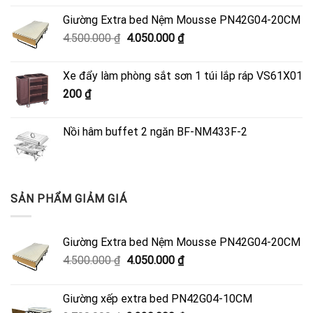
Giường Extra bed Nệm Mousse PN42G04-20CM
Giá
Giá
4.500.000
₫
4.050.000
₫
gốc
hiện
là:
tại
Xe đẩy làm phòng sắt sơn 1 túi lắp ráp VS61X01
4.500.000 ₫.
là:
200
₫
4.050.000 ₫.
Nồi hâm buffet 2 ngăn BF-NM433F-2
SẢN PHẨM GIẢM GIÁ
Giường Extra bed Nệm Mousse PN42G04-20CM
Giá
Giá
4.500.000
₫
4.050.000
₫
gốc
hiện
là:
tại
Giường xếp extra bed PN42G04-10CM
4.500.000 ₫.
là: