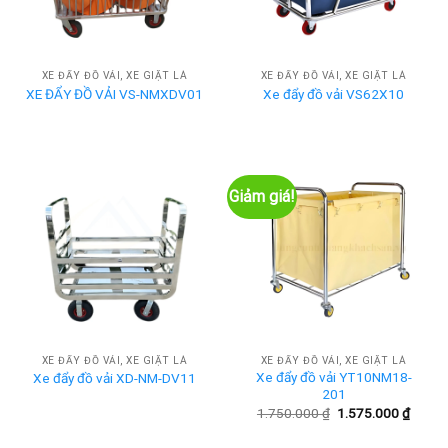
XE ĐẨY ĐỒ VẢI, XE GIẶT LÀ
XE ĐẨY ĐỒ VẢI, XE GIẶT LÀ
XE ĐẨY ĐỒ VẢI VS-NMXDV01
Xe đẩy đồ vải VS62X10
Giảm giá!
XE ĐẨY ĐỒ VẢI, XE GIẶT LÀ
XE ĐẨY ĐỒ VẢI, XE GIẶT LÀ
Xe đẩy đồ vải YT10NM18-
Xe đẩy đồ vải XD-NM-DV11
201
Giá
Giá
1.750.000
₫
1.575.000
₫
gốc
hiện
là:
tại