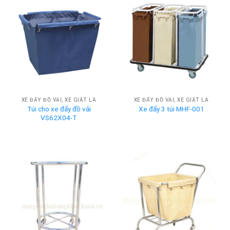
XE ĐẨY ĐỒ VẢI, XE GIẶT LÀ
XE ĐẨY ĐỒ VẢI, XE GIẶT LÀ
Túi cho xe đẩy đồ vải
Xe đẩy 3 túi MHF-001
VS62X04-T