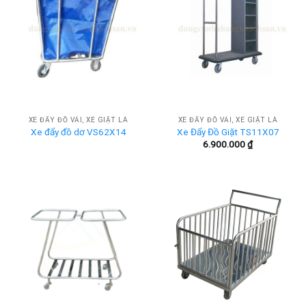
XE ĐẨY ĐỒ VẢI, XE GIẶT LÀ
XE ĐẨY ĐỒ VẢI, XE GIẶT LÀ
Xe đẩy đồ dơ VS62X14
Xe Đẩy Đồ Giặt TS11X07
6.900.000
₫