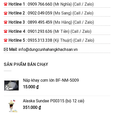
Hotline 1
:
0909.766.660
(Mr Nghĩa) (Call / Zalo)
Hotline 2
:
0902.049.059
(Ms Sang) (Call / Zalo)
Hotline 3
:
0899.495.459
(Ms Hằng) (Call / Zalo)
Hotline 4
:
0901.293.636
(Mr Tiền) (Call / Zalo)
Hotline 5 :
0935.313.338
(Kỹ Thuật) (Call / Zalo)
Mail:
info@dungcunhahangkhachsan.vn
SẢN PHẨM BÁN CHẠY
Nắp khay cơm lớn BF-NM-5009
15.000
₫
Alaska Sundae P00315 (bộ 12 cái)
351.000
₫