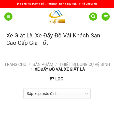
Skip
Địa chỉ: 157 Đường số 1, Phường Thông Tây Hội, TP. Hồ Chí Minh
to
content
Xe Giặt Là, Xe Đẩy Đồ Vải Khách Sạn
Cao Cấp Giá Tốt
TRANG CHỦ
/
SẢN PHẨM
/
THIẾT BỊ DỤNG CỤ VỆ SINH
/
XE ĐẨY ĐỒ VẢI, XE GIẶT LÀ
LỌC