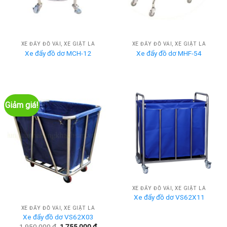
XE ĐẨY ĐỒ VẢI, XE GIẶT LÀ
XE ĐẨY ĐỒ VẢI, XE GIẶT LÀ
Xe đẩy đồ dơ MCH-12
Xe đẩy đồ dơ MHF-54
Giảm giá!
XE ĐẨY ĐỒ VẢI, XE GIẶT LÀ
Xe đẩy đồ dơ VS62X11
XE ĐẨY ĐỒ VẢI, XE GIẶT LÀ
Xe đẩy đồ dơ VS62X03
Giá
Giá
1.950.000
₫
1.755.000
₫