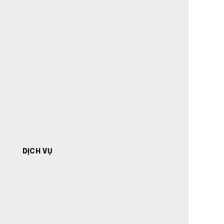
DỊCH VỤ