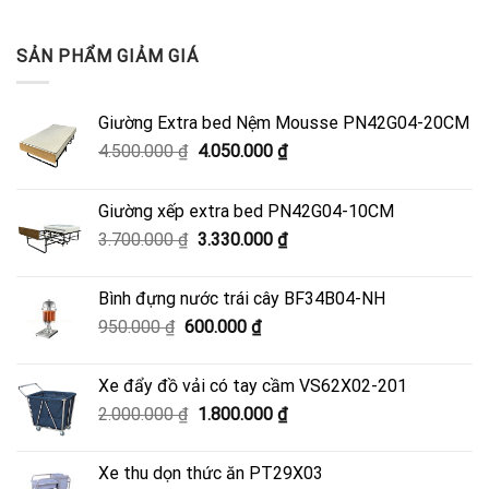
SẢN PHẨM GIẢM GIÁ
Giường Extra bed Nệm Mousse PN42G04-20CM
Giá
Giá
4.500.000
₫
4.050.000
₫
gốc
hiện
là:
tại
Giường xếp extra bed PN42G04-10CM
4.500.000 ₫.
là:
Giá
Giá
3.700.000
₫
3.330.000
₫
4.050.000 ₫.
gốc
hiện
là:
tại
Bình đựng nước trái cây BF34B04-NH
3.700.000 ₫.
là:
Giá
Giá
950.000
₫
600.000
₫
3.330.000 ₫.
gốc
hiện
là:
tại
Xe đẩy đồ vải có tay cầm VS62X02-201
950.000 ₫.
là:
Giá
Giá
2.000.000
₫
1.800.000
₫
600.000 ₫.
gốc
hiện
là:
tại
Xe thu dọn thức ăn PT29X03
2.000.000 ₫.
là: