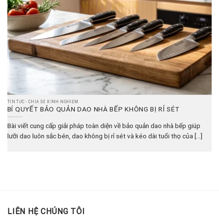
TIN TỨC - CHIA SẺ KINH NGHIỆM
BÍ QUYẾT BẢO QUẢN DAO NHÀ BẾP KHÔNG BỊ RỈ SÉT
Bài viết cung cấp giải pháp toàn diện về bảo quản dao nhà bếp giúp
lưỡi dao luôn sắc bén, dao không bị rỉ sét và kéo dài tuổi thọ của [...]
LIÊN HỆ CHÚNG TÔI