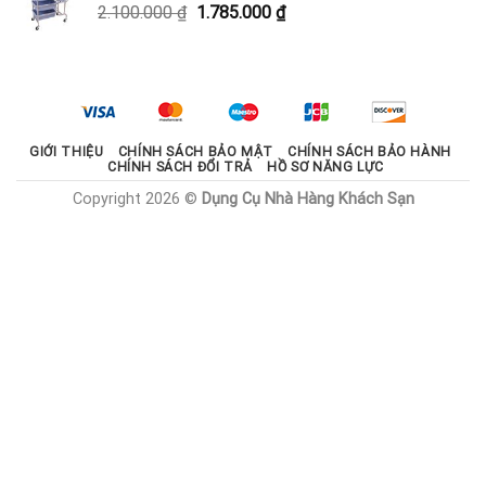
Giá
Giá
2.100.000
₫
1.785.000
₫
1.800.000 ₫.
gốc
hiện
là:
tại
2.100.000 ₫.
là:
1.785.000 ₫.
GIỚI THIỆU
CHÍNH SÁCH BẢO MẬT
CHÍNH SÁCH BẢO HÀNH
CHÍNH SÁCH ĐỔI TRẢ
HỒ SƠ NĂNG LỰC
Copyright 2026 ©
Dụng Cụ Nhà Hàng Khách Sạn