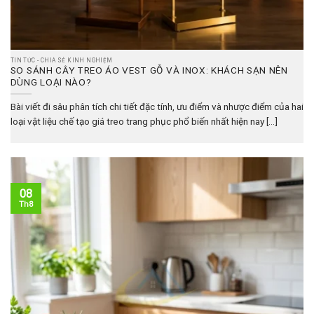
TIN TỨC - CHIA SẺ KINH NGHIỆM
SO SÁNH CÂY TREO ÁO VEST GỖ VÀ INOX: KHÁCH SẠN NÊN
DÙNG LOẠI NÀO?
Bài viết đi sâu phân tích chi tiết đặc tính, ưu điểm và nhược điểm của hai
loại vật liệu chế tạo giá treo trang phục phổ biến nhất hiện nay [...]
08
Th8