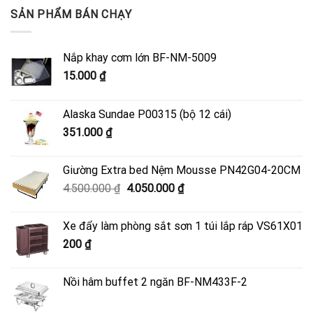
SẢN PHẨM BÁN CHẠY
Nắp khay cơm lớn BF-NM-5009
15.000
₫
Alaska Sundae P00315 (bộ 12 cái)
351.000
₫
Giường Extra bed Nệm Mousse PN42G04-20CM
Giá
Giá
4.500.000
₫
4.050.000
₫
gốc
hiện
là:
tại
Xe đẩy làm phòng sắt sơn 1 túi lắp ráp VS61X01
4.500.000 ₫.
là:
200
₫
4.050.000 ₫.
Nồi hâm buffet 2 ngăn BF-NM433F-2