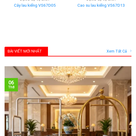
Cây lau kiếng VS67D05
Cao su lau kiếng VS67D13
BÀI VIẾT MỚI NHẤT
Xem Tất Cả
06
Th8