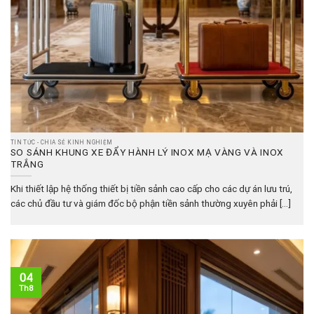
TIN TỨC - CHIA SẺ KINH NGHIỆM
SO SÁNH KHUNG XE ĐẨY HÀNH LÝ INOX MẠ VÀNG VÀ INOX
TRẮNG
Khi thiết lập hệ thống thiết bị tiền sảnh cao cấp cho các dự án lưu trú,
các chủ đầu tư và giám đốc bộ phận tiền sảnh thường xuyên phải [...]
04
Th8