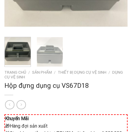
TRANG CHỦ
/
SẢN PHẨM
/
THIẾT BỊ DỤNG CỤ VỆ SINH
/
DỤNG
CỤ VỆ SINH
Hộp đựng dụng cụ VS67D18
Khuyến Mãi
🎁Hàng đợi sản xuất