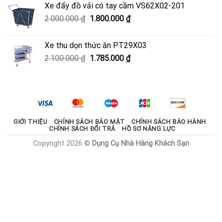
Xe đẩy đồ vải có tay cầm VS62X02-201
950.000 ₫.
là:
Giá
Giá
2.000.000
₫
1.800.000
₫
600.000 ₫.
gốc
hiện
là:
tại
Xe thu dọn thức ăn PT29X03
2.000.000 ₫.
là:
Giá
Giá
2.100.000
₫
1.785.000
₫
1.800.000 ₫.
gốc
hiện
là:
tại
2.100.000 ₫.
là:
1.785.000 ₫.
GIỚI THIỆU
CHÍNH SÁCH BẢO MẬT
CHÍNH SÁCH BẢO HÀNH
CHÍNH SÁCH ĐỔI TRẢ
HỒ SƠ NĂNG LỰC
Copyright 2026 ©
Dụng Cụ Nhà Hàng Khách Sạn