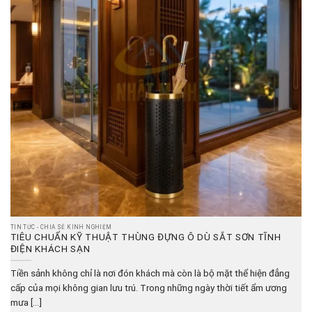
TIN TỨC - CHIA SẺ KINH NGHIỆM
TIÊU CHUẨN KỸ THUẬT THÙNG ĐỰNG Ô DÙ SẮT SƠN TĨNH
ĐIỆN KHÁCH SẠN
Tiền sảnh không chỉ là nơi đón khách mà còn là bộ mặt thể hiện đẳng
cấp của mọi không gian lưu trú. Trong những ngày thời tiết ẩm ương
mưa [...]