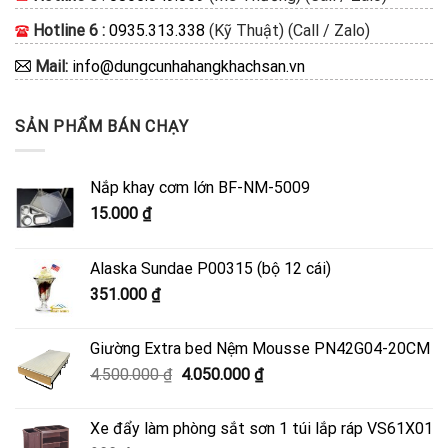
Hotline 6 :
0935.313.338
(Kỹ Thuật) (Call / Zalo)
Mail:
info@dungcunhahangkhachsan.vn
SẢN PHẨM BÁN CHẠY
Nắp khay cơm lớn BF-NM-5009
15.000
₫
Alaska Sundae P00315 (bộ 12 cái)
351.000
₫
Giường Extra bed Nệm Mousse PN42G04-20CM
Giá
Giá
4.500.000
₫
4.050.000
₫
gốc
hiện
là:
tại
Xe đẩy làm phòng sắt sơn 1 túi lắp ráp VS61X01
4.500.000 ₫.
là: