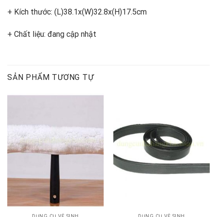
+ Kích thước: (L)38.1x(W)32.8x(H)17.5cm
+ Chất liệu: đang cập nhật
SẢN PHẨM TƯƠNG TỰ
DỤNG CỤ VỆ SINH
DỤNG CỤ VỆ SINH