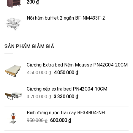
200
₫
4.050.000 ₫.
Nồi hâm buffet 2 ngăn BF-NM433F-2
SẢN PHẨM GIẢM GIÁ
Giường Extra bed Nệm Mousse PN42G04-20CM
Giá
Giá
4.500.000
₫
4.050.000
₫
gốc
hiện
là:
tại
Giường xếp extra bed PN42G04-10CM
4.500.000 ₫.
là:
Giá
Giá
3.700.000
₫
3.330.000
₫
4.050.000 ₫.
gốc
hiện
là:
tại
Bình đựng nước trái cây BF34B04-NH
3.700.000 ₫.
là:
Giá
Giá
950.000
₫
600.000
₫
3.330.000 ₫.
gốc
hiện
là:
tại