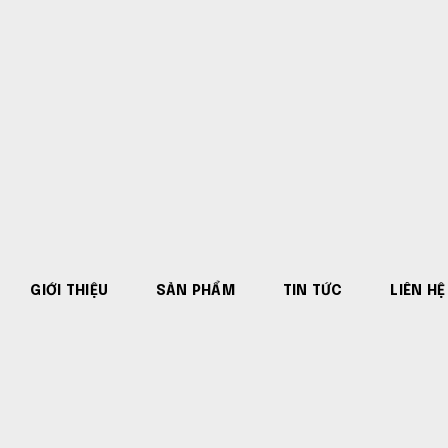
GIỚI THIỆU
SẢN PHẨM
TIN TỨC
LIÊN HỆ