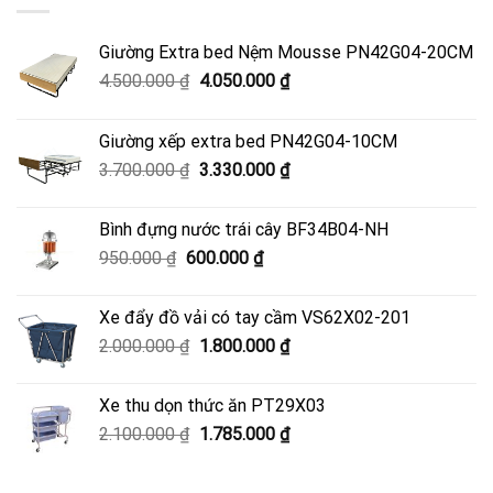
Giường Extra bed Nệm Mousse PN42G04-20CM
Giá
Giá
4.500.000
₫
4.050.000
₫
gốc
hiện
là:
tại
Giường xếp extra bed PN42G04-10CM
4.500.000 ₫.
là:
Giá
Giá
3.700.000
₫
3.330.000
₫
4.050.000 ₫.
gốc
hiện
là:
tại
Bình đựng nước trái cây BF34B04-NH
3.700.000 ₫.
là:
Giá
Giá
950.000
₫
600.000
₫
3.330.000 ₫.
gốc
hiện
là:
tại
Xe đẩy đồ vải có tay cầm VS62X02-201
950.000 ₫.
là:
Giá
Giá
2.000.000
₫
1.800.000
₫
600.000 ₫.
gốc
hiện
là:
tại
Xe thu dọn thức ăn PT29X03
2.000.000 ₫.
là:
Giá
Giá
2.100.000
₫
1.785.000
₫
1.800.000 ₫.
gốc
hiện
là:
tại