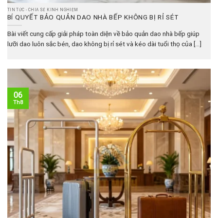
TIN TỨC - CHIA SẺ KINH NGHIỆM
BÍ QUYẾT BẢO QUẢN DAO NHÀ BẾP KHÔNG BỊ RỈ SÉT
Bài viết cung cấp giải pháp toàn diện về bảo quản dao nhà bếp giúp
lưỡi dao luôn sắc bén, dao không bị rỉ sét và kéo dài tuổi thọ của [...]
06
Th8