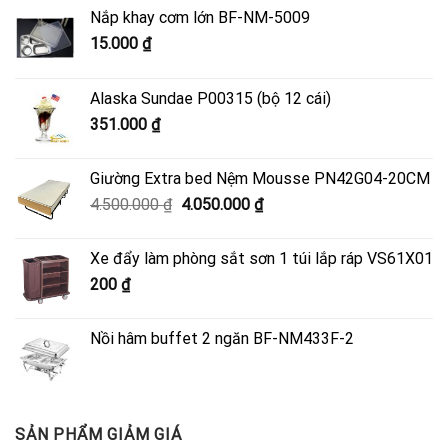
Nắp khay cơm lớn BF-NM-5009
15.000
₫
Alaska Sundae P00315 (bộ 12 cái)
351.000
₫
Giường Extra bed Nệm Mousse PN42G04-20CM
Giá
Giá
4.500.000
₫
4.050.000
₫
gốc
hiện
là:
tại
Xe đẩy làm phòng sắt sơn 1 túi lắp ráp VS61X01
4.500.000 ₫.
là:
200
₫
4.050.000 ₫.
Nồi hâm buffet 2 ngăn BF-NM433F-2
SẢN PHẨM GIẢM GIÁ