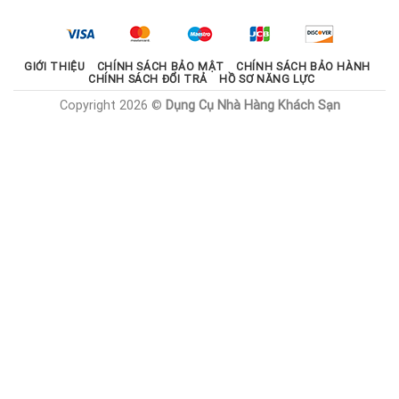
2.100.000 ₫.
là:
1.785.000 ₫.
GIỚI THIỆU
CHÍNH SÁCH BẢO MẬT
CHÍNH SÁCH BẢO HÀNH
CHÍNH SÁCH ĐỔI TRẢ
HỒ SƠ NĂNG LỰC
Copyright 2026 ©
Dụng Cụ Nhà Hàng Khách Sạn