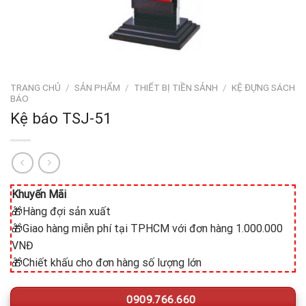
TRANG CHỦ
/
SẢN PHẨM
/
THIẾT BỊ TIỀN SẢNH
/
KỆ ĐỰNG SÁCH
BÁO
Kệ báo TSJ-51
Khuyến Mãi
🎁Hàng đợi sản xuất
🎁Giao hàng miễn phí tại TPHCM với đơn hàng 1.000.000
VNĐ
🎁Chiết khấu cho đơn hàng số lượng lớn
0909.766.660