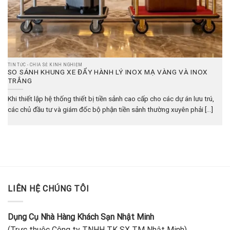
TIN TỨC - CHIA SẺ KINH NGHIỆM
SO SÁNH KHUNG XE ĐẨY HÀNH LÝ INOX MẠ VÀNG VÀ INOX
TRẮNG
Khi thiết lập hệ thống thiết bị tiền sảnh cao cấp cho các dự án lưu trú,
các chủ đầu tư và giám đốc bộ phận tiền sảnh thường xuyên phải [...]
LIÊN HỆ CHÚNG TÔI
Dụng Cụ Nhà Hàng Khách Sạn Nhật Minh
(Trực thuộc Công ty TNHH TK SX TM Nhật Minh)