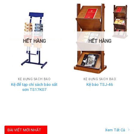
HẾT HÀNG
HẾT HÀNG
KỆ ĐỰNG SÁCH BÁO
KỆ ĐỰNG SÁCH BÁO
Kệ để tạp chí sách báo sắt
Kệ báo TSJ-46
sơn TS17K07
BÀI VIẾT MỚI NHẤT
Xem Tất Cả