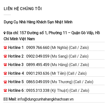
LIÊN HỆ CHÚNG TÔI
Dụng Cụ Nhà Hàng Khách Sạn Nhật Minh
Địa chỉ:
157 Đường số 1, Phường 11
–
Quận Gò Vấp, Hồ
Chí Minh
Việt Nam
Hotline 1
:
0909.766.660
(Mr Nghĩa) (Call / Zalo)
Hotline 2
:
0902.049.059
(Ms Sang) (Call / Zalo)
Hotline 3
:
0899.495.459
(Ms Hằng) (Call / Zalo)
Hotline 4
:
0901.293.636
(Mr Tiền) (Call / Zalo)
Hotline 5
:
0865.049.059
(Ms Thương) (Call / Zalo)
Hotline 6 :
0935.313.338
(Kỹ Thuật) (Call / Zalo)
Mail:
info@dungcunhahangkhachsan.vn