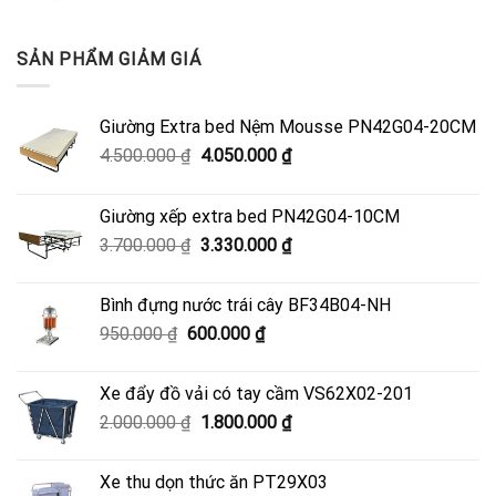
SẢN PHẨM GIẢM GIÁ
Giường Extra bed Nệm Mousse PN42G04-20CM
Giá
Giá
4.500.000
₫
4.050.000
₫
gốc
hiện
là:
tại
Giường xếp extra bed PN42G04-10CM
4.500.000 ₫.
là:
Giá
Giá
3.700.000
₫
3.330.000
₫
4.050.000 ₫.
gốc
hiện
là:
tại
Bình đựng nước trái cây BF34B04-NH
3.700.000 ₫.
là:
Giá
Giá
950.000
₫
600.000
₫
3.330.000 ₫.
gốc
hiện
là:
tại
Xe đẩy đồ vải có tay cầm VS62X02-201
950.000 ₫.
là:
Giá
Giá
2.000.000
₫
1.800.000
₫
600.000 ₫.
gốc
hiện
là:
tại
Xe thu dọn thức ăn PT29X03
2.000.000 ₫.
là: