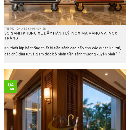
TIN TỨC - CHIA SẺ KINH NGHIỆM
SO SÁNH KHUNG XE ĐẨY HÀNH LÝ INOX MẠ VÀNG VÀ INOX
TRẮNG
Khi thiết lập hệ thống thiết bị tiền sảnh cao cấp cho các dự án lưu trú,
các chủ đầu tư và giám đốc bộ phận tiền sảnh thường xuyên phải [...]
04
Th8