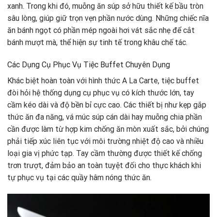
xanh. Trong khi đó, muỗng ăn súp sở hữu thiết kế bầu tròn
sâu lòng, giúp giữ trọn vẹn phần nước dùng. Những chiếc nĩa
ăn bánh ngọt có phần mép ngoài hơi vát sắc nhẹ để cắt
bánh mượt mà, thể hiện sự tinh tế trong khâu chế tác.
Các Dụng Cụ Phục Vụ Tiệc Buffet Chuyên Dụng
Khác biệt hoàn toàn với hình thức A La Carte, tiệc buffet
đòi hỏi hệ thống dụng cụ phục vụ có kích thước lớn, tay
cầm kéo dài và độ bền bỉ cực cao. Các thiết bị như kẹp gắp
thức ăn đa năng, vá múc súp cán dài hay muỗng chia phần
cần được làm từ hợp kim chống ăn mòn xuất sắc, bởi chúng
phải tiếp xúc liên tục với môi trường nhiệt độ cao và nhiều
loại gia vị phức tạp. Tay cầm thường được thiết kế chống
trơn trượt, đảm bảo an toàn tuyệt đối cho thực khách khi
tự phục vụ tại các quầy hâm nóng thức ăn.