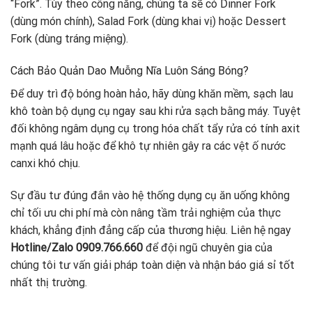
“Fork”. Tùy theo công năng, chúng ta sẽ có Dinner Fork
(dùng món chính), Salad Fork (dùng khai vị) hoặc Dessert
Fork (dùng tráng miệng).
Cách Bảo Quản Dao Muỗng Nĩa Luôn Sáng Bóng?
Để duy trì độ bóng hoàn hảo, hãy dùng khăn mềm, sạch lau
khô toàn bộ dụng cụ ngay sau khi rửa sạch bằng máy. Tuyệt
đối không ngâm dụng cụ trong hóa chất tẩy rửa có tính axit
mạnh quá lâu hoặc để khô tự nhiên gây ra các vệt ố nước
canxi khó chịu.
Sự đầu tư đúng đắn vào hệ thống dụng cụ ăn uống không
chỉ tối ưu chi phí mà còn nâng tầm trải nghiệm của thực
khách, khẳng định đẳng cấp của thương hiệu. Liên hệ ngay
Hotline/Zalo 0909.766.660
để đội ngũ chuyên gia của
chúng tôi tư vấn giải pháp toàn diện và nhận báo giá sỉ tốt
nhất thị trường.