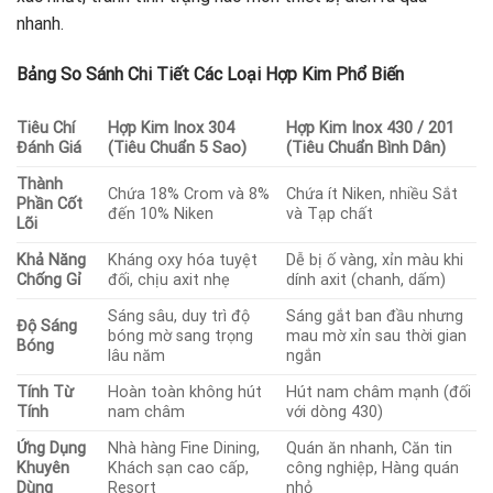
nhanh.
Bảng So Sánh Chi Tiết Các Loại Hợp Kim Phổ Biến
Tiêu Chí
Hợp Kim Inox 304
Hợp Kim Inox 430 / 201
Đánh Giá
(Tiêu Chuẩn 5 Sao)
(Tiêu Chuẩn Bình Dân)
Thành
Chứa 18% Crom và 8%
Chứa ít Niken, nhiều Sắt
Phần Cốt
đến 10% Niken
và Tạp chất
Lõi
Khả Năng
Kháng oxy hóa tuyệt
Dễ bị ố vàng, xỉn màu khi
Chống Gỉ
đối, chịu axit nhẹ
dính axit (chanh, dấm)
Sáng sâu, duy trì độ
Sáng gắt ban đầu nhưng
Độ Sáng
bóng mờ sang trọng
mau mờ xỉn sau thời gian
Bóng
lâu năm
ngắn
Tính Từ
Hoàn toàn không hút
Hút nam châm mạnh (đối
Tính
nam châm
với dòng 430)
Ứng Dụng
Nhà hàng Fine Dining,
Quán ăn nhanh, Căn tin
Khuyên
Khách sạn cao cấp,
công nghiệp, Hàng quán
Dùng
Resort
nhỏ