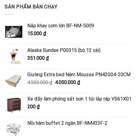
SẢN PHẨM BÁN CHẠY
Nắp khay cơm lớn BF-NM-5009
15.000
₫
Alaska Sundae P00315 (bộ 12 cái)
351.000
₫
Giường Extra bed Nệm Mousse PN42G04-20CM
Giá
Giá
4.500.000
₫
4.050.000
₫
gốc
hiện
là:
tại
Xe đẩy làm phòng sắt sơn 1 túi lắp ráp VS61X01
4.500.000 ₫.
là:
200
₫
4.050.000 ₫.
Nồi hâm buffet 2 ngăn BF-NM433F-2