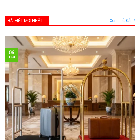
BÀI VIẾT MỚI NHẤT
Xem Tất Cả
06
Th8