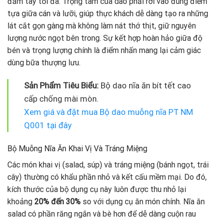
đầm tay tối đa. Trọng tâm của dao phải rơi vào đúng điểm
tựa giữa cán và lưỡi, giúp thực khách dễ dàng tạo ra những
lát cắt gọn gàng mà không làm nát thớ thịt, giữ nguyên
lượng nước ngọt bên trong. Sự kết hợp hoàn hảo giữa độ
bén và trọng lượng chính là điểm nhấn mang lại cảm giác
dùng bữa thượng lưu.
Sản Phẩm Tiêu Biểu:
Bộ dao nĩa ăn bít tết cao
cấp chống mài mòn.
Xem giá và đặt mua Bộ dao muỗng nĩa PT NM
Q001 tại đây
Bộ Muỗng Nĩa Ăn Khai Vị Và Tráng Miệng
Các món khai vị (salad, súp) và tráng miệng (bánh ngọt, trái
cây) thường có khẩu phần nhỏ và kết cấu mềm mại. Do đó,
kích thước của bộ dụng cụ này luôn được thu nhỏ lại
khoảng
20% đến 30%
so với dụng cụ ăn món chính. Nĩa ăn
salad có phần răng ngắn và bè hơn để dễ dàng cuộn rau