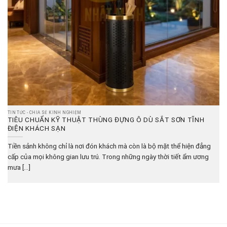
TIN TỨC - CHIA SẺ KINH NGHIỆM
TIÊU CHUẨN KỸ THUẬT THÙNG ĐỰNG Ô DÙ SẮT SƠN TĨNH
ĐIỆN KHÁCH SẠN
Tiền sảnh không chỉ là nơi đón khách mà còn là bộ mặt thể hiện đẳng
cấp của mọi không gian lưu trú. Trong những ngày thời tiết ẩm ương
mưa [...]