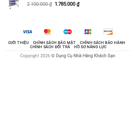
Giá
Giá
2.100.000
₫
1.785.000
₫
1.800.000 ₫.
gốc
hiện
là:
tại
2.100.000 ₫.
là:
1.785.000 ₫.
GIỚI THIỆU
CHÍNH SÁCH BẢO MẬT
CHÍNH SÁCH BẢO HÀNH
CHÍNH SÁCH ĐỔI TRẢ
HỒ SƠ NĂNG LỰC
Copyright 2026 ©
Dụng Cụ Nhà Hàng Khách Sạn