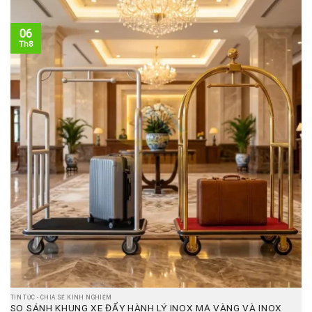
06
Th8
TIN TỨC - CHIA SẺ KINH NGHIỆM
SO SÁNH KHUNG XE ĐẨY HÀNH LÝ INOX MẠ VÀNG VÀ INOX