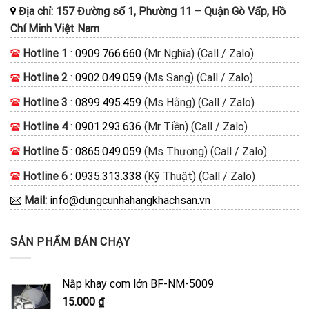
Địa chỉ:
157 Đường số 1, Phường 11
–
Quận Gò Vấp, Hồ
Chí Minh
Việt Nam
Hotline 1
:
0909.766.660
(Mr Nghĩa) (Call / Zalo)
Hotline 2
:
0902.049.059
(Ms Sang) (Call / Zalo)
Hotline 3
:
0899.495.459
(Ms Hằng) (Call / Zalo)
Hotline 4
:
0901.293.636
(Mr Tiền) (Call / Zalo)
Hotline 5
:
0865.049.059
(Ms Thương) (Call / Zalo)
Hotline 6 :
0935.313.338
(Kỹ Thuật) (Call / Zalo)
Mail:
info@dungcunhahangkhachsan.vn
SẢN PHẨM BÁN CHẠY
Nắp khay cơm lớn BF-NM-5009
15.000
₫