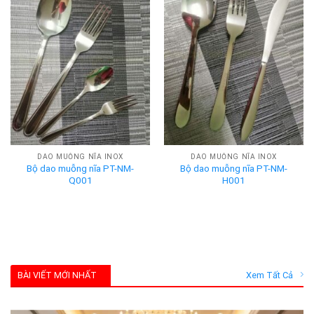
DAO MUỖNG NĨA INOX
DAO MUỖNG NĨA INOX
Bộ dao muỗng nĩa PT-NM-
Bộ dao muỗng nĩa PT-NM-
Q001
H001
BÀI VIẾT MỚI NHẤT
Xem Tất Cả