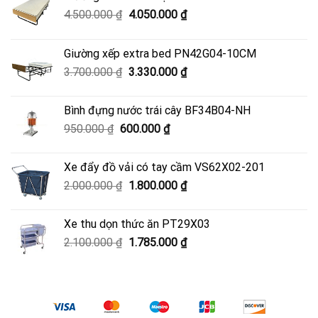
Giá
Giá
4.500.000
₫
4.050.000
₫
gốc
hiện
là:
tại
Giường xếp extra bed PN42G04-10CM
4.500.000 ₫.
là:
Giá
Giá
3.700.000
₫
3.330.000
₫
4.050.000 ₫.
gốc
hiện
là:
tại
Bình đựng nước trái cây BF34B04-NH
3.700.000 ₫.
là:
Giá
Giá
950.000
₫
600.000
₫
3.330.000 ₫.
gốc
hiện
là:
tại
Xe đẩy đồ vải có tay cầm VS62X02-201
950.000 ₫.
là:
Giá
Giá
2.000.000
₫
1.800.000
₫
600.000 ₫.
gốc
hiện
là:
tại
Xe thu dọn thức ăn PT29X03
2.000.000 ₫.
là:
Giá
Giá
2.100.000
₫
1.785.000
₫
1.800.000 ₫.
gốc
hiện
là:
tại
2.100.000 ₫.
là:
1.785.000 ₫.