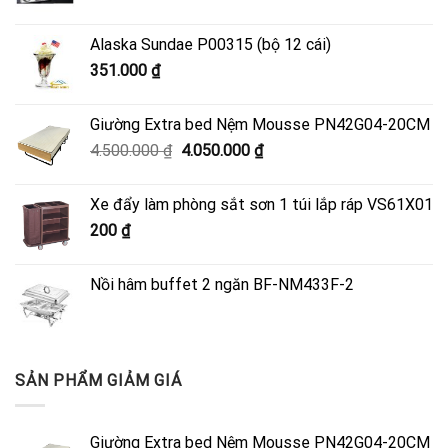
Alaska Sundae P00315 (bộ 12 cái)
351.000
₫
Giường Extra bed Nệm Mousse PN42G04-20CM
Giá
Giá
4.500.000
₫
4.050.000
₫
gốc
hiện
là:
tại
Xe đẩy làm phòng sắt sơn 1 túi lắp ráp VS61X01
4.500.000 ₫.
là:
200
₫
4.050.000 ₫.
Nồi hâm buffet 2 ngăn BF-NM433F-2
SẢN PHẨM GIẢM GIÁ
Giường Extra bed Nệm Mousse PN42G04-20CM