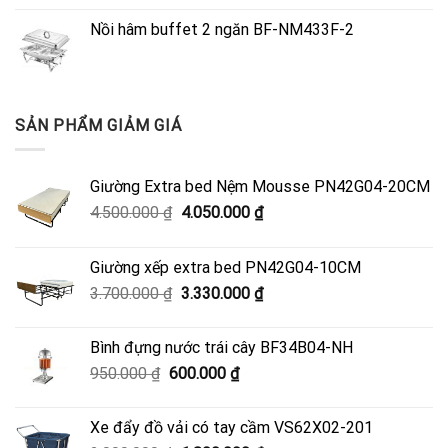
Nồi hâm buffet 2 ngăn BF-NM433F-2
SẢN PHẨM GIẢM GIÁ
Giường Extra bed Nệm Mousse PN42G04-20CM
Giá
Giá
4.500.000
₫
4.050.000
₫
gốc
hiện
là:
tại
Giường xếp extra bed PN42G04-10CM
4.500.000 ₫.
là:
Giá
Giá
3.700.000
₫
3.330.000
₫
4.050.000 ₫.
gốc
hiện
là:
tại
Bình đựng nước trái cây BF34B04-NH
3.700.000 ₫.
là:
Giá
Giá
950.000
₫
600.000
₫
3.330.000 ₫.
gốc
hiện
là:
tại
Xe đẩy đồ vải có tay cầm VS62X02-201
950.000 ₫.
là: