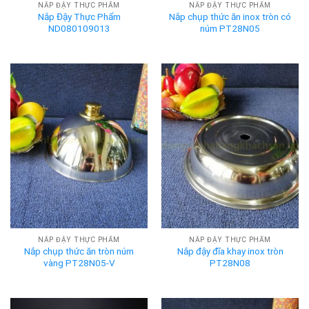
NẮP ĐẬY THỰC PHẨM
NẮP ĐẬY THỰC PHẨM
Nắp Đậy Thực Phẩm
Nắp chụp thức ăn inox tròn có
ND080109013
núm PT28N05
NẮP ĐẬY THỰC PHẨM
NẮP ĐẬY THỰC PHẨM
Nắp chụp thức ăn tròn núm
Nắp đậy đĩa khay inox tròn
vàng PT28N05-V
PT28N08