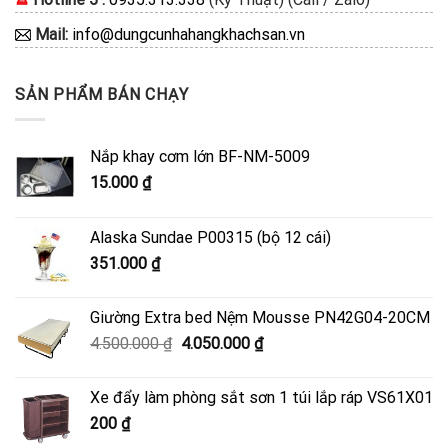
Mail:
info@dungcunhahangkhachsan.vn
SẢN PHẨM BÁN CHẠY
Nắp khay cơm lớn BF-NM-5009
15.000
₫
Alaska Sundae P00315 (bộ 12 cái)
351.000
₫
Giường Extra bed Nệm Mousse PN42G04-20CM
Giá
Giá
4.500.000
₫
4.050.000
₫
gốc
hiện
là:
tại
Xe đẩy làm phòng sắt sơn 1 túi lắp ráp VS61X01
4.500.000 ₫.
là:
200
₫
4.050.000 ₫.