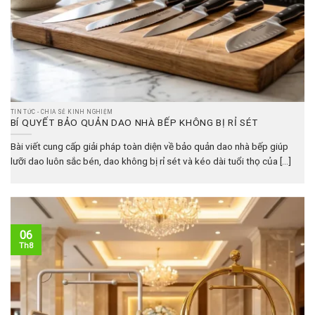
TIN TỨC - CHIA SẺ KINH NGHIỆM
BÍ QUYẾT BẢO QUẢN DAO NHÀ BẾP KHÔNG BỊ RỈ SÉT
Bài viết cung cấp giải pháp toàn diện về bảo quản dao nhà bếp giúp
lưỡi dao luôn sắc bén, dao không bị rỉ sét và kéo dài tuổi thọ của [...]
06
Th8