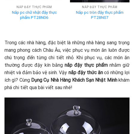
NẮP ĐẬY THỰC PHẨM
NẮP ĐẬY THỰC PHẨM
Nắp pc chữ nhật đậy thực
Nắp pc tròn đậy thực phẩm
phẩm PT28N06
PT28N07
Trong các nhà hàng, đặc biệt là những nhà hàng sang trọng
mang phong cách Châu Âu, việc phục vụ món ăn luôn được
chú trọng đến từng chi tiết nhỏ. Khi phục vụ, các món ăn
thường được đậy kín bằng
nắp đậy thực phẩm
nhằm giữ
nhiệt và đảm bảo vệ sinh. Vậy
nắp đậy thức ăn
có những lợi
ích gì? Cùng
Dụng Cụ Nhà Hàng Khách Sạn Nhật Minh
khám
phá chi tiết qua bài viết sau nhé!