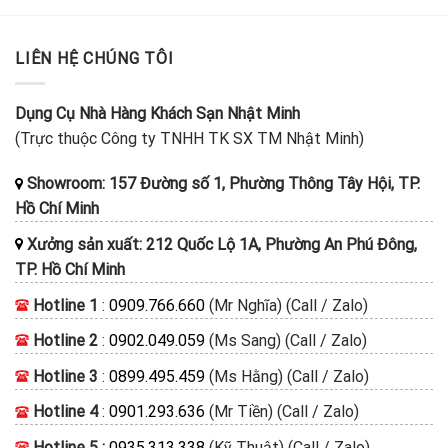
LIÊN HỆ CHÚNG TÔI
Dụng Cụ Nhà Hàng Khách Sạn Nhật Minh
(Trực thuộc Công ty TNHH TK SX TM Nhật Minh)
Showroom: 157 Đường số 1, Phường Thông Tây Hội, TP.
Hồ Chí Minh
Xưởng sản xuất: 212 Quốc Lộ 1A, Phường An Phú Đông,
TP. Hồ Chí Minh
Hotline 1
:
0909.766.660
(Mr Nghĩa) (Call / Zalo)
Hotline 2
:
0902.049.059
(Ms Sang) (Call / Zalo)
Hotline 3
:
0899.495.459
(Ms Hằng) (Call / Zalo)
Hotline 4
:
0901.293.636
(Mr Tiền) (Call / Zalo)
Hotline 5 :
0935.313.338
(Kỹ Thuật) (Call / Zalo)