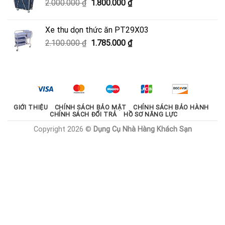
Giá
Giá
2.000.000
₫
1.800.000
₫
600.000 ₫.
gốc
hiện
là:
tại
Xe thu dọn thức ăn PT29X03
2.000.000 ₫.
là:
Giá
Giá
2.100.000
₫
1.785.000
₫
1.800.000 ₫.
gốc
hiện
là:
tại
2.100.000 ₫.
là:
1.785.000 ₫.
GIỚI THIỆU
CHÍNH SÁCH BẢO MẬT
CHÍNH SÁCH BẢO HÀNH
CHÍNH SÁCH ĐỔI TRẢ
HỒ SƠ NĂNG LỰC
Copyright 2026 ©
Dụng Cụ Nhà Hàng Khách Sạn