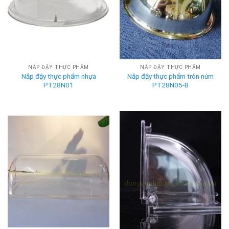
NẮP ĐẬY THỰC PHẨM
NẮP ĐẬY THỰC PHẨM
Nắp đậy thực phẩm nhựa
Nắp đậy thực phẩm tròn núm
PT28N01
PT28N05-B