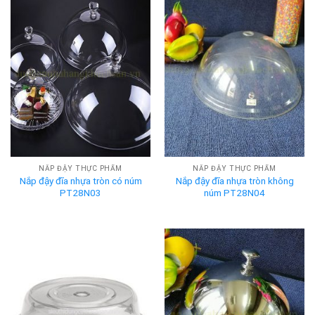
NẮP ĐẬY THỰC PHẨM
NẮP ĐẬY THỰC PHẨM
Nắp đậy đĩa nhựa tròn có núm
Nắp đậy đĩa nhựa tròn không
PT28N03
núm PT28N04