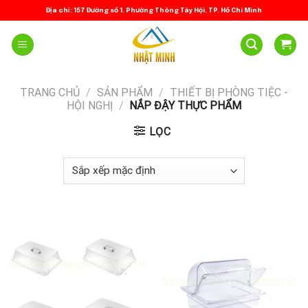
Skip
Địa chỉ: 157 Đường số 1, Phường Thông Tây Hội, TP. Hồ Chí Minh
to
content
TRANG CHỦ
/
SẢN PHẨM
/
THIẾT BỊ PHÒNG TIỆC -
HỘI NGHỊ
/
NẮP ĐẬY THỰC PHẨM
LỌC