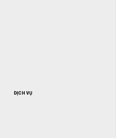
DỊCH VỤ