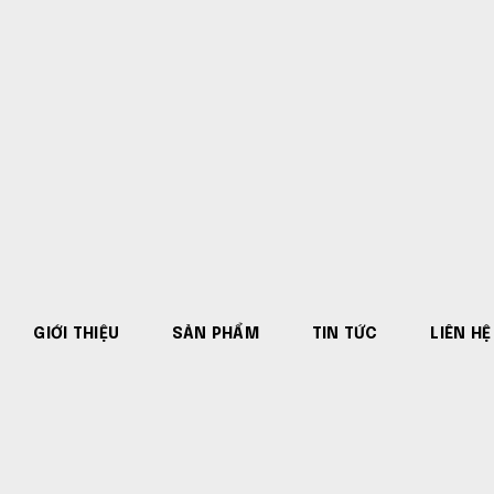
GIỚI THIỆU
SẢN PHẨM
TIN TỨC
LIÊN HỆ