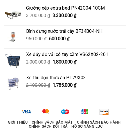
là:
tại
Giường xếp extra bed PN42G04-10CM
4.500.000 ₫.
là:
Giá
Giá
3.700.000
₫
3.330.000
₫
4.050.000 ₫.
gốc
hiện
là:
tại
Bình đựng nước trái cây BF34B04-NH
3.700.000 ₫.
là:
Giá
Giá
950.000
₫
600.000
₫
3.330.000 ₫.
gốc
hiện
là:
tại
Xe đẩy đồ vải có tay cầm VS62X02-201
950.000 ₫.
là:
Giá
Giá
2.000.000
₫
1.800.000
₫
600.000 ₫.
gốc
hiện
là:
tại
Xe thu dọn thức ăn PT29X03
2.000.000 ₫.
là:
Giá
Giá
2.100.000
₫
1.785.000
₫
1.800.000 ₫.
gốc
hiện
là:
tại
2.100.000 ₫.
là:
1.785.000 ₫.
GIỚI THIỆU
CHÍNH SÁCH BẢO MẬT
CHÍNH SÁCH BẢO HÀNH
CHÍNH SÁCH ĐỔI TRẢ
HỒ SƠ NĂNG LỰC