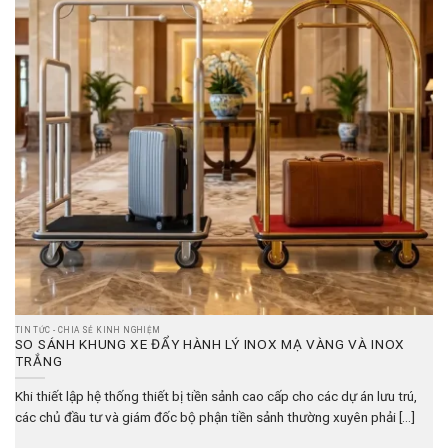
TIN TỨC - CHIA SẺ KINH NGHIỆM
SO SÁNH KHUNG XE ĐẨY HÀNH LÝ INOX MẠ VÀNG VÀ INOX
TRẮNG
Khi thiết lập hệ thống thiết bị tiền sảnh cao cấp cho các dự án lưu trú,
các chủ đầu tư và giám đốc bộ phận tiền sảnh thường xuyên phải [...]