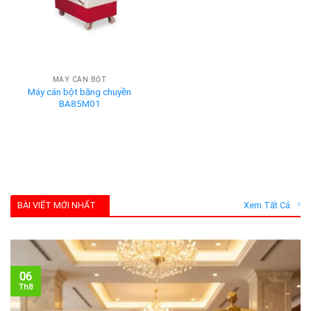
MÁY CÁN BỘT
Máy cán bột băng chuyền
BA85M01
BÀI VIẾT MỚI NHẤT
Xem Tất Cả
06
Th8