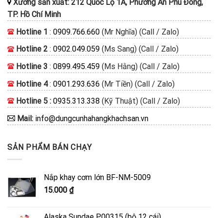
Xưởng sản xuất: 212 Quốc Lộ 1A, Phường An Phú Đông,
TP. Hồ Chí Minh
Hotline 1
:
0909.766.660
(Mr Nghĩa) (Call / Zalo)
Hotline 2
:
0902.049.059
(Ms Sang) (Call / Zalo)
Hotline 3
:
0899.495.459
(Ms Hằng) (Call / Zalo)
Hotline 4
:
0901.293.636
(Mr Tiền) (Call / Zalo)
Hotline 5 :
0935.313.338
(Kỹ Thuật) (Call / Zalo)
Mail:
info@dungcunhahangkhachsan.vn
SẢN PHẨM BÁN CHẠY
Nắp khay cơm lớn BF-NM-5009
15.000
₫
Alaska Sundae P00315 (bộ 12 cái)