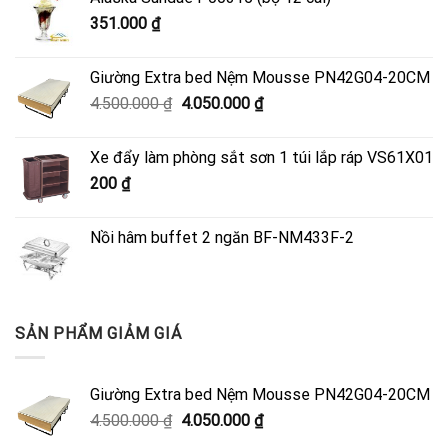
351.000
₫
Giường Extra bed Nệm Mousse PN42G04-20CM
Giá
Giá
4.500.000
₫
4.050.000
₫
gốc
hiện
là:
tại
Xe đẩy làm phòng sắt sơn 1 túi lắp ráp VS61X01
4.500.000 ₫.
là:
200
₫
4.050.000 ₫.
Nồi hâm buffet 2 ngăn BF-NM433F-2
SẢN PHẨM GIẢM GIÁ
Giường Extra bed Nệm Mousse PN42G04-20CM
Giá
Giá
4.500.000
₫
4.050.000
₫
gốc
hiện