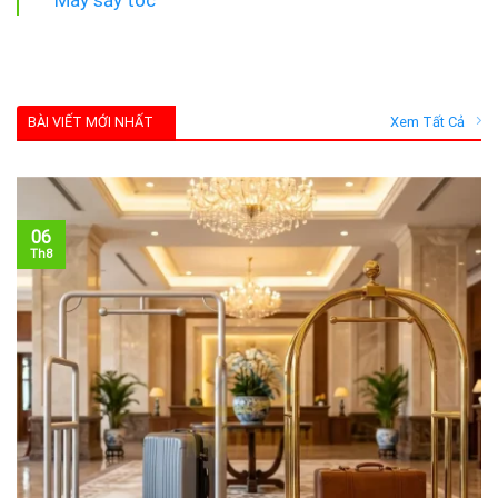
Máy sấy tóc
BÀI VIẾT MỚI NHẤT
Xem Tất Cả
06
Th8