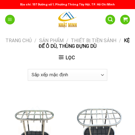
Skip
Địa chỉ: 157 Đường số 1, Phường Thông Tây Hội, TP. Hồ Chí Minh
to
content
TRANG CHỦ
/
SẢN PHẨM
/
THIẾT BỊ TIỀN SẢNH
/
KỆ
ĐỂ Ô DÙ, THÙNG ĐỰNG DÙ
LỌC