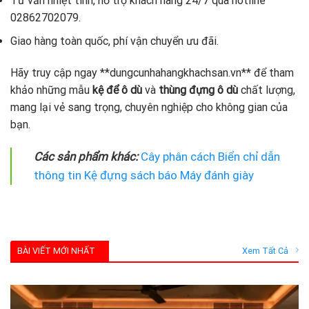
Tư vấn nhiệt tình, hỗ trợ khách hàng 24/7 qua hotline
02862702079.
Giao hàng toàn quốc, phí vận chuyển ưu đãi.
Hãy truy cập ngay **dungcunhahangkhachsan.vn** để tham
khảo những mẫu
kệ để ô dù
và
thùng đựng ô dù
chất lượng,
mang lại vẻ sang trọng, chuyên nghiệp cho không gian của
bạn.
Các sản phẩm khác:
Cây phân cách
Biển chỉ dẫn
thông tin
Kệ đựng sách báo
Máy đánh giày
BÀI VIẾT MỚI NHẤT
Xem Tất Cả