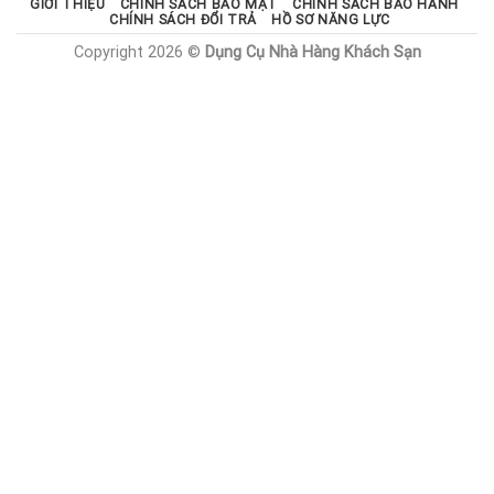
GIỚI THIỆU
CHÍNH SÁCH BẢO MẬT
CHÍNH SÁCH BẢO HÀNH
CHÍNH SÁCH ĐỔI TRẢ
HỒ SƠ NĂNG LỰC
Copyright 2026 ©
Dụng Cụ Nhà Hàng Khách Sạn