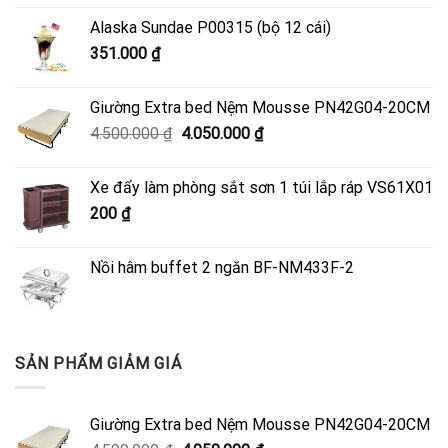
Alaska Sundae P00315 (bộ 12 cái)
351.000
₫
Giường Extra bed Nệm Mousse PN42G04-20CM
Giá
Giá
4.500.000
₫
4.050.000
₫
gốc
hiện
là:
tại
Xe đẩy làm phòng sắt sơn 1 túi lắp ráp VS61X01
4.500.000 ₫.
là:
200
₫
4.050.000 ₫.
Nồi hâm buffet 2 ngăn BF-NM433F-2
SẢN PHẨM GIẢM GIÁ
Giường Extra bed Nệm Mousse PN42G04-20CM