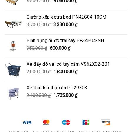
Giá
Giá
4.500.000
₫
4.050.000
₫
gốc
hiện
là:
tại
Giường xếp extra bed PN42G04-10CM
4.500.000 ₫.
là:
Giá
Giá
3.700.000
₫
3.330.000
₫
4.050.000 ₫.
gốc
hiện
là:
tại
Bình đựng nước trái cây BF34B04-NH
3.700.000 ₫.
là:
Giá
Giá
950.000
₫
600.000
₫
3.330.000 ₫.
gốc
hiện
là:
tại
Xe đẩy đồ vải có tay cầm VS62X02-201
950.000 ₫.
là:
Giá
Giá
2.000.000
₫
1.800.000
₫
600.000 ₫.
gốc
hiện
là:
tại
Xe thu dọn thức ăn PT29X03
2.000.000 ₫.
là:
Giá
Giá
2.100.000
₫
1.785.000
₫
1.800.000 ₫.
gốc
hiện
là:
tại
2.100.000 ₫.
là:
1.785.000 ₫.