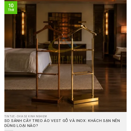
10
Th8
TIN TỨC - CHIA SẺ KINH NGHIỆM
SO SÁNH CÂY TREO ÁO VEST GỖ VÀ INOX: KHÁCH SẠN NÊN
DÙNG LOẠI NÀO?