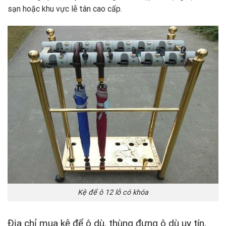
sạn hoặc khu vực lễ tân cao cấp.
Kệ để ô 12 lỗ có khóa
Địa chỉ mua kệ để ô dù, thùng đựng ô dù uy tín,