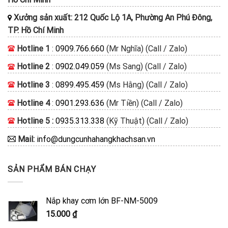
Xưởng sản xuất: 212 Quốc Lộ 1A, Phường An Phú Đông,
TP. Hồ Chí Minh
Hotline 1
:
0909.766.660
(Mr Nghĩa) (Call / Zalo)
Hotline 2
:
0902.049.059
(Ms Sang) (Call / Zalo)
Hotline 3
:
0899.495.459
(Ms Hằng) (Call / Zalo)
Hotline 4
:
0901.293.636
(Mr Tiền) (Call / Zalo)
Hotline 5 :
0935.313.338
(Kỹ Thuật) (Call / Zalo)
Mail:
info@dungcunhahangkhachsan.vn
SẢN PHẨM BÁN CHẠY
Nắp khay cơm lớn BF-NM-5009
15.000
₫