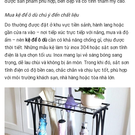
được sản phẩm phù hợp, bền đẹp và có tính thẩm mỹ cao.
Mua kệ để ô dù chú ý đến chất liệu
Do thường được đặt ở khu vực tiền sảnh, hành lang hoặc
gần cửa ra vào – nơi tiếp xúc trực tiếp với nắng, mưa và độ
ẩm – nên
kệ để ô dù
cần có khả năng chống gỉ, chịu được
thời tiết. Những mẫu kệ làm từ inox 304 hoặc sắt sơn tĩnh
điện là lựa chọn tối ưu. Inox mang lại vẻ sáng bóng sang
trọng, dễ lau chùi và không bị ăn mòn. Trong khi đó, sắt sơn
tĩnh điện có độ bền cao, chắc chắn và chịu lực tốt, phù hợp
với môi trường khách sạn, nhà hàng hoặc tòa nhà lớn.