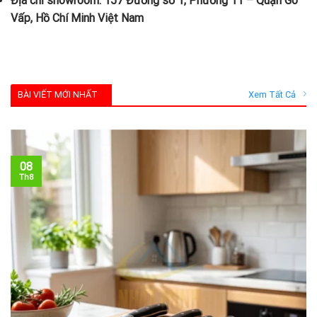
Địa chỉ showroom:
157 Đường số 1, Phường 11 – Quận Gò
Vấp, Hồ Chí Minh Việt Nam
BÀI VIẾT MỚI NHẤT
Xem Tất Cả
08
Th8