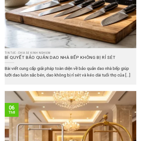
TIN TỨC - CHIA SẺ KINH NGHIỆM
BÍ QUYẾT BẢO QUẢN DAO NHÀ BẾP KHÔNG BỊ RỈ SÉT
Bài viết cung cấp giải pháp toàn diện về bảo quản dao nhà bếp giúp
lưỡi dao luôn sắc bén, dao không bị rỉ sét và kéo dài tuổi thọ của [...]
06
Th8