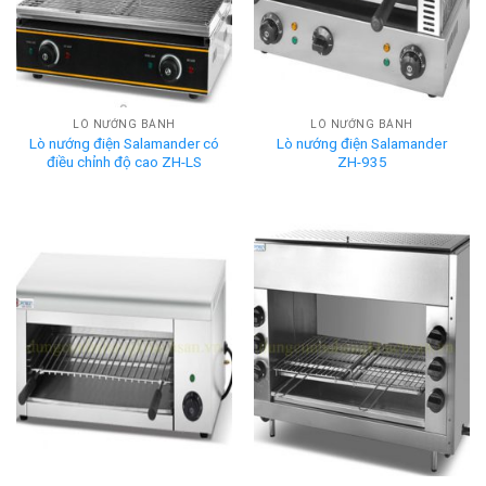
LÒ NƯỚNG BÁNH
LÒ NƯỚNG BÁNH
Lò nướng điện Salamander có
Lò nướng điện Salamander
điều chỉnh độ cao ZH-LS
ZH-935