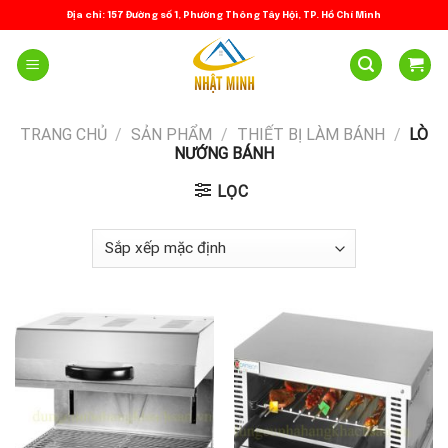
Skip
Địa chỉ: 157 Đường số 1, Phường Thông Tây Hội, TP. Hồ Chí Minh
to
content
TRANG CHỦ
/
SẢN PHẨM
/
THIẾT BỊ LÀM BÁNH
/
LÒ
NƯỚNG BÁNH
LỌC