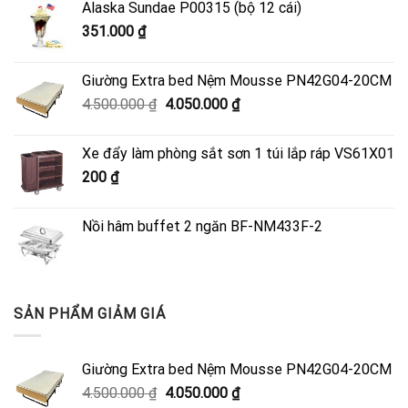
Alaska Sundae P00315 (bộ 12 cái)
351.000
₫
Giường Extra bed Nệm Mousse PN42G04-20CM
Giá
Giá
4.500.000
₫
4.050.000
₫
gốc
hiện
là:
tại
Xe đẩy làm phòng sắt sơn 1 túi lắp ráp VS61X01
4.500.000 ₫.
là:
200
₫
4.050.000 ₫.
Nồi hâm buffet 2 ngăn BF-NM433F-2
SẢN PHẨM GIẢM GIÁ
Giường Extra bed Nệm Mousse PN42G04-20CM
Giá
Giá
4.500.000
₫
4.050.000
₫