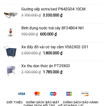
gốc
hiện
là:
tại
Giường xếp extra bed PN42G04-10CM
4.500.000 ₫.
là:
Giá
Giá
3.700.000
₫
3.330.000
₫
4.050.000 ₫.
gốc
hiện
là:
tại
Bình đựng nước trái cây BF34B04-NH
3.700.000 ₫.
là:
Giá
Giá
950.000
₫
600.000
₫
3.330.000 ₫.
gốc
hiện
là:
tại
Xe đẩy đồ vải có tay cầm VS62X02-201
950.000 ₫.
là:
Giá
Giá
2.000.000
₫
1.800.000
₫
600.000 ₫.
gốc
hiện
là:
tại
Xe thu dọn thức ăn PT29X03
2.000.000 ₫.
là:
Giá
Giá
2.100.000
₫
1.785.000
₫
1.800.000 ₫.
gốc
hiện
là:
tại
2.100.000 ₫.
là:
1.785.000 ₫.
GIỚI THIỆU
CHÍNH SÁCH BẢO MẬT
CHÍNH SÁCH BẢO HÀNH
CHÍNH SÁCH ĐỔI TRẢ
HỒ SƠ NĂNG LỰC