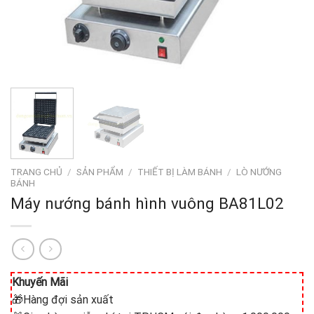
TRANG CHỦ
/
SẢN PHẨM
/
THIẾT BỊ LÀM BÁNH
/
LÒ NƯỚNG
BÁNH
Máy nướng bánh hình vuông BA81L02
Khuyến Mãi
🎁Hàng đợi sản xuất