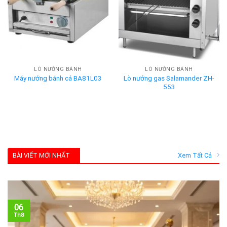
LÒ NƯỚNG BÁNH
LÒ NƯỚNG BÁNH
Lò nướng gas Salamander ZH-
Máy nướng bánh cá BA81L03
553
BÀI VIẾT MỚI NHẤT
Xem Tất Cả
06
Th8