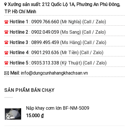
Xưởng sản xuất: 212 Quốc Lộ 1A, Phường An Phú Đông,
TP. Hồ Chí Minh
Hotline 1
:
0909.766.660
(Mr Nghĩa) (Call / Zalo)
Hotline 2
:
0902.049.059
(Ms Sang) (Call / Zalo)
Hotline 3
:
0899.495.459
(Ms Hằng) (Call / Zalo)
Hotline 4
:
0901.293.636
(Mr Tiền) (Call / Zalo)
Hotline 5 :
0935.313.338
(Kỹ Thuật) (Call / Zalo)
Mail:
info@dungcunhahangkhachsan.vn
SẢN PHẨM BÁN CHẠY
Nắp khay cơm lớn BF-NM-5009
15.000
₫