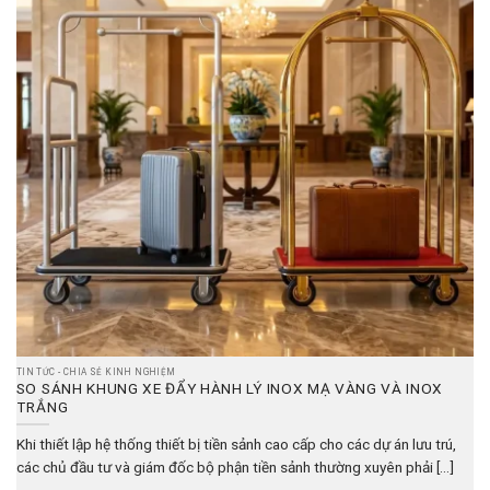
TIN TỨC - CHIA SẺ KINH NGHIỆM
SO SÁNH KHUNG XE ĐẨY HÀNH LÝ INOX MẠ VÀNG VÀ INOX
TRẮNG
Khi thiết lập hệ thống thiết bị tiền sảnh cao cấp cho các dự án lưu trú,
các chủ đầu tư và giám đốc bộ phận tiền sảnh thường xuyên phải [...]