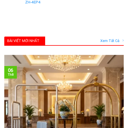
ZH-4EP4
BÀI VIẾT MỚI NHẤT
Xem Tất Cả
06
Th8