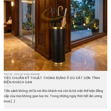
TIN TỨC - CHIA SẺ KINH NGHIỆM
TIÊU CHUẨN KỸ THUẬT THÙNG ĐỰNG Ô DÙ SẮT SƠN TĨNH
ĐIỆN KHÁCH SẠN
Tiền sảnh không chỉ là nơi đón khách mà còn là bộ mặt thể hiện đẳng
cấp của mọi không gian lưu trú. Trong những ngày thời tiết ẩm ương
mưa [...]