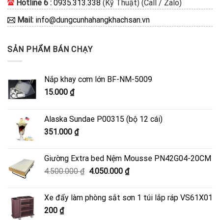
Hotline 6 :
0935.313.338
(Kỹ Thuật) (Call / Zalo)
Mail:
info@dungcunhahangkhachsan.vn
SẢN PHẨM BÁN CHẠY
Nắp khay cơm lớn BF-NM-5009
15.000
₫
Alaska Sundae P00315 (bộ 12 cái)
351.000
₫
Giường Extra bed Nệm Mousse PN42G04-20CM
Giá
Giá
4.500.000
₫
4.050.000
₫
gốc
hiện
là:
tại
Xe đẩy làm phòng sắt sơn 1 túi lắp ráp VS61X01
4.500.000 ₫.
là:
200
₫
4.050.000 ₫.