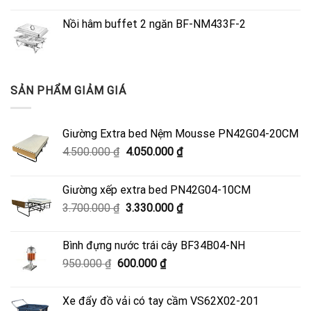
Nồi hâm buffet 2 ngăn BF-NM433F-2
SẢN PHẨM GIẢM GIÁ
Giường Extra bed Nệm Mousse PN42G04-20CM
Giá
Giá
4.500.000
₫
4.050.000
₫
gốc
hiện
là:
tại
Giường xếp extra bed PN42G04-10CM
4.500.000 ₫.
là:
Giá
Giá
3.700.000
₫
3.330.000
₫
4.050.000 ₫.
gốc
hiện
là:
tại
Bình đựng nước trái cây BF34B04-NH
3.700.000 ₫.
là:
Giá
Giá
950.000
₫
600.000
₫
3.330.000 ₫.
gốc
hiện
là:
tại
Xe đẩy đồ vải có tay cầm VS62X02-201
950.000 ₫.
là: