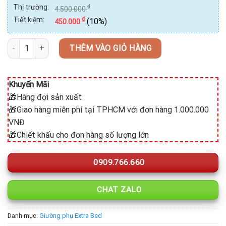
Thị trường:
₫
4.500.000
Tiết kiệm:
₫
(10%)
450.000
Giường Extra bed Nệm Mousse PN42G04-20CM số lượng
THÊM VÀO GIỎ HÀNG
Khuyến Mãi
🎁Hàng đợi sản xuất
🎁Giao hàng miễn phí tại TPHCM với đơn hàng 1.000.000
VNĐ
🎁Chiết khấu cho đơn hàng số lượng lớn
0909.766.660
CHAT ZALO
Danh mục:
Giường phụ Extra Bed