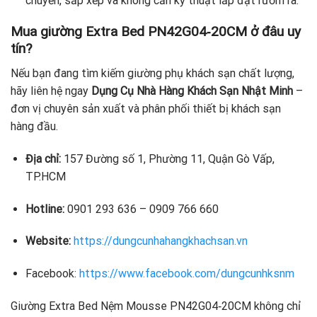
chuyển, sắp xếp và không cần kỹ thuật lắp đặt rườm rà.
Mua giường Extra Bed PN42G04‑20CM ở đâu uy
tín?
Nếu bạn đang tìm kiếm giường phụ khách sạn chất lượng,
hãy liên hệ ngay
Dụng Cụ Nhà Hàng Khách Sạn Nhật Minh
–
đơn vị chuyên sản xuất và phân phối thiết bị khách sạn
hàng đầu.
Địa chỉ:
157 Đường số 1, Phường 11, Quận Gò Vấp,
TP.HCM
Hotline:
0901 293 636 – 0909 766 660
Website:
https://dungcunhahangkhachsan.vn
Facebook:
https://www.facebook.com/dungcunhksnm
Giường Extra Bed Nệm Mousse PN42G04‑20CM không chỉ