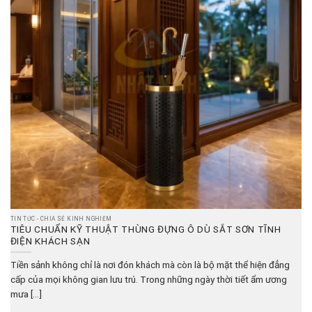
TIN TỨC - CHIA SẺ KINH NGHIỆM
TIÊU CHUẨN KỸ THUẬT THÙNG ĐỰNG Ô DÙ SẮT SƠN TĨNH
ĐIỆN KHÁCH SẠN
Tiền sảnh không chỉ là nơi đón khách mà còn là bộ mặt thể hiện đẳng
cấp của mọi không gian lưu trú. Trong những ngày thời tiết ẩm ương
mưa [...]