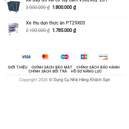
950.000 ₫.
là:
Giá
Giá
2.000.000
₫
1.800.000
₫
600.000 ₫.
gốc
hiện
là:
tại
Xe thu dọn thức ăn PT29X03
2.000.000 ₫.
là:
Giá
Giá
2.100.000
₫
1.785.000
₫
1.800.000 ₫.
gốc
hiện
là:
tại
2.100.000 ₫.
là:
1.785.000 ₫.
GIỚI THIỆU
CHÍNH SÁCH BẢO MẬT
CHÍNH SÁCH BẢO HÀNH
CHÍNH SÁCH ĐỔI TRẢ
HỒ SƠ NĂNG LỰC
Copyright 2026 ©
Dụng Cụ Nhà Hàng Khách Sạn