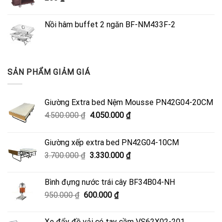
Nồi hâm buffet 2 ngăn BF-NM433F-2
SẢN PHẨM GIẢM GIÁ
Giường Extra bed Nệm Mousse PN42G04-20CM
Giá
Giá
4.500.000
₫
4.050.000
₫
gốc
hiện
là:
tại
Giường xếp extra bed PN42G04-10CM
4.500.000 ₫.
là:
Giá
Giá
3.700.000
₫
3.330.000
₫
4.050.000 ₫.
gốc
hiện
là:
tại
Bình đựng nước trái cây BF34B04-NH
3.700.000 ₫.
là:
Giá
Giá
950.000
₫
600.000
₫
3.330.000 ₫.
gốc
hiện
là:
tại
Xe đẩy đồ vải có tay cầm VS62X02-201