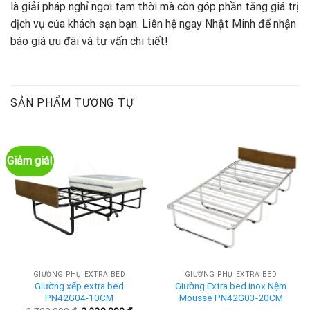
là giải pháp nghỉ ngơi tạm thời mà còn góp phần tăng giá trị
dịch vụ của khách sạn bạn. Liên hệ ngay Nhật Minh để nhận
báo giá ưu đãi và tư vấn chi tiết!
SẢN PHẨM TƯƠNG TỰ
Giảm giá!
GIƯỜNG PHỤ EXTRA BED
GIƯỜNG PHỤ EXTRA BED
Giường xếp extra bed
Giường Extra bed inox Nệm
PN42G04-10CM
Mousse PN42G03-20CM
Giá
Giá