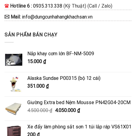
Hotline 6 :
0935.313.338
(Kỹ Thuật) (Call / Zalo)
Mail:
info@dungcunhahangkhachsan.vn
SẢN PHẨM BÁN CHẠY
Nắp khay cơm lớn BF-NM-5009
15.000
₫
Alaska Sundae P00315 (bộ 12 cái)
351.000
₫
Giường Extra bed Nệm Mousse PN42G04-20CM
Giá
Giá
4.500.000
₫
4.050.000
₫
gốc
hiện
là:
tại
Xe đẩy làm phòng sắt sơn 1 túi lắp ráp VS61X01
4.500.000 ₫.
là:
200
₫
4.050.000 ₫.