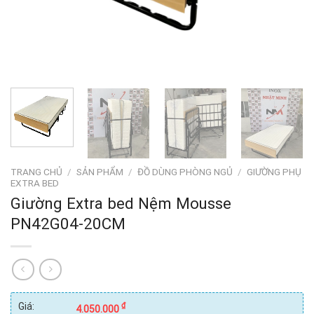
TRANG CHỦ
/
SẢN PHẨM
/
ĐỒ DÙNG PHÒNG NGỦ
/
GIƯỜNG PHỤ
EXTRA BED
Giường Extra bed Nệm Mousse
PN42G04-20CM
Giá:
₫
4.050.000