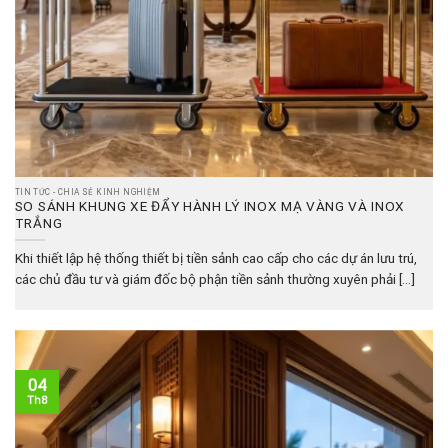
TIN TỨC - CHIA SẺ KINH NGHIỆM
SO SÁNH KHUNG XE ĐẨY HÀNH LÝ INOX MẠ VÀNG VÀ INOX
TRẮNG
Khi thiết lập hệ thống thiết bị tiền sảnh cao cấp cho các dự án lưu trú,
các chủ đầu tư và giám đốc bộ phận tiền sảnh thường xuyên phải [...]
04
Th8