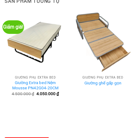
SẢN PHẨM TƯƠNG TỰ
Giảm giá!
GIƯỜNG PHỤ EXTRA BED
GIƯỜNG PHỤ EXTRA BED
Giường Extra bed Nệm
Giường ghế gấp gọn
Mousse PN42G04-20CM
Giá
Giá
4.500.000
₫
4.050.000
₫
gốc
hiện
là:
tại
4.500.000 ₫.
là:
4.050.000 ₫.