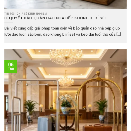
TIN TỨC - CHIA SẺ KINH NGHIỆM
BÍ QUYẾT BẢO QUẢN DAO NHÀ BẾP KHÔNG BỊ RỈ SÉT
Bài viết cung cấp giải pháp toàn diện về bảo quản dao nhà bếp giúp
lưỡi dao luôn sắc bén, dao không bị rỉ sét và kéo dài tuổi thọ của [...]
06
Th8