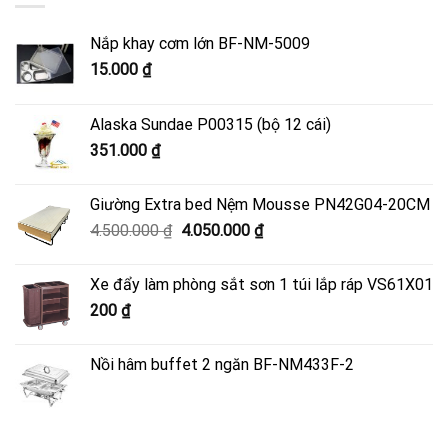
Nắp khay cơm lớn BF-NM-5009
15.000
₫
Alaska Sundae P00315 (bộ 12 cái)
351.000
₫
Giường Extra bed Nệm Mousse PN42G04-20CM
Giá
Giá
4.500.000
₫
4.050.000
₫
gốc
hiện
là:
tại
Xe đẩy làm phòng sắt sơn 1 túi lắp ráp VS61X01
4.500.000 ₫.
là:
200
₫
4.050.000 ₫.
Nồi hâm buffet 2 ngăn BF-NM433F-2