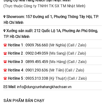
Dụng Cụ Nhà Hàng Khách Sạn Nhật Minh
(Trực thuộc Công ty TNHH TK SX TM Nhật Minh)
Showroom: 157 Đường số 1, Phường Thông Tây Hội, TP.
Hồ Chí Minh
Xưởng sản xuất: 212 Quốc Lộ 1A, Phường An Phú Đông,
TP. Hồ Chí Minh
Hotline 1
:
0909.766.660
(Mr Nghĩa) (Call / Zalo)
Hotline 2
:
0902.049.059
(Ms Sang) (Call / Zalo)
Hotline 3
:
0899.495.459
(Ms Hằng) (Call / Zalo)
Hotline 4
:
0901.293.636
(Mr Tiền) (Call / Zalo)
Hotline 5 :
0935.313.338
(Kỹ Thuật) (Call / Zalo)
Mail:
info@dungcunhahangkhachsan.vn
SẢN PHẨM BÁN CHẠY