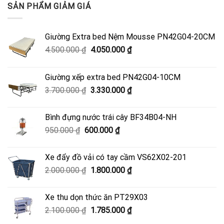
SẢN PHẨM GIẢM GIÁ
Giường Extra bed Nệm Mousse PN42G04-20CM
Giá
Giá
4.500.000
₫
4.050.000
₫
gốc
hiện
là:
tại
Giường xếp extra bed PN42G04-10CM
4.500.000 ₫.
là:
Giá
Giá
3.700.000
₫
3.330.000
₫
4.050.000 ₫.
gốc
hiện
là:
tại
Bình đựng nước trái cây BF34B04-NH
3.700.000 ₫.
là:
Giá
Giá
950.000
₫
600.000
₫
3.330.000 ₫.
gốc
hiện
là:
tại
Xe đẩy đồ vải có tay cầm VS62X02-201
950.000 ₫.
là:
Giá
Giá
2.000.000
₫
1.800.000
₫
600.000 ₫.
gốc
hiện
là:
tại
Xe thu dọn thức ăn PT29X03
2.000.000 ₫.
là:
Giá
Giá
2.100.000
₫
1.785.000
₫
1.800.000 ₫.
gốc
hiện