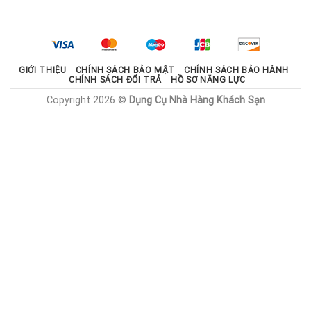
là:
tại
2.100.000 ₫.
là:
1.785.000 ₫.
GIỚI THIỆU
CHÍNH SÁCH BẢO MẬT
CHÍNH SÁCH BẢO HÀNH
CHÍNH SÁCH ĐỔI TRẢ
HỒ SƠ NĂNG LỰC
Copyright 2026 ©
Dụng Cụ Nhà Hàng Khách Sạn