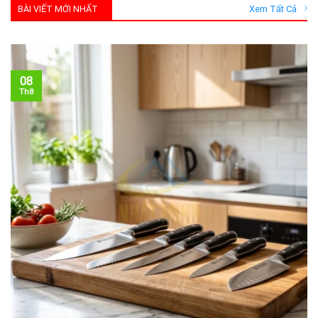
BÀI VIẾT MỚI NHẤT
Xem Tất Cả
08
Th8