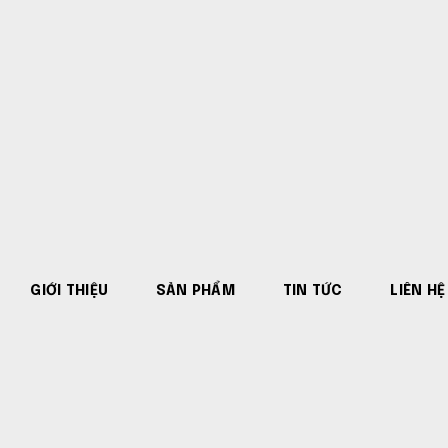
GIỚI THIỆU
SẢN PHẨM
TIN TỨC
LIÊN HỆ