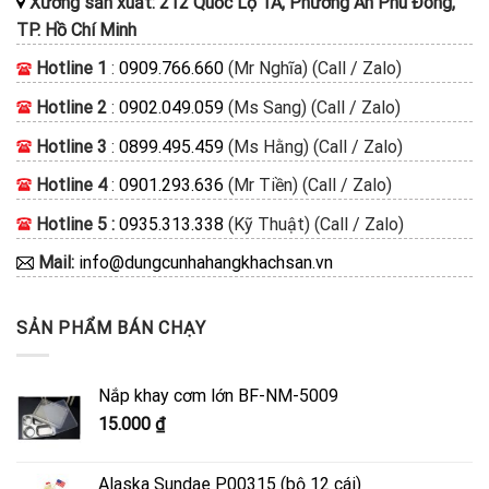
Xưởng sản xuất: 212 Quốc Lộ 1A, Phường An Phú Đông,
TP. Hồ Chí Minh
Hotline 1
:
0909.766.660
(Mr Nghĩa) (Call / Zalo)
Hotline 2
:
0902.049.059
(Ms Sang) (Call / Zalo)
Hotline 3
:
0899.495.459
(Ms Hằng) (Call / Zalo)
Hotline 4
:
0901.293.636
(Mr Tiền) (Call / Zalo)
Hotline 5 :
0935.313.338
(Kỹ Thuật) (Call / Zalo)
Mail:
info@dungcunhahangkhachsan.vn
SẢN PHẨM BÁN CHẠY
Nắp khay cơm lớn BF-NM-5009
15.000
₫
Alaska Sundae P00315 (bộ 12 cái)