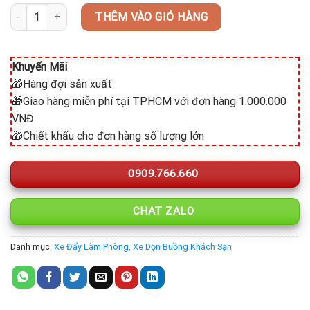
Xe đẩy làm phòng sắt sơn 1 túi lắp ráp VS61X01 số lượng
THÊM VÀO GIỎ HÀNG
Khuyến Mãi
🎁Hàng đợi sản xuất
🎁Giao hàng miễn phí tại TPHCM với đơn hàng 1.000.000
VNĐ
🎁Chiết khấu cho đơn hàng số lượng lớn
0909.766.660
CHAT ZALO
Danh mục:
Xe Đẩy Làm Phòng, Xe Dọn Buồng Khách Sạn