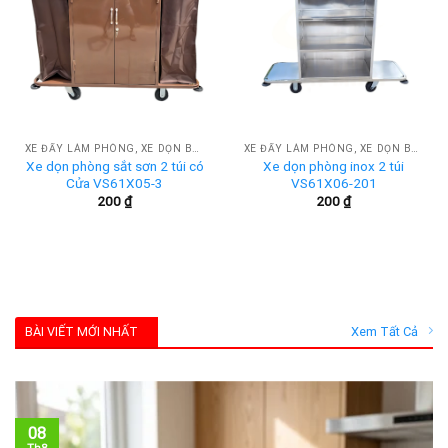
XE ĐẨY LÀM PHÒNG, XE DỌN BUỒNG KHÁCH SẠN
XE ĐẨY LÀM PHÒNG, XE DỌN BUỒNG KHÁCH SẠN
Xe dọn phòng sắt sơn 2 túi có
Xe dọn phòng inox 2 túi
Cửa VS61X05-3
VS61X06-201
200
₫
200
₫
BÀI VIẾT MỚI NHẤT
Xem Tất Cả
08