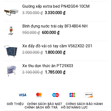
là:
tại
Giường xếp extra bed PN42G04-10CM
4.500.000 ₫.
là:
Giá
Giá
3.700.000
₫
3.330.000
₫
4.050.000 ₫.
gốc
hiện
là:
tại
Bình đựng nước trái cây BF34B04-NH
3.700.000 ₫.
là:
Giá
Giá
950.000
₫
600.000
₫
3.330.000 ₫.
gốc
hiện
là:
tại
Xe đẩy đồ vải có tay cầm VS62X02-201
950.000 ₫.
là:
Giá
Giá
2.000.000
₫
1.800.000
₫
600.000 ₫.
gốc
hiện
là:
tại
Xe thu dọn thức ăn PT29X03
2.000.000 ₫.
là:
Giá
Giá
2.100.000
₫
1.785.000
₫
1.800.000 ₫.
gốc
hiện
là:
tại
2.100.000 ₫.
là:
1.785.000 ₫.
GIỚI THIỆU
CHÍNH SÁCH BẢO MẬT
CHÍNH SÁCH BẢO HÀNH
CHÍNH SÁCH ĐỔI TRẢ
HỒ SƠ NĂNG LỰC