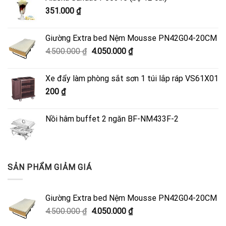
351.000
₫
Giường Extra bed Nệm Mousse PN42G04-20CM
Giá
Giá
4.500.000
₫
4.050.000
₫
gốc
hiện
là:
tại
Xe đẩy làm phòng sắt sơn 1 túi lắp ráp VS61X01
4.500.000 ₫.
là:
200
₫
4.050.000 ₫.
Nồi hâm buffet 2 ngăn BF-NM433F-2
SẢN PHẨM GIẢM GIÁ
Giường Extra bed Nệm Mousse PN42G04-20CM
Giá
Giá
4.500.000
₫
4.050.000
₫
gốc
hiện