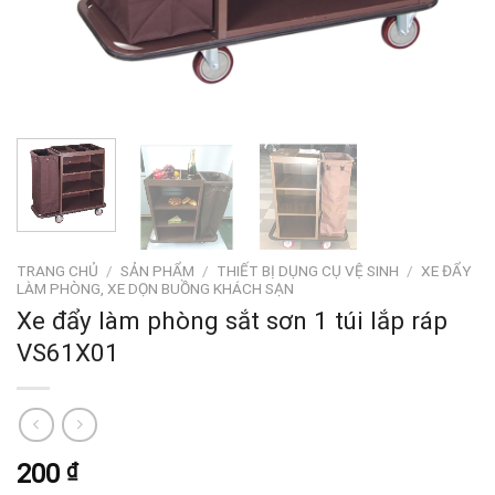
TRANG CHỦ
/
SẢN PHẨM
/
THIẾT BỊ DỤNG CỤ VỆ SINH
/
XE ĐẨY
LÀM PHÒNG, XE DỌN BUỒNG KHÁCH SẠN
Xe đẩy làm phòng sắt sơn 1 túi lắp ráp
VS61X01
200
₫