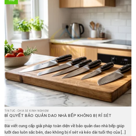
Th8
TIN TỨC - CHIA SẺ KINH NGHIỆM
BÍ QUYẾT BẢO QUẢN DAO NHÀ BẾP KHÔNG BỊ RỈ SÉT
Bài viết cung cấp giải pháp toàn diện về bảo quản dao nhà bếp giúp
lưỡi dao luôn sắc bén, dao không bị rỉ sét và kéo dài tuổi thọ của [...]