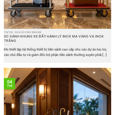
TIN TỨC - CHIA SẺ KINH NGHIỆM
SO SÁNH KHUNG XE ĐẨY HÀNH LÝ INOX MẠ VÀNG VÀ INOX
TRẮNG
Khi thiết lập hệ thống thiết bị tiền sảnh cao cấp cho các dự án lưu trú,
các chủ đầu tư và giám đốc bộ phận tiền sảnh thường xuyên phải [...]
04
Th8