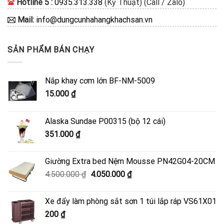
Hotline 5 :
0935.313.338
(Kỹ Thuật) (Call / Zalo)
Mail:
info@dungcunhahangkhachsan.vn
SẢN PHẨM BÁN CHẠY
Nắp khay cơm lớn BF-NM-5009
15.000
₫
Alaska Sundae P00315 (bộ 12 cái)
351.000
₫
Giường Extra bed Nệm Mousse PN42G04-20CM
Giá
Giá
4.500.000
₫
4.050.000
₫
gốc
hiện
là:
tại
Xe đẩy làm phòng sắt sơn 1 túi lắp ráp VS61X01
4.500.000 ₫.
là:
200
₫
4.050.000 ₫.