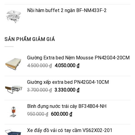
Nồi hâm buffet 2 ngăn BF-NM433F-2
SẢN PHẨM GIẢM GIÁ
Giường Extra bed Nệm Mousse PN42G04-20CM
Giá
Giá
4.500.000
₫
4.050.000
₫
gốc
hiện
là:
tại
Giường xếp extra bed PN42G04-10CM
4.500.000 ₫.
là:
Giá
Giá
3.700.000
₫
3.330.000
₫
4.050.000 ₫.
gốc
hiện
là:
tại
Bình đựng nước trái cây BF34B04-NH
3.700.000 ₫.
là:
Giá
Giá
950.000
₫
600.000
₫
3.330.000 ₫.
gốc
hiện
là:
tại
Xe đẩy đồ vải có tay cầm VS62X02-201
950.000 ₫.
là: