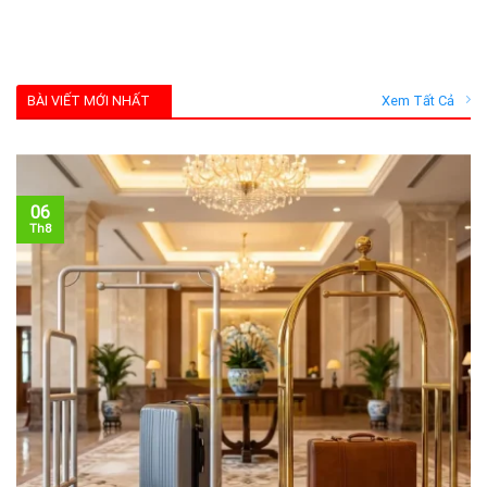
BÀI VIẾT MỚI NHẤT
Xem Tất Cả
06
Th8