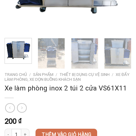
TRANG CHỦ
/
SẢN PHẨM
/
THIẾT BỊ DỤNG CỤ VỆ SINH
/
XE ĐẨY
LÀM PHÒNG, XE DỌN BUỒNG KHÁCH SẠN
Xe làm phòng inox 2 túi 2 cửa VS61X11
200
₫
Xe làm phòng inox 2 túi 2 cửa VS61X11 số lượng
THÊM VÀO GIỎ HÀNG