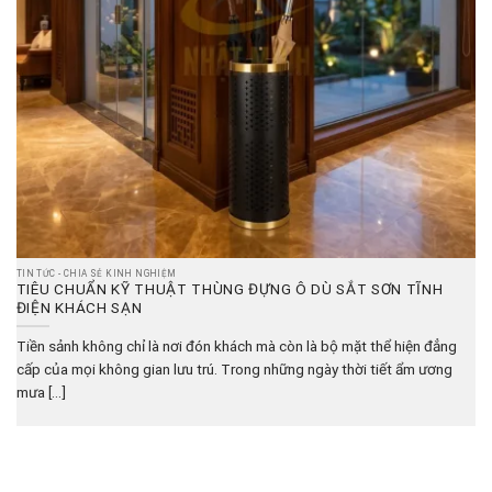
TIN TỨC - CHIA SẺ KINH NGHIỆM
TIÊU CHUẨN KỸ THUẬT THÙNG ĐỰNG Ô DÙ SẮT SƠN TĨNH
ĐIỆN KHÁCH SẠN
Tiền sảnh không chỉ là nơi đón khách mà còn là bộ mặt thể hiện đẳng
cấp của mọi không gian lưu trú. Trong những ngày thời tiết ẩm ương
mưa [...]