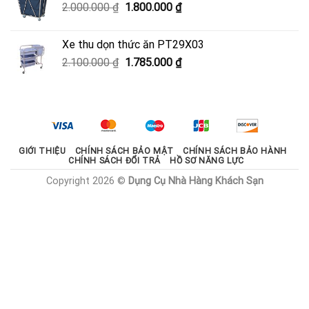
Giá
Giá
2.000.000
₫
1.800.000
₫
600.000 ₫.
gốc
hiện
là:
tại
Xe thu dọn thức ăn PT29X03
2.000.000 ₫.
là:
Giá
Giá
2.100.000
₫
1.785.000
₫
1.800.000 ₫.
gốc
hiện
là:
tại
2.100.000 ₫.
là:
1.785.000 ₫.
GIỚI THIỆU
CHÍNH SÁCH BẢO MẬT
CHÍNH SÁCH BẢO HÀNH
CHÍNH SÁCH ĐỔI TRẢ
HỒ SƠ NĂNG LỰC
Copyright 2026 ©
Dụng Cụ Nhà Hàng Khách Sạn