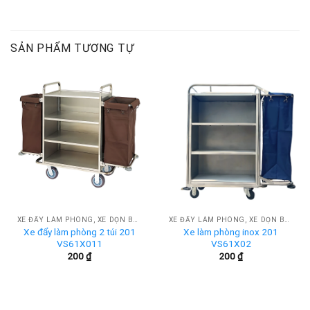
SẢN PHẨM TƯƠNG TỰ
XE ĐẨY LÀM PHÒNG, XE DỌN BUỒNG KHÁCH SẠN
XE ĐẨY LÀM PHÒNG, XE DỌN BUỒNG KHÁCH SẠN
Xe đẩy làm phòng 2 túi 201
Xe làm phòng inox 201
VS61X011
VS61X02
200
₫
200
₫