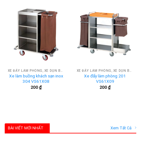
XE ĐẨY LÀM PHÒNG, XE DỌN BUỒNG KHÁCH SẠN
XE ĐẨY LÀM PHÒNG, XE DỌN BUỒNG KHÁCH SẠN
Xe làm buồng khách sạn inox
Xe đẩy làm phòng 201
304 VS61X08
VS61X09
200
₫
200
₫
BÀI VIẾT MỚI NHẤT
Xem Tất Cả