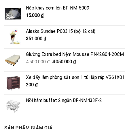
Nắp khay cơm lớn BF-NM-5009
15.000
₫
Alaska Sundae P00315 (bộ 12 cái)
351.000
₫
Giường Extra bed Nệm Mousse PN42G04-20CM
Giá
Giá
4.500.000
₫
4.050.000
₫
gốc
hiện
là:
tại
Xe đẩy làm phòng sắt sơn 1 túi lắp ráp VS61X01
4.500.000 ₫.
là:
200
₫
4.050.000 ₫.
Nồi hâm buffet 2 ngăn BF-NM433F-2
SẢN PHẨM GIẢM GIÁ