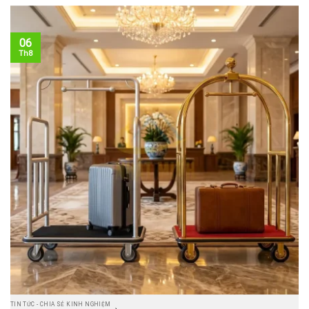
06
Th8
TIN TỨC - CHIA SẺ KINH NGHIỆM