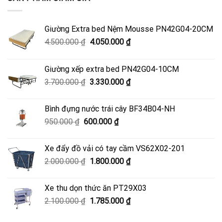
Giường Extra bed Nệm Mousse PN42G04-20CM
Giá
Giá
4.500.000
₫
4.050.000
₫
gốc
hiện
là:
tại
Giường xếp extra bed PN42G04-10CM
4.500.000 ₫.
là:
Giá
Giá
3.700.000
₫
3.330.000
₫
4.050.000 ₫.
gốc
hiện
là:
tại
Bình đựng nước trái cây BF34B04-NH
3.700.000 ₫.
là:
Giá
Giá
950.000
₫
600.000
₫
3.330.000 ₫.
gốc
hiện
là:
tại
Xe đẩy đồ vải có tay cầm VS62X02-201
950.000 ₫.
là:
Giá
Giá
2.000.000
₫
1.800.000
₫
600.000 ₫.
gốc
hiện
là:
tại
Xe thu dọn thức ăn PT29X03
2.000.000 ₫.
là:
Giá
Giá
2.100.000
₫
1.785.000
₫
1.800.000 ₫.
gốc
hiện
là:
tại