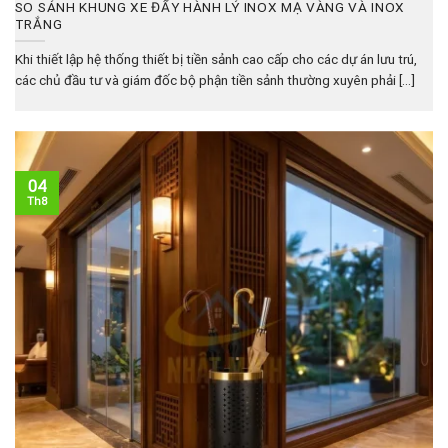
SO SÁNH KHUNG XE ĐẨY HÀNH LÝ INOX MẠ VÀNG VÀ INOX
TRẮNG
Khi thiết lập hệ thống thiết bị tiền sảnh cao cấp cho các dự án lưu trú,
các chủ đầu tư và giám đốc bộ phận tiền sảnh thường xuyên phải [...]
04
Th8