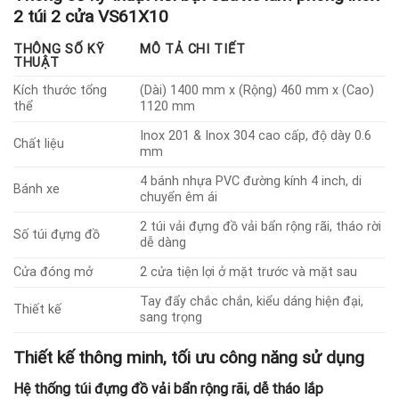
2 túi 2 cửa VS61X10
THÔNG SỐ KỸ
MÔ TẢ CHI TIẾT
THUẬT
Kích thước tổng
(Dài) 1400 mm x (Rộng) 460 mm x (Cao)
thể
1120 mm
Inox 201 & Inox 304 cao cấp, độ dày 0.6
Chất liệu
mm
4 bánh nhựa PVC đường kính 4 inch, di
Bánh xe
chuyển êm ái
2 túi vải đựng đồ vải bẩn rộng rãi, tháo rời
Số túi đựng đồ
dễ dàng
Cửa đóng mở
2 cửa tiện lợi ở mặt trước và mặt sau
Tay đẩy chắc chắn, kiểu dáng hiện đại,
Thiết kế
sang trọng
Thiết kế thông minh, tối ưu công năng sử dụng
Hệ thống túi đựng đồ vải bẩn rộng rãi, dễ tháo lắp