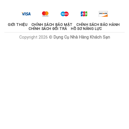
2.100.000 ₫.
là:
1.785.000 ₫.
GIỚI THIỆU
CHÍNH SÁCH BẢO MẬT
CHÍNH SÁCH BẢO HÀNH
CHÍNH SÁCH ĐỔI TRẢ
HỒ SƠ NĂNG LỰC
Copyright 2026 ©
Dụng Cụ Nhà Hàng Khách Sạn