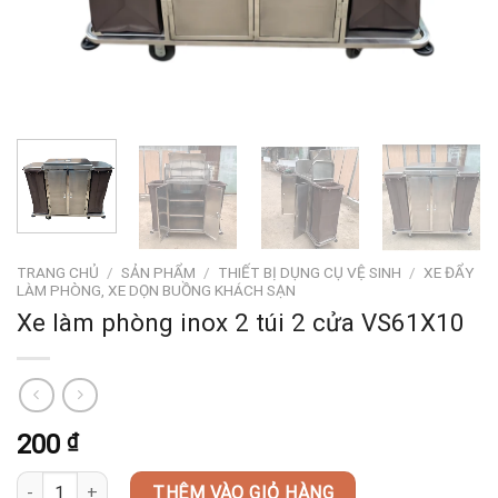
TRANG CHỦ
/
SẢN PHẨM
/
THIẾT BỊ DỤNG CỤ VỆ SINH
/
XE ĐẨY
LÀM PHÒNG, XE DỌN BUỒNG KHÁCH SẠN
Xe làm phòng inox 2 túi 2 cửa VS61X10
200
₫
Xe làm phòng inox 2 túi 2 cửa VS61X10 số lượng
THÊM VÀO GIỎ HÀNG