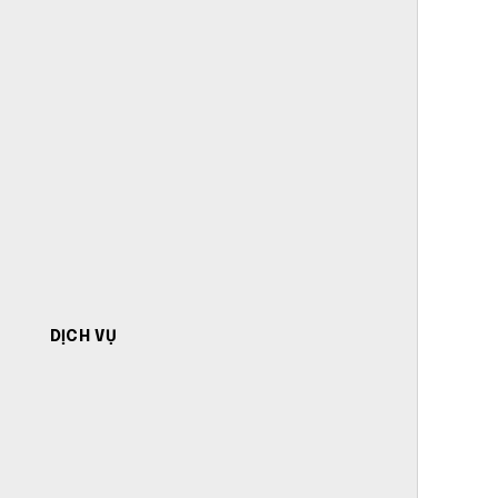
DỊCH VỤ