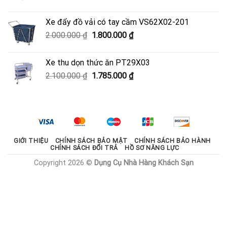
gốc
hiện
là:
tại
Xe đẩy đồ vải có tay cầm VS62X02-201
950.000 ₫.
là:
Giá
Giá
2.000.000
₫
1.800.000
₫
600.000 ₫.
gốc
hiện
là:
tại
Xe thu dọn thức ăn PT29X03
2.000.000 ₫.
là:
Giá
Giá
2.100.000
₫
1.785.000
₫
1.800.000 ₫.
gốc
hiện
là:
tại
2.100.000 ₫.
là:
1.785.000 ₫.
GIỚI THIỆU
CHÍNH SÁCH BẢO MẬT
CHÍNH SÁCH BẢO HÀNH
CHÍNH SÁCH ĐỔI TRẢ
HỒ SƠ NĂNG LỰC
Copyright 2026 ©
Dụng Cụ Nhà Hàng Khách Sạn