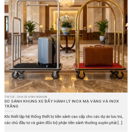
TIN TỨC - CHIA SẺ KINH NGHIỆM
SO SÁNH KHUNG XE ĐẨY HÀNH LÝ INOX MẠ VÀNG VÀ INOX
TRẮNG
Khi thiết lập hệ thống thiết bị tiền sảnh cao cấp cho các dự án lưu trú,
các chủ đầu tư và giám đốc bộ phận tiền sảnh thường xuyên phải [...]