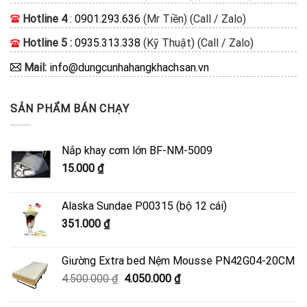
Hotline 4
:
0901.293.636
(Mr Tiền) (Call / Zalo)
Hotline 5 :
0935.313.338
(Kỹ Thuật) (Call / Zalo)
Mail:
info@dungcunhahangkhachsan.vn
SẢN PHẨM BÁN CHẠY
Nắp khay cơm lớn BF-NM-5009
15.000
₫
Alaska Sundae P00315 (bộ 12 cái)
351.000
₫
Giường Extra bed Nệm Mousse PN42G04-20CM
Giá
Giá
4.500.000
₫
4.050.000
₫
gốc
hiện
là:
tại