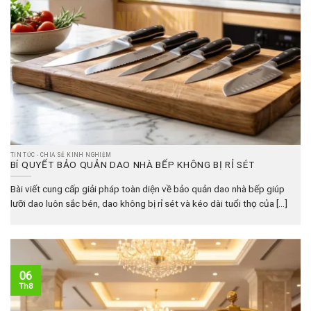
TIN TỨC - CHIA SẺ KINH NGHIỆM
BÍ QUYẾT BẢO QUẢN DAO NHÀ BẾP KHÔNG BỊ RỈ SÉT
Bài viết cung cấp giải pháp toàn diện về bảo quản dao nhà bếp giúp
lưỡi dao luôn sắc bén, dao không bị rỉ sét và kéo dài tuổi thọ của [...]
06
Th8