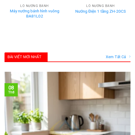
LÒ NƯỚNG BÁNH
LÒ NƯỚNG BÁNH
Máy nướng bánh hình vuông
Nướng Điện 1 tầng ZH-20CS
BA81L02
BÀI VIẾT MỚI NHẤT
Xem Tất Cả
08
Th8