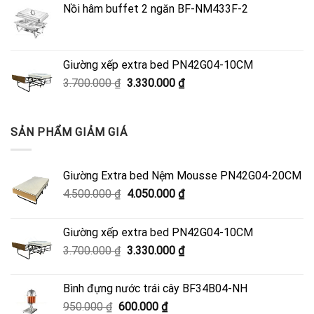
Nồi hâm buffet 2 ngăn BF-NM433F-2
4.500.000 ₫.
là:
4.050.000 ₫.
Giường xếp extra bed PN42G04-10CM
Giá
Giá
3.700.000
₫
3.330.000
₫
gốc
hiện
là:
tại
3.700.000 ₫.
là:
SẢN PHẨM GIẢM GIÁ
3.330.000 ₫.
Giường Extra bed Nệm Mousse PN42G04-20CM
Giá
Giá
4.500.000
₫
4.050.000
₫
gốc
hiện
là:
tại
Giường xếp extra bed PN42G04-10CM
4.500.000 ₫.
là:
Giá
Giá
3.700.000
₫
3.330.000
₫
4.050.000 ₫.
gốc
hiện
là:
tại
Bình đựng nước trái cây BF34B04-NH
3.700.000 ₫.
là:
Giá
Giá
950.000
₫
600.000
₫
3.330.000 ₫.