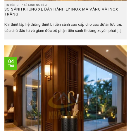
TIN TỨC - CHIA SẺ KINH NGHIỆM
SO SÁNH KHUNG XE ĐẨY HÀNH LÝ INOX MẠ VÀNG VÀ INOX
TRẮNG
Khi thiết lập hệ thống thiết bị tiền sảnh cao cấp cho các dự án lưu trú,
các chủ đầu tư và giám đốc bộ phận tiền sảnh thường xuyên phải [...]
04
Th8