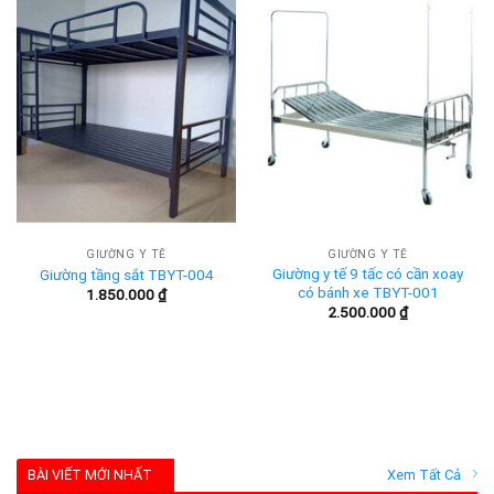
GIƯỜNG Y TẾ
GIƯỜNG Y TẾ
Giường y tế 9 tấc có cần xoay
Giường tầng sắt TBYT-004
có bánh xe TBYT-001
1.850.000
₫
2.500.000
₫
BÀI VIẾT MỚI NHẤT
Xem Tất Cả