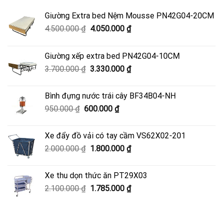
Giường Extra bed Nệm Mousse PN42G04-20CM
Giá
Giá
4.500.000
₫
4.050.000
₫
gốc
hiện
là:
tại
Giường xếp extra bed PN42G04-10CM
4.500.000 ₫.
là:
Giá
Giá
3.700.000
₫
3.330.000
₫
4.050.000 ₫.
gốc
hiện
là:
tại
Bình đựng nước trái cây BF34B04-NH
3.700.000 ₫.
là:
Giá
Giá
950.000
₫
600.000
₫
3.330.000 ₫.
gốc
hiện
là:
tại
Xe đẩy đồ vải có tay cầm VS62X02-201
950.000 ₫.
là:
Giá
Giá
2.000.000
₫
1.800.000
₫
600.000 ₫.
gốc
hiện
là:
tại
Xe thu dọn thức ăn PT29X03
2.000.000 ₫.
là:
Giá
Giá
2.100.000
₫
1.785.000
₫
1.800.000 ₫.
gốc
hiện
là:
tại
2.100.000 ₫.
là: