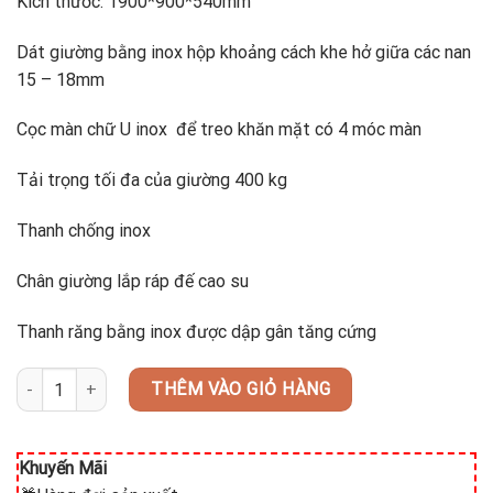
Kích thước: 1900*900*540mm
Dát giường bằng inox hộp khoảng cách khe hở giữa các nan
15 – 18mm
Cọc màn chữ U inox để treo khăn mặt có 4 móc màn
Tải trọng tối đa của giường 400 kg
Thanh chống inox
Chân giường lắp ráp đế cao su
Thanh răng bằng inox được dập gân tăng cứng
Giường y tế 9 tấc không cần xoay có bánh xe TBYT-002 số lượng
THÊM VÀO GIỎ HÀNG
Khuyến Mãi