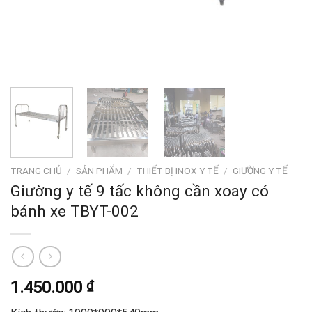
TRANG CHỦ
/
SẢN PHẨM
/
THIẾT BỊ INOX Y TẾ
/
GIƯỜNG Y TẾ
Giường y tế 9 tấc không cần xoay có
bánh xe TBYT-002
1.450.000
₫