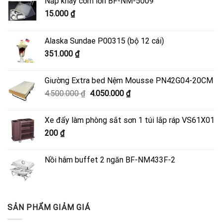
Nắp khay cơm lớn BF-NM-5009
15.000
₫
Alaska Sundae P00315 (bộ 12 cái)
351.000
₫
Giường Extra bed Nệm Mousse PN42G04-20CM
Giá
Giá
4.500.000
₫
4.050.000
₫
gốc
hiện
là:
tại
Xe đẩy làm phòng sắt sơn 1 túi lắp ráp VS61X01
4.500.000 ₫.
là:
200
₫
4.050.000 ₫.
Nồi hâm buffet 2 ngăn BF-NM433F-2
SẢN PHẨM GIẢM GIÁ