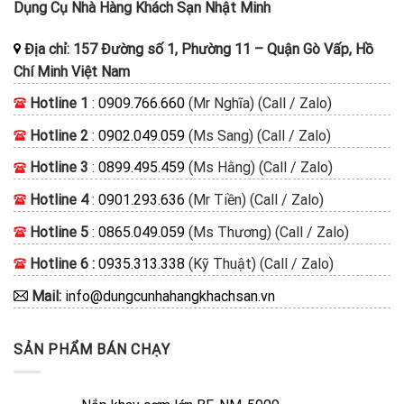
Dụng Cụ Nhà Hàng Khách Sạn Nhật Minh
Địa chỉ:
157 Đường số 1, Phường 11
–
Quận Gò Vấp, Hồ
Chí Minh
Việt Nam
Hotline 1
:
0909.766.660
(Mr Nghĩa) (Call / Zalo)
Hotline 2
:
0902.049.059
(Ms Sang) (Call / Zalo)
Hotline 3
:
0899.495.459
(Ms Hằng) (Call / Zalo)
Hotline 4
:
0901.293.636
(Mr Tiền) (Call / Zalo)
Hotline 5
:
0865.049.059
(Ms Thương) (Call / Zalo)
Hotline 6 :
0935.313.338
(Kỹ Thuật) (Call / Zalo)
Mail:
info@dungcunhahangkhachsan.vn
SẢN PHẨM BÁN CHẠY