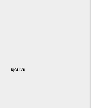
DỊCH VỤ