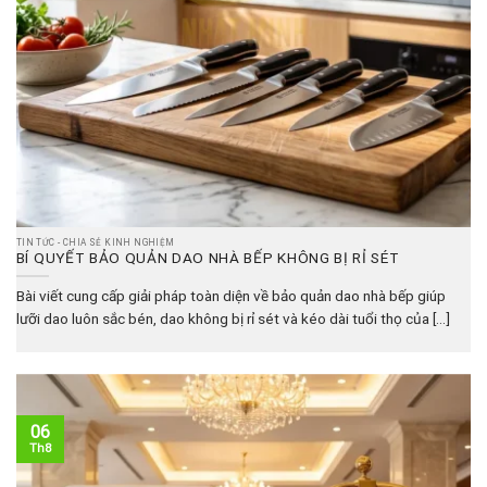
TIN TỨC - CHIA SẺ KINH NGHIỆM
BÍ QUYẾT BẢO QUẢN DAO NHÀ BẾP KHÔNG BỊ RỈ SÉT
Bài viết cung cấp giải pháp toàn diện về bảo quản dao nhà bếp giúp
lưỡi dao luôn sắc bén, dao không bị rỉ sét và kéo dài tuổi thọ của [...]
06
Th8