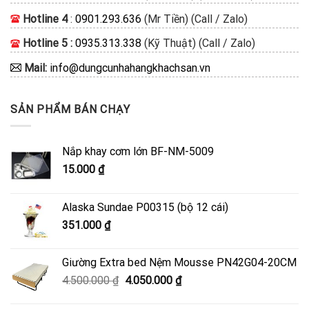
Hotline 4
:
0901.293.636
(Mr Tiền) (Call / Zalo)
Hotline 5 :
0935.313.338
(Kỹ Thuật) (Call / Zalo)
Mail:
info@dungcunhahangkhachsan.vn
SẢN PHẨM BÁN CHẠY
Nắp khay cơm lớn BF-NM-5009
15.000
₫
Alaska Sundae P00315 (bộ 12 cái)
351.000
₫
Giường Extra bed Nệm Mousse PN42G04-20CM
Giá
Giá
4.500.000
₫
4.050.000
₫
gốc
hiện
là:
tại