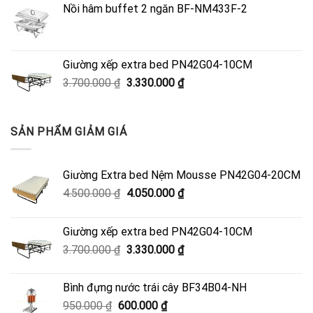
Nồi hâm buffet 2 ngăn BF-NM433F-2
4.500.000 ₫.
là:
4.050.000 ₫.
Giường xếp extra bed PN42G04-10CM
Giá
Giá
3.700.000
₫
3.330.000
₫
gốc
hiện
là:
tại
3.700.000 ₫.
là:
SẢN PHẨM GIẢM GIÁ
3.330.000 ₫.
Giường Extra bed Nệm Mousse PN42G04-20CM
Giá
Giá
4.500.000
₫
4.050.000
₫
gốc
hiện
là:
tại
Giường xếp extra bed PN42G04-10CM
4.500.000 ₫.
là:
Giá
Giá
3.700.000
₫
3.330.000
₫
4.050.000 ₫.
gốc
hiện
là:
tại
Bình đựng nước trái cây BF34B04-NH
3.700.000 ₫.
là:
Giá
Giá
950.000
₫
600.000
₫
3.330.000 ₫.