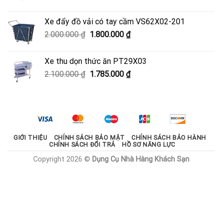
gốc
hiện
là:
tại
Xe đẩy đồ vải có tay cầm VS62X02-201
950.000 ₫.
là:
Giá
Giá
2.000.000
₫
1.800.000
₫
600.000 ₫.
gốc
hiện
là:
tại
Xe thu dọn thức ăn PT29X03
2.000.000 ₫.
là:
Giá
Giá
2.100.000
₫
1.785.000
₫
1.800.000 ₫.
gốc
hiện
là:
tại
2.100.000 ₫.
là:
1.785.000 ₫.
GIỚI THIỆU
CHÍNH SÁCH BẢO MẬT
CHÍNH SÁCH BẢO HÀNH
CHÍNH SÁCH ĐỔI TRẢ
HỒ SƠ NĂNG LỰC
Copyright 2026 ©
Dụng Cụ Nhà Hàng Khách Sạn