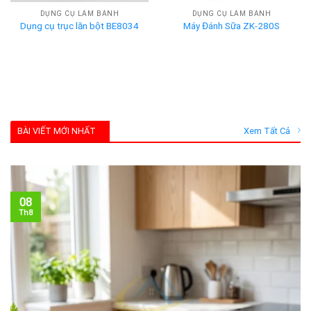
DỤNG CỤ LÀM BÁNH
DỤNG CỤ LÀM BÁNH
Dụng cụ trục lăn bột BE8034
Máy Đánh Sữa ZK-280S
BÀI VIẾT MỚI NHẤT
Xem Tất Cả
08
Th8