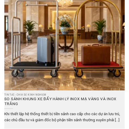
TIN TỨC - CHIA SẺ KINH NGHIỆM
SO SÁNH KHUNG XE ĐẨY HÀNH LÝ INOX MẠ VÀNG VÀ INOX
TRẮNG
Khi thiết lập hệ thống thiết bị tiền sảnh cao cấp cho các dự án lưu trú,
các chủ đầu tư và giám đốc bộ phận tiền sảnh thường xuyên phải [...]