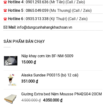
Hotline 4
:
0901.293.636
(Mr Tiền) (Call / Zalo)
Hotline 5
:
0865.049.059
(Ms Thương) (Call / Zalo)
Hotline 6 :
0935.313.338
(Kỹ Thuật) (Call / Zalo)
Mail:
info@dungcunhahangkhachsan.vn
SẢN PHẨM BÁN CHẠY
Nắp khay cơm lớn BF-NM-5009
15.000
₫
Alaska Sundae P00315 (bộ 12 cái)
351.000
₫
Giường Extra bed Nệm Mousse PN42G04-20CM
Giá
Giá
4.500.000
₫
4.050.000
₫
gốc
hiện