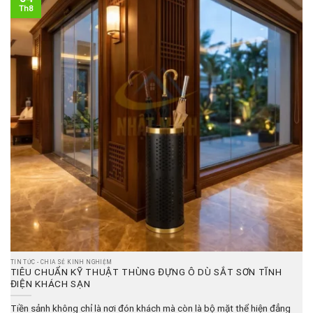
Th8
TIN TỨC - CHIA SẺ KINH NGHIỆM
TIÊU CHUẨN KỸ THUẬT THÙNG ĐỰNG Ô DÙ SẮT SƠN TĨNH
ĐIỆN KHÁCH SẠN
Tiền sảnh không chỉ là nơi đón khách mà còn là bộ mặt thể hiện đẳng