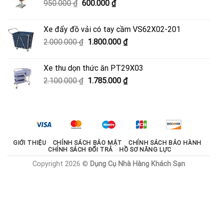
Giá
Giá
950.000
₫
600.000
₫
3.330.000 ₫.
gốc
hiện
là:
tại
Xe đẩy đồ vải có tay cầm VS62X02-201
950.000 ₫.
là:
Giá
Giá
2.000.000
₫
1.800.000
₫
600.000 ₫.
gốc
hiện
là:
tại
Xe thu dọn thức ăn PT29X03
2.000.000 ₫.
là:
Giá
Giá
2.100.000
₫
1.785.000
₫
1.800.000 ₫.
gốc
hiện
là:
tại
2.100.000 ₫.
là:
1.785.000 ₫.
GIỚI THIỆU
CHÍNH SÁCH BẢO MẬT
CHÍNH SÁCH BẢO HÀNH
CHÍNH SÁCH ĐỔI TRẢ
HỒ SƠ NĂNG LỰC
Copyright 2026 ©
Dụng Cụ Nhà Hàng Khách Sạn