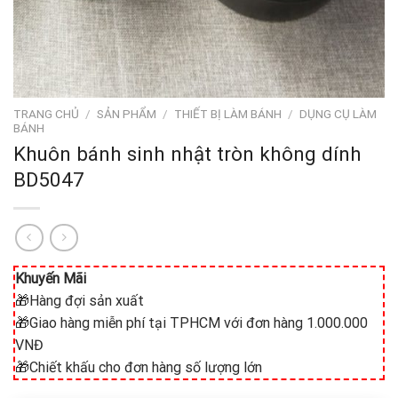
TRANG CHỦ
/
SẢN PHẨM
/
THIẾT BỊ LÀM BÁNH
/
DỤNG CỤ LÀM
BÁNH
Khuôn bánh sinh nhật tròn không dính
BD5047
Khuyến Mãi
🎁Hàng đợi sản xuất
🎁Giao hàng miễn phí tại TPHCM với đơn hàng 1.000.000
VNĐ
🎁Chiết khấu cho đơn hàng số lượng lớn