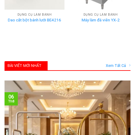
DỤNG CỤ LÀM BÁNH
DỤNG CỤ LÀM BÁNH
Dao cắt bột bánh lưới BE4216
Máy làm đá viên YX-2
BÀI VIẾT MỚI NHẤT
Xem Tất Cả
06
Th8