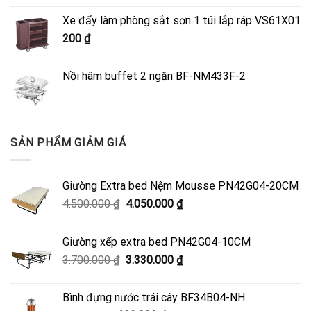
là:
tại
Xe đẩy làm phòng sắt sơn 1 túi lắp ráp VS61X01
4.500.000 ₫.
là:
200
₫
4.050.000 ₫.
Nồi hâm buffet 2 ngăn BF-NM433F-2
SẢN PHẨM GIẢM GIÁ
Giường Extra bed Nệm Mousse PN42G04-20CM
Giá
Giá
4.500.000
₫
4.050.000
₫
gốc
hiện
là:
tại
Giường xếp extra bed PN42G04-10CM
4.500.000 ₫.
là:
Giá
Giá
3.700.000
₫
3.330.000
₫
4.050.000 ₫.
gốc
hiện
là:
tại
Bình đựng nước trái cây BF34B04-NH
3.700.000 ₫.
là: