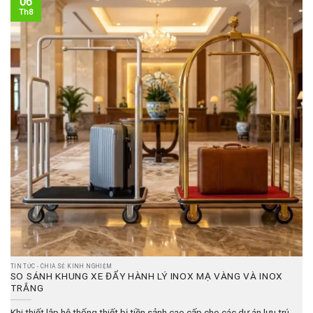
06
Th8
TIN TỨC - CHIA SẺ KINH NGHIỆM
SO SÁNH KHUNG XE ĐẨY HÀNH LÝ INOX MẠ VÀNG VÀ INOX
TRẮNG
Khi thiết lập hệ thống thiết bị tiền sảnh cao cấp cho các dự án lưu trú,