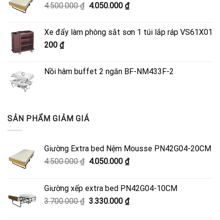
Giá
Giá
4.500.000
₫
4.050.000
₫
gốc
hiện
là:
tại
Xe đẩy làm phòng sắt sơn 1 túi lắp ráp VS61X01
4.500.000 ₫.
là:
200
₫
4.050.000 ₫.
Nồi hâm buffet 2 ngăn BF-NM433F-2
SẢN PHẨM GIẢM GIÁ
Giường Extra bed Nệm Mousse PN42G04-20CM
Giá
Giá
4.500.000
₫
4.050.000
₫
gốc
hiện
là:
tại
Giường xếp extra bed PN42G04-10CM
4.500.000 ₫.
là:
Giá
Giá
3.700.000
₫
3.330.000
₫
4.050.000 ₫.
gốc
hiện