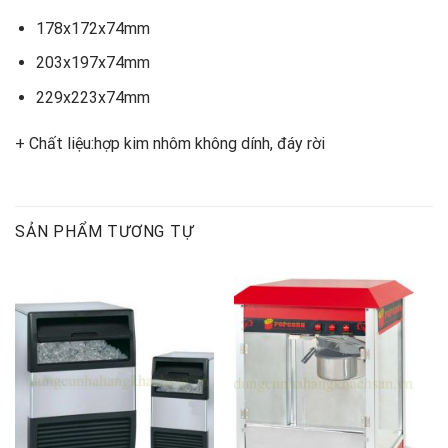
178x172x74mm
203x197x74mm
229x223x74mm
+ Chất liệu:hợp kim nhôm không dính, đáy rời
SẢN PHẨM TƯƠNG TỰ