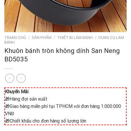
TRANG CHỦ
/
SẢN PHẨM
/
THIẾT BỊ LÀM BÁNH
/
DỤNG CỤ LÀM
BÁNH
Khuôn bánh tròn không dính San Neng
BD5035
Khuyến Mãi
🎁Hàng đợi sản xuất
🎁Giao hàng miễn phí tại TPHCM với đơn hàng 1.000.000
VNĐ
🎁Chiết khấu cho đơn hàng số lượng lớn