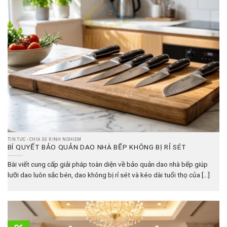
TIN TỨC - CHIA SẺ KINH NGHIỆM
BÍ QUYẾT BẢO QUẢN DAO NHÀ BẾP KHÔNG BỊ RỈ SÉT
Bài viết cung cấp giải pháp toàn diện về bảo quản dao nhà bếp giúp
lưỡi dao luôn sắc bén, dao không bị rỉ sét và kéo dài tuổi thọ của [...]