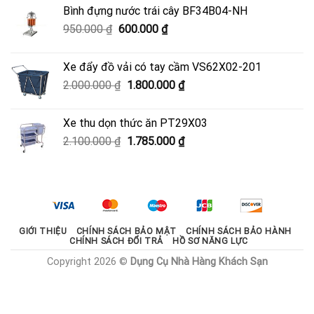
là:
tại
Bình đựng nước trái cây BF34B04-NH
3.700.000 ₫.
là:
Giá
Giá
950.000
₫
600.000
₫
3.330.000 ₫.
gốc
hiện
là:
tại
Xe đẩy đồ vải có tay cầm VS62X02-201
950.000 ₫.
là:
Giá
Giá
2.000.000
₫
1.800.000
₫
600.000 ₫.
gốc
hiện
là:
tại
Xe thu dọn thức ăn PT29X03
2.000.000 ₫.
là:
Giá
Giá
2.100.000
₫
1.785.000
₫
1.800.000 ₫.
gốc
hiện
là:
tại
2.100.000 ₫.
là:
1.785.000 ₫.
GIỚI THIỆU
CHÍNH SÁCH BẢO MẬT
CHÍNH SÁCH BẢO HÀNH
CHÍNH SÁCH ĐỔI TRẢ
HỒ SƠ NĂNG LỰC
Copyright 2026 ©
Dụng Cụ Nhà Hàng Khách Sạn