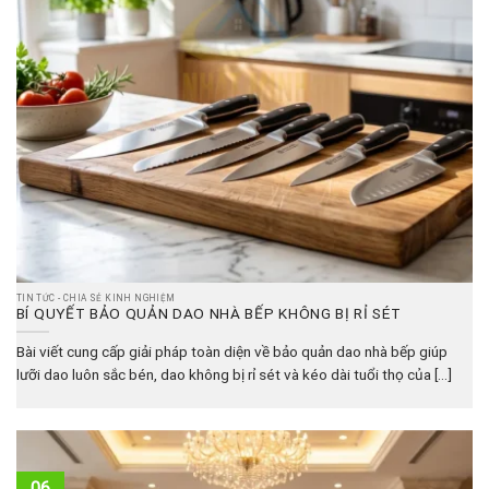
TIN TỨC - CHIA SẺ KINH NGHIỆM
BÍ QUYẾT BẢO QUẢN DAO NHÀ BẾP KHÔNG BỊ RỈ SÉT
Bài viết cung cấp giải pháp toàn diện về bảo quản dao nhà bếp giúp
lưỡi dao luôn sắc bén, dao không bị rỉ sét và kéo dài tuổi thọ của [...]
06