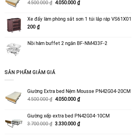
Giá
Giá
4.500.000
₫
4.050.000
₫
gốc
hiện
là:
tại
Xe đẩy làm phòng sắt sơn 1 túi lắp ráp VS61X01
4.500.000 ₫.
là:
200
₫
4.050.000 ₫.
Nồi hâm buffet 2 ngăn BF-NM433F-2
SẢN PHẨM GIẢM GIÁ
Giường Extra bed Nệm Mousse PN42G04-20CM
Giá
Giá
4.500.000
₫
4.050.000
₫
gốc
hiện
là:
tại
Giường xếp extra bed PN42G04-10CM
4.500.000 ₫.
là:
Giá
Giá
3.700.000
₫
3.330.000
₫
4.050.000 ₫.
gốc
hiện