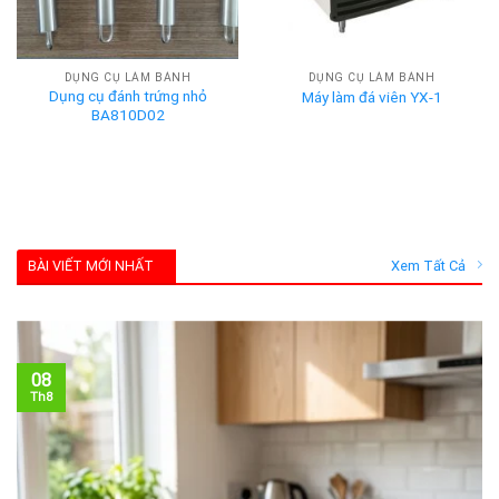
DỤNG CỤ LÀM BÁNH
DỤNG CỤ LÀM BÁNH
Dụng cụ đánh trứng nhỏ
Máy làm đá viên YX-1
BA810D02
BÀI VIẾT MỚI NHẤT
Xem Tất Cả
08
Th8