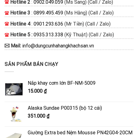
Hotline 2
:
0902.049.059
(Ms Sang) (Call / Zalo)
Hotline 3
:
0899.495.459
(Ms Hằng) (Call / Zalo)
Hotline 4
:
0901.293.636
(Mr Tiền) (Call / Zalo)
Hotline 5 :
0935.313.338
(Kỹ Thuật) (Call / Zalo)
Mail:
info@dungcunhahangkhachsan.vn
SẢN PHẨM BÁN CHẠY
Nắp khay cơm lớn BF-NM-5009
15.000
₫
Alaska Sundae P00315 (bộ 12 cái)
351.000
₫
Giường Extra bed Nệm Mousse PN42G04-20CM