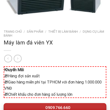
TRANG CHỦ
/
SẢN PHẨM
/
THIẾT BỊ LÀM BÁNH
/
DỤNG CỤ LÀM
BÁNH
Máy làm đá viên YX
Khuyến Mãi
🎁Hàng đợi sản xuất
🎁Giao hàng miễn phí tại TPHCM với đơn hàng 1.000.000
VNĐ
🎁Chiết khấu cho đơn hàng số lượng lớn
0909.766.660