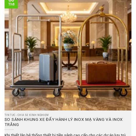
Th8
TIN TỨC - CHIA SẺ KINH NGHIỆM
SO SÁNH KHUNG XE ĐẨY HÀNH LÝ INOX MẠ VÀNG VÀ INOX
TRẮNG
Khi thiết lập hệ thống thiết bị tiền sảnh cao cấp cho các dự án lưu trú,