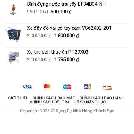
là:
tại
Bình đựng nước trái cây BF34B04-NH
3.700.000 ₫.
là:
Giá
Giá
950.000
₫
600.000
₫
3.330.000 ₫.
gốc
hiện
là:
tại
Xe đẩy đồ vải có tay cầm VS62X02-201
950.000 ₫.
là:
Giá
Giá
2.000.000
₫
1.800.000
₫
600.000 ₫.
gốc
hiện
là:
tại
Xe thu dọn thức ăn PT29X03
2.000.000 ₫.
là:
Giá
Giá
2.100.000
₫
1.785.000
₫
1.800.000 ₫.
gốc
hiện
là:
tại
2.100.000 ₫.
là:
1.785.000 ₫.
GIỚI THIỆU
CHÍNH SÁCH BẢO MẬT
CHÍNH SÁCH BẢO HÀNH
CHÍNH SÁCH ĐỔI TRẢ
HỒ SƠ NĂNG LỰC
Copyright 2026 ©
Dụng Cụ Nhà Hàng Khách Sạn