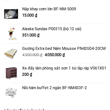
Nắp khay cơm lớn BF-NM-5009
15.000
₫
Alaska Sundae P00315 (bộ 12 cái)
351.000
₫
Giường Extra bed Nệm Mousse PN42G04-20CM
Giá
Giá
4.500.000
₫
4.050.000
₫
gốc
hiện
là:
tại
Xe đẩy làm phòng sắt sơn 1 túi lắp ráp VS61X01
4.500.000 ₫.
là:
200
₫
4.050.000 ₫.
Nồi hâm buffet 2 ngăn BF-NM433F-2