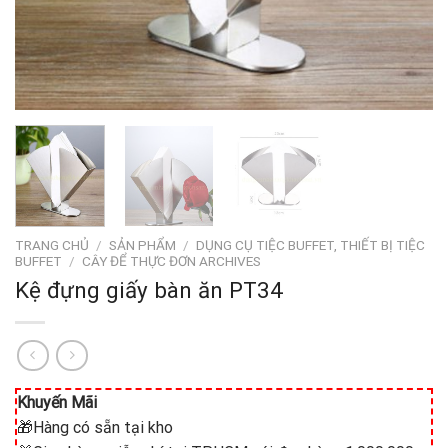
TRANG CHỦ
/
SẢN PHẨM
/
DỤNG CỤ TIỆC BUFFET, THIẾT BỊ TIỆC
BUFFET
/
CÂY ĐỂ THỰC ĐƠN ARCHIVES
Kệ đựng giấy bàn ăn PT34
Khuyến Mãi
🎁Hàng có sẵn tại kho