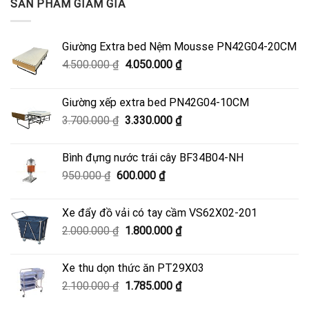
SẢN PHẨM GIẢM GIÁ
Giường Extra bed Nệm Mousse PN42G04-20CM
Giá
Giá
4.500.000
₫
4.050.000
₫
gốc
hiện
là:
tại
Giường xếp extra bed PN42G04-10CM
4.500.000 ₫.
là:
Giá
Giá
3.700.000
₫
3.330.000
₫
4.050.000 ₫.
gốc
hiện
là:
tại
Bình đựng nước trái cây BF34B04-NH
3.700.000 ₫.
là:
Giá
Giá
950.000
₫
600.000
₫
3.330.000 ₫.
gốc
hiện
là:
tại
Xe đẩy đồ vải có tay cầm VS62X02-201
950.000 ₫.
là:
Giá
Giá
2.000.000
₫
1.800.000
₫
600.000 ₫.
gốc
hiện
là:
tại
Xe thu dọn thức ăn PT29X03
2.000.000 ₫.
là:
Giá
Giá
2.100.000
₫
1.785.000
₫
1.800.000 ₫.
gốc
hiện