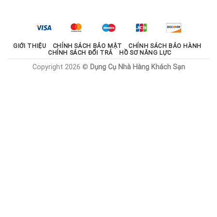
là:
tại
2.100.000 ₫.
là:
1.785.000 ₫.
GIỚI THIỆU
CHÍNH SÁCH BẢO MẬT
CHÍNH SÁCH BẢO HÀNH
CHÍNH SÁCH ĐỔI TRẢ
HỒ SƠ NĂNG LỰC
Copyright 2026 ©
Dụng Cụ Nhà Hàng Khách Sạn