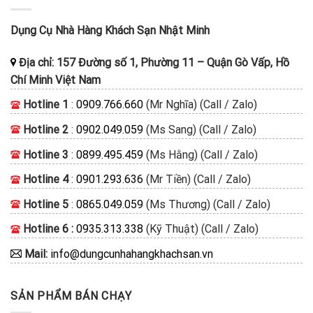
Dụng Cụ Nhà Hàng Khách Sạn Nhật Minh
Địa chỉ:
157 Đường số 1, Phường 11
–
Quận Gò Vấp, Hồ
Chí Minh
Việt Nam
Hotline 1
:
0909.766.660
(Mr Nghĩa) (Call / Zalo)
Hotline 2
:
0902.049.059
(Ms Sang) (Call / Zalo)
Hotline 3
:
0899.495.459
(Ms Hằng) (Call / Zalo)
Hotline 4
:
0901.293.636
(Mr Tiền) (Call / Zalo)
Hotline 5
:
0865.049.059
(Ms Thương) (Call / Zalo)
Hotline 6 :
0935.313.338
(Kỹ Thuật) (Call / Zalo)
Mail:
info@dungcunhahangkhachsan.vn
SẢN PHẨM BÁN CHẠY