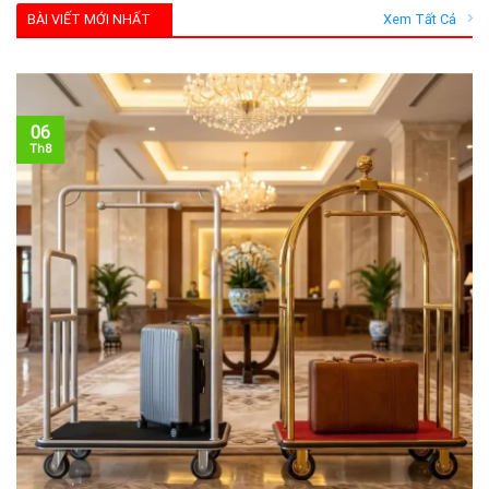
BÀI VIẾT MỚI NHẤT
Xem Tất Cả
06
Th8