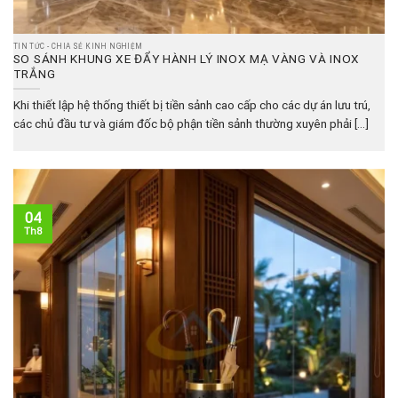
TIN TỨC - CHIA SẺ KINH NGHIỆM
SO SÁNH KHUNG XE ĐẨY HÀNH LÝ INOX MẠ VÀNG VÀ INOX
TRẮNG
Khi thiết lập hệ thống thiết bị tiền sảnh cao cấp cho các dự án lưu trú,
các chủ đầu tư và giám đốc bộ phận tiền sảnh thường xuyên phải [...]
04
Th8