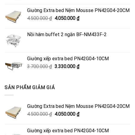
Giường Extra bed Nệm Mousse PN42G04-20CM
Giá
Giá
4.500.000
₫
4.050.000
₫
gốc
hiện
là:
tại
Nồi hâm buffet 2 ngăn BF-NM433F-2
4.500.000 ₫.
là:
4.050.000 ₫.
Giường xếp extra bed PN42G04-10CM
Giá
Giá
3.700.000
₫
3.330.000
₫
gốc
hiện
là:
tại
3.700.000 ₫.
là:
SẢN PHẨM GIẢM GIÁ
3.330.000 ₫.
Giường Extra bed Nệm Mousse PN42G04-20CM
Giá
Giá
4.500.000
₫
4.050.000
₫
gốc
hiện
là:
tại
Giường xếp extra bed PN42G04-10CM
4.500.000 ₫.
là: