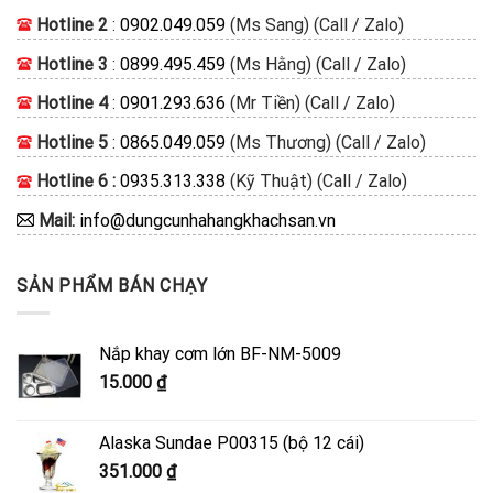
Hotline 2
:
0902.049.059
(Ms Sang) (Call / Zalo)
Hotline 3
:
0899.495.459
(Ms Hằng) (Call / Zalo)
Hotline 4
:
0901.293.636
(Mr Tiền) (Call / Zalo)
Hotline 5
:
0865.049.059
(Ms Thương) (Call / Zalo)
Hotline 6 :
0935.313.338
(Kỹ Thuật) (Call / Zalo)
Mail:
info@dungcunhahangkhachsan.vn
SẢN PHẨM BÁN CHẠY
Nắp khay cơm lớn BF-NM-5009
15.000
₫
Alaska Sundae P00315 (bộ 12 cái)
351.000
₫