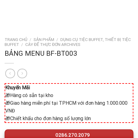
TRANG CHỦ
/
SẢN PHẨM
/
DỤNG CỤ TIỆC BUFFET, THIẾT BỊ TIỆC
BUFFET
/
CÂY ĐỂ THỰC ĐƠN ARCHIVES
BẢNG MENU BF-BT003
Khuyến Mãi
🎁Hàng có sẵn tại kho
🎁Giao hàng miễn phí tại TPHCM với đơn hàng 1.000.000
VNĐ
🎁Chiết khấu cho đơn hàng số lượng lớn
0286.270.2079