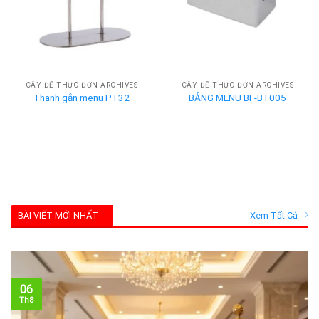
CÂY ĐỂ THỰC ĐƠN ARCHIVES
CÂY ĐỂ THỰC ĐƠN ARCHIVES
Thanh gắn menu PT32
BẢNG MENU BF-BT005
BÀI VIẾT MỚI NHẤT
Xem Tất Cả
06
Th8