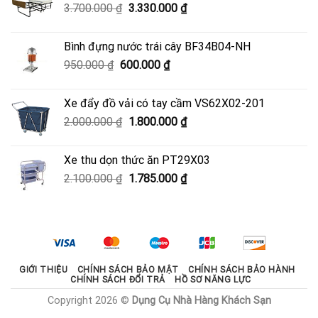
Giá
Giá
3.700.000
₫
3.330.000
₫
4.050.000 ₫.
gốc
hiện
là:
tại
Bình đựng nước trái cây BF34B04-NH
3.700.000 ₫.
là:
Giá
Giá
950.000
₫
600.000
₫
3.330.000 ₫.
gốc
hiện
là:
tại
Xe đẩy đồ vải có tay cầm VS62X02-201
950.000 ₫.
là:
Giá
Giá
2.000.000
₫
1.800.000
₫
600.000 ₫.
gốc
hiện
là:
tại
Xe thu dọn thức ăn PT29X03
2.000.000 ₫.
là:
Giá
Giá
2.100.000
₫
1.785.000
₫
1.800.000 ₫.
gốc
hiện
là:
tại
2.100.000 ₫.
là:
1.785.000 ₫.
GIỚI THIỆU
CHÍNH SÁCH BẢO MẬT
CHÍNH SÁCH BẢO HÀNH
CHÍNH SÁCH ĐỔI TRẢ
HỒ SƠ NĂNG LỰC
Copyright 2026 ©
Dụng Cụ Nhà Hàng Khách Sạn