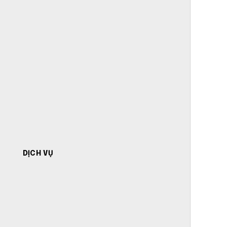
DỊCH VỤ