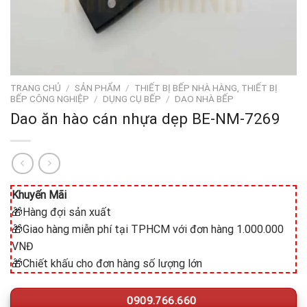
TRANG CHỦ
/
SẢN PHẨM
/
THIẾT BỊ BẾP NHÀ HÀNG, THIẾT BỊ
BẾP CÔNG NGHIỆP
/
DỤNG CỤ BẾP
/
DAO NHÀ BẾP
Dao ăn hào cán nhựa dẹp BE-NM-7269
Khuyến Mãi
🎁Hàng đợi sản xuất
🎁Giao hàng miễn phí tại TPHCM với đơn hàng 1.000.000
VNĐ
🎁Chiết khấu cho đơn hàng số lượng lớn
0909.766.660