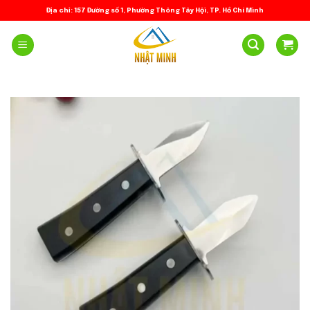
Skip
Địa chỉ: 157 Đường số 1, Phường Thông Tây Hội, TP. Hồ Chí Minh
to
content