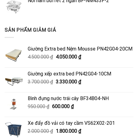
Nồi hâm buffet 2 ngăn BF-NM433F-2
SẢN PHẨM GIẢM GIÁ
Giường Extra bed Nệm Mousse PN42G04-20CM
Giá
Giá
4.500.000
₫
4.050.000
₫
gốc
hiện
là:
tại
Giường xếp extra bed PN42G04-10CM
4.500.000 ₫.
là:
Giá
Giá
3.700.000
₫
3.330.000
₫
4.050.000 ₫.
gốc
hiện
là:
tại
Bình đựng nước trái cây BF34B04-NH
3.700.000 ₫.
là:
Giá
Giá
950.000
₫
600.000
₫
3.330.000 ₫.
gốc
hiện
là:
tại
Xe đẩy đồ vải có tay cầm VS62X02-201
950.000 ₫.
là:
Giá
Giá
2.000.000
₫
1.800.000
₫
600.000 ₫.
gốc
hiện