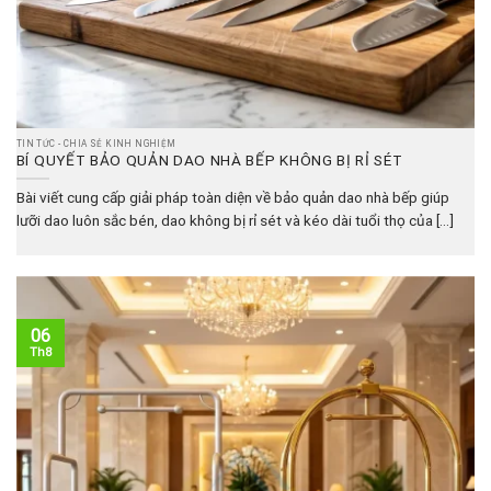
TIN TỨC - CHIA SẺ KINH NGHIỆM
BÍ QUYẾT BẢO QUẢN DAO NHÀ BẾP KHÔNG BỊ RỈ SÉT
Bài viết cung cấp giải pháp toàn diện về bảo quản dao nhà bếp giúp
lưỡi dao luôn sắc bén, dao không bị rỉ sét và kéo dài tuổi thọ của [...]
06
Th8