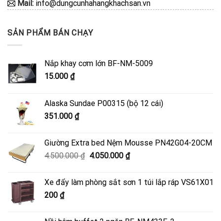
Mail:
info@dungcunhahangkhachsan.vn
SẢN PHẨM BÁN CHẠY
Nắp khay cơm lớn BF-NM-5009
15.000
₫
Alaska Sundae P00315 (bộ 12 cái)
351.000
₫
Giường Extra bed Nệm Mousse PN42G04-20CM
Giá
Giá
4.500.000
₫
4.050.000
₫
gốc
hiện
là:
tại
Xe đẩy làm phòng sắt sơn 1 túi lắp ráp VS61X01
4.500.000 ₫.
là:
200
₫
4.050.000 ₫.