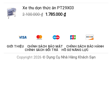
là:
tại
Xe thu dọn thức ăn PT29X03
2.000.000 ₫.
là:
Giá
Giá
2.100.000
₫
1.785.000
₫
1.800.000 ₫.
gốc
hiện
là:
tại
2.100.000 ₫.
là:
1.785.000 ₫.
GIỚI THIỆU
CHÍNH SÁCH BẢO MẬT
CHÍNH SÁCH BẢO HÀNH
CHÍNH SÁCH ĐỔI TRẢ
HỒ SƠ NĂNG LỰC
Copyright 2026 ©
Dụng Cụ Nhà Hàng Khách Sạn