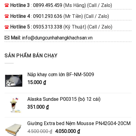
Hotline 3
:
0899.495.459
(Ms Hằng) (Call / Zalo)
Hotline 4
:
0901.293.636
(Mr Tiền) (Call / Zalo)
Hotline 5 :
0935.313.338
(Kỹ Thuật) (Call / Zalo)
Mail:
info@dungcunhahangkhachsan.vn
SẢN PHẨM BÁN CHẠY
Nắp khay cơm lớn BF-NM-5009
15.000
₫
Alaska Sundae P00315 (bộ 12 cái)
351.000
₫
Giường Extra bed Nệm Mousse PN42G04-20CM
Giá
Giá
4.500.000
₫
4.050.000
₫