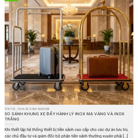
TIN TỨC - CHIA SẺ KINH NGHIỆM
SO SÁNH KHUNG XE ĐẨY HÀNH LÝ INOX MẠ VÀNG VÀ INOX
TRẮNG
Khi thiết lập hệ thống thiết bị tiền sảnh cao cấp cho các dự án lưu trú,
các chủ đầu tư và giám đốc bộ phận tiền sảnh thường xuyên phải [...]