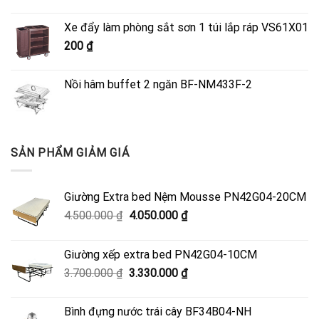
gốc
hiện
là:
tại
Xe đẩy làm phòng sắt sơn 1 túi lắp ráp VS61X01
4.500.000 ₫.
là:
200
₫
4.050.000 ₫.
Nồi hâm buffet 2 ngăn BF-NM433F-2
SẢN PHẨM GIẢM GIÁ
Giường Extra bed Nệm Mousse PN42G04-20CM
Giá
Giá
4.500.000
₫
4.050.000
₫
gốc
hiện
là:
tại
Giường xếp extra bed PN42G04-10CM
4.500.000 ₫.
là:
Giá
Giá
3.700.000
₫
3.330.000
₫
4.050.000 ₫.
gốc
hiện
là:
tại
Bình đựng nước trái cây BF34B04-NH
3.700.000 ₫.
là: