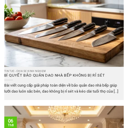
TIN TỨC - CHIA SẺ KINH NGHIỆM
BÍ QUYẾT BẢO QUẢN DAO NHÀ BẾP KHÔNG BỊ RỈ SÉT
Bài viết cung cấp giải pháp toàn diện về bảo quản dao nhà bếp giúp
lưỡi dao luôn sắc bén, dao không bị rỉ sét và kéo dài tuổi thọ của [...]
06
Th8