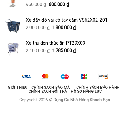
Giá
Giá
950.000
₫
600.000
₫
3.330.000 ₫.
gốc
hiện
là:
tại
Xe đẩy đồ vải có tay cầm VS62X02-201
950.000 ₫.
là:
Giá
Giá
2.000.000
₫
1.800.000
₫
600.000 ₫.
gốc
hiện
là:
tại
Xe thu dọn thức ăn PT29X03
2.000.000 ₫.
là:
Giá
Giá
2.100.000
₫
1.785.000
₫
1.800.000 ₫.
gốc
hiện
là:
tại
2.100.000 ₫.
là:
1.785.000 ₫.
GIỚI THIỆU
CHÍNH SÁCH BẢO MẬT
CHÍNH SÁCH BẢO HÀNH
CHÍNH SÁCH ĐỔI TRẢ
HỒ SƠ NĂNG LỰC
Copyright 2026 ©
Dụng Cụ Nhà Hàng Khách Sạn