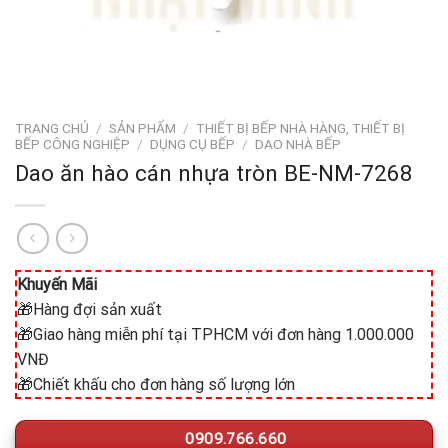
TRANG CHỦ
/
SẢN PHẨM
/
THIẾT BỊ BẾP NHÀ HÀNG, THIẾT BỊ
BẾP CÔNG NGHIỆP
/
DỤNG CỤ BẾP
/
DAO NHÀ BẾP
Dao ăn hào cán nhựa tròn BE-NM-7268
Khuyến Mãi
🎁Hàng đợi sản xuất
🎁Giao hàng miễn phí tại TPHCM với đơn hàng 1.000.000
VNĐ
🎁Chiết khấu cho đơn hàng số lượng lớn
0909.766.660