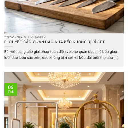
TIN TỨC - CHIA SẺ KINH NGHIỆM
BÍ QUYẾT BẢO QUẢN DAO NHÀ BẾP KHÔNG BỊ RỈ SÉT
Bài viết cung cấp giải pháp toàn diện về bảo quản dao nhà bếp giúp
lưỡi dao luôn sắc bén, dao không bị rỉ sét và kéo dài tuổi thọ của [...]
06
Th8