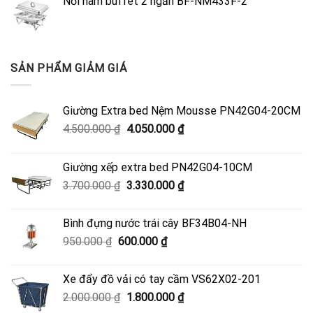
Nồi hâm buffet 2 ngăn BF-NM433F-2
SẢN PHẨM GIẢM GIÁ
Giường Extra bed Nệm Mousse PN42G04-20CM
Giá
Giá
4.500.000
₫
4.050.000
₫
gốc
hiện
là:
tại
Giường xếp extra bed PN42G04-10CM
4.500.000 ₫.
là:
Giá
Giá
3.700.000
₫
3.330.000
₫
4.050.000 ₫.
gốc
hiện
là:
tại
Bình đựng nước trái cây BF34B04-NH
3.700.000 ₫.
là:
Giá
Giá
950.000
₫
600.000
₫
3.330.000 ₫.
gốc
hiện
là:
tại
Xe đẩy đồ vải có tay cầm VS62X02-201
950.000 ₫.
là:
Giá
Giá
2.000.000
₫
1.800.000
₫
600.000 ₫.
gốc
hiện