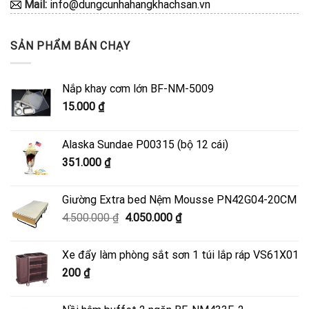
Mail:
info@dungcunhahangkhachsan.vn
SẢN PHẨM BÁN CHẠY
Nắp khay cơm lớn BF-NM-5009
15.000
₫
Alaska Sundae P00315 (bộ 12 cái)
351.000
₫
Giường Extra bed Nệm Mousse PN42G04-20CM
Giá
Giá
4.500.000
₫
4.050.000
₫
gốc
hiện
là:
tại
Xe đẩy làm phòng sắt sơn 1 túi lắp ráp VS61X01
4.500.000 ₫.
là:
200
₫
4.050.000 ₫.