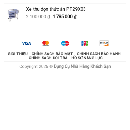
là:
tại
Xe thu dọn thức ăn PT29X03
2.000.000 ₫.
là:
Giá
Giá
2.100.000
₫
1.785.000
₫
1.800.000 ₫.
gốc
hiện
là:
tại
2.100.000 ₫.
là:
1.785.000 ₫.
GIỚI THIỆU
CHÍNH SÁCH BẢO MẬT
CHÍNH SÁCH BẢO HÀNH
CHÍNH SÁCH ĐỔI TRẢ
HỒ SƠ NĂNG LỰC
Copyright 2026 ©
Dụng Cụ Nhà Hàng Khách Sạn