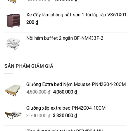
gốc
hiện
là:
tại
Xe đẩy làm phòng sắt sơn 1 túi lắp ráp VS61X01
4.500.000 ₫.
là:
200
₫
4.050.000 ₫.
Nồi hâm buffet 2 ngăn BF-NM433F-2
SẢN PHẨM GIẢM GIÁ
Giường Extra bed Nệm Mousse PN42G04-20CM
Giá
Giá
4.500.000
₫
4.050.000
₫
gốc
hiện
là:
tại
Giường xếp extra bed PN42G04-10CM
4.500.000 ₫.
là:
Giá
Giá
3.700.000
₫
3.330.000
₫
4.050.000 ₫.
gốc
hiện
là:
tại