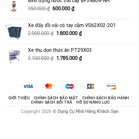
Bình đựng nước trái cây BF34B04-NH
3.700.000 ₫.
là:
Giá
Giá
950.000
₫
600.000
₫
3.330.000 ₫.
gốc
hiện
là:
tại
Xe đẩy đồ vải có tay cầm VS62X02-201
950.000 ₫.
là:
Giá
Giá
2.000.000
₫
1.800.000
₫
600.000 ₫.
gốc
hiện
là:
tại
Xe thu dọn thức ăn PT29X03
2.000.000 ₫.
là:
Giá
Giá
2.100.000
₫
1.785.000
₫
1.800.000 ₫.
gốc
hiện
là:
tại
2.100.000 ₫.
là:
1.785.000 ₫.
GIỚI THIỆU
CHÍNH SÁCH BẢO MẬT
CHÍNH SÁCH BẢO HÀNH
CHÍNH SÁCH ĐỔI TRẢ
HỒ SƠ NĂNG LỰC
Copyright 2026 ©
Dụng Cụ Nhà Hàng Khách Sạn