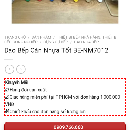
TRANG CHỦ
/
SẢN PHẨM
/
THIẾT BỊ BẾP NHÀ HÀNG, THIẾT BỊ
BẾP CÔNG NGHIỆP
/
DỤNG CỤ BẾP
/
DAO NHÀ BẾP
Dao Bếp Cán Nhựa Tốt BE-NM7012
Khuyến Mãi
🎁Hàng đợi sản xuất
🎁Giao hàng miễn phí tại TPHCM với đơn hàng 1.000.000
VNĐ
🎁Chiết khấu cho đơn hàng số lượng lớn
0909.766.660