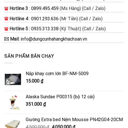
Hotline 3
:
0899.495.459
(Ms Hằng) (Call / Zalo)
Hotline 4
:
0901.293.636
(Mr Tiền) (Call / Zalo)
Hotline 5 :
0935.313.338
(Kỹ Thuật) (Call / Zalo)
Mail:
info@dungcunhahangkhachsan.vn
SẢN PHẨM BÁN CHẠY
Nắp khay cơm lớn BF-NM-5009
15.000
₫
Alaska Sundae P00315 (bộ 12 cái)
351.000
₫
Giường Extra bed Nệm Mousse PN42G04-20CM
Giá
Giá
4.500.000
₫
4.050.000
₫