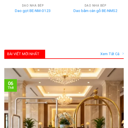
DAO NHÀ BẾP
DAO NHÀ BẾP
Dao gọt BE-NM-0123
Dao bằm cán gỗ BE-NMS2
BÀI VIẾT MỚI NHẤT
Xem Tất Cả
06
Th8