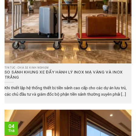
TIN TỨC - CHIA SẺ KINH NGHIỆM
SO SÁNH KHUNG XE ĐẨY HÀNH LÝ INOX MẠ VÀNG VÀ INOX
TRẮNG
Khi thiết lập hệ thống thiết bị tiền sảnh cao cấp cho các dự án lưu trú,
các chủ đầu tư và giám đốc bộ phận tiền sảnh thường xuyên phải [...]
04
Th8