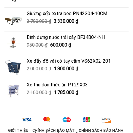
gốc
hiện
là:
tại
Giường xếp extra bed PN42G04-10CM
4.500.000 ₫.
là:
Giá
Giá
3.700.000
₫
3.330.000
₫
4.050.000 ₫.
gốc
hiện
là:
tại
Bình đựng nước trái cây BF34B04-NH
3.700.000 ₫.
là:
Giá
Giá
950.000
₫
600.000
₫
3.330.000 ₫.
gốc
hiện
là:
tại
Xe đẩy đồ vải có tay cầm VS62X02-201
950.000 ₫.
là:
Giá
Giá
2.000.000
₫
1.800.000
₫
600.000 ₫.
gốc
hiện
là:
tại
Xe thu dọn thức ăn PT29X03
2.000.000 ₫.
là:
Giá
Giá
2.100.000
₫
1.785.000
₫
1.800.000 ₫.
gốc
hiện
là:
tại
2.100.000 ₫.
là:
1.785.000 ₫.
GIỚI THIỆU
CHÍNH SÁCH BẢO MẬT
CHÍNH SÁCH BẢO HÀNH