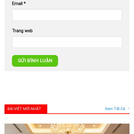
Email
*
Trang web
BÀI VIẾT MỚI NHẤT
Xem Tất Cả