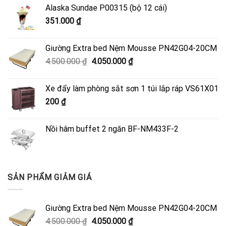
Alaska Sundae P00315 (bộ 12 cái)
351.000
₫
Giường Extra bed Nệm Mousse PN42G04-20CM
Giá
Giá
4.500.000
₫
4.050.000
₫
gốc
hiện
là:
tại
Xe đẩy làm phòng sắt sơn 1 túi lắp ráp VS61X01
4.500.000 ₫.
là:
200
₫
4.050.000 ₫.
Nồi hâm buffet 2 ngăn BF-NM433F-2
SẢN PHẨM GIẢM GIÁ
Giường Extra bed Nệm Mousse PN42G04-20CM
Giá
Giá
4.500.000
₫
4.050.000
₫