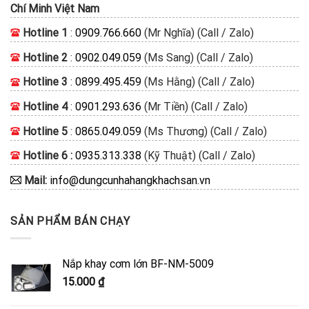
Chí Minh
Việt Nam
Hotline 1
:
0909.766.660
(Mr Nghĩa) (Call / Zalo)
Hotline 2
:
0902.049.059
(Ms Sang) (Call / Zalo)
Hotline 3
:
0899.495.459
(Ms Hằng) (Call / Zalo)
Hotline 4
:
0901.293.636
(Mr Tiền) (Call / Zalo)
Hotline 5
:
0865.049.059
(Ms Thương) (Call / Zalo)
Hotline 6 :
0935.313.338
(Kỹ Thuật) (Call / Zalo)
Mail:
info@dungcunhahangkhachsan.vn
SẢN PHẨM BÁN CHẠY
Nắp khay cơm lớn BF-NM-5009
15.000
₫