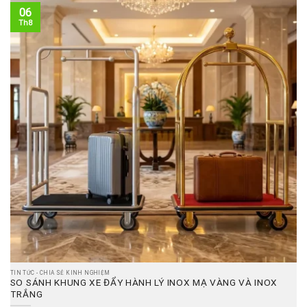
06
Th8
TIN TỨC - CHIA SẺ KINH NGHIỆM
SO SÁNH KHUNG XE ĐẨY HÀNH LÝ INOX MẠ VÀNG VÀ INOX
TRẮNG