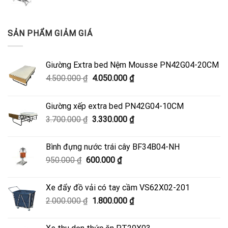
SẢN PHẨM GIẢM GIÁ
Giường Extra bed Nệm Mousse PN42G04-20CM
Giá
Giá
4.500.000
₫
4.050.000
₫
gốc
hiện
là:
tại
Giường xếp extra bed PN42G04-10CM
4.500.000 ₫.
là:
Giá
Giá
3.700.000
₫
3.330.000
₫
4.050.000 ₫.
gốc
hiện
là:
tại
Bình đựng nước trái cây BF34B04-NH
3.700.000 ₫.
là:
Giá
Giá
950.000
₫
600.000
₫
3.330.000 ₫.
gốc
hiện
là:
tại
Xe đẩy đồ vải có tay cầm VS62X02-201
950.000 ₫.
là:
Giá
Giá
2.000.000
₫
1.800.000
₫
600.000 ₫.
gốc
hiện
là:
tại