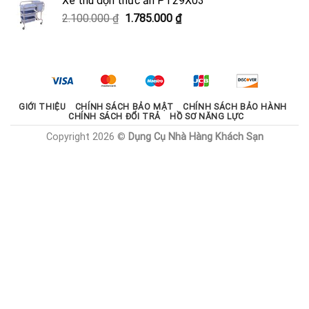
Xe thu dọn thức ăn PT29X03
2.000.000 ₫.
là:
Giá
Giá
2.100.000
₫
1.785.000
₫
1.800.000 ₫.
gốc
hiện
là:
tại
2.100.000 ₫.
là:
1.785.000 ₫.
GIỚI THIỆU
CHÍNH SÁCH BẢO MẬT
CHÍNH SÁCH BẢO HÀNH
CHÍNH SÁCH ĐỔI TRẢ
HỒ SƠ NĂNG LỰC
Copyright 2026 ©
Dụng Cụ Nhà Hàng Khách Sạn