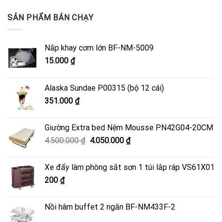
SẢN PHẨM BÁN CHẠY
Nắp khay cơm lớn BF-NM-5009
15.000
₫
Alaska Sundae P00315 (bộ 12 cái)
351.000
₫
Giường Extra bed Nệm Mousse PN42G04-20CM
Giá
Giá
4.500.000
₫
4.050.000
₫
gốc
hiện
là:
tại
Xe đẩy làm phòng sắt sơn 1 túi lắp ráp VS61X01
4.500.000 ₫.
là:
200
₫
4.050.000 ₫.
Nồi hâm buffet 2 ngăn BF-NM433F-2