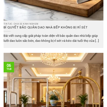
TIN TỨC - CHIA SẺ KINH NGHIỆM
BÍ QUYẾT BẢO QUẢN DAO NHÀ BẾP KHÔNG BỊ RỈ SÉT
Bài viết cung cấp giải pháp toàn diện về bảo quản dao nhà bếp giúp
lưỡi dao luôn sắc bén, dao không bị rỉ sét và kéo dài tuổi thọ của [...]
06
Th8