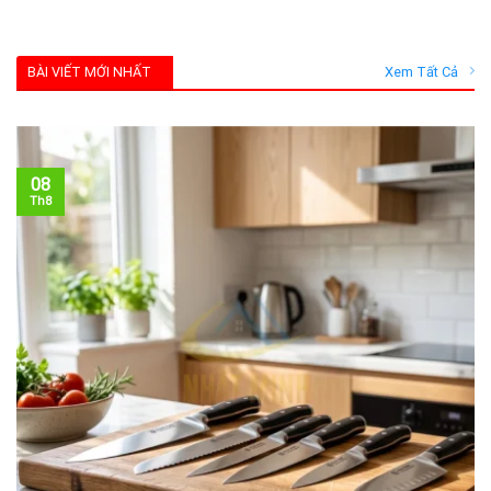
BÀI VIẾT MỚI NHẤT
Xem Tất Cả
08
Th8