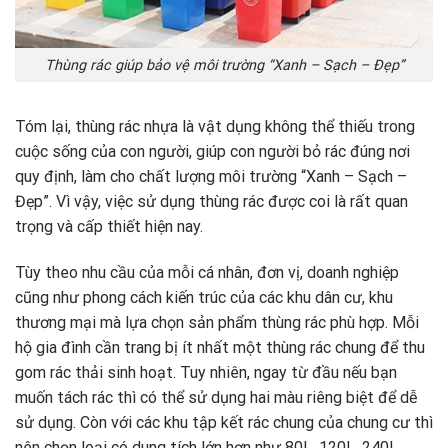
Thùng rác giúp bảo vệ môi trường “Xanh – Sạch – Đẹp”
Tóm lại, thùng rác nhựa là vật dụng không thể thiếu trong
cuộc sống của con người, giúp con người bỏ rác đúng nơi
quy định, làm cho chất lượng môi trường “Xanh – Sạch –
Đẹp”. Vì vậy, việc sử dụng thùng rác được coi là rất quan
trọng và cấp thiết hiện nay.
Tùy theo nhu cầu của mỗi cá nhân, đơn vị, doanh nghiệp
cũng như phong cách kiến ​​trúc của các khu dân cư, khu
thương mại mà lựa chọn sản phẩm thùng rác phù hợp. Mỗi
hộ gia đình cần trang bị ít nhất một thùng rác chung để thu
gom rác thải sinh hoạt. Tuy nhiên, ngay từ đầu nếu bạn
muốn tách rác thì có thể sử dụng hai màu riêng biệt để dễ
sử dụng. Còn với các khu tập kết rác chung của chung cư thì
nên chọn loại có dung tích lớn hơn như 80L, 120L, 240L,