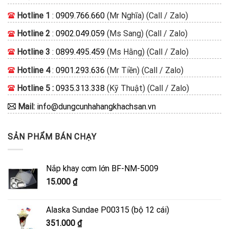
Hotline 1
:
0909.766.660
(Mr Nghĩa) (Call / Zalo)
Hotline 2
:
0902.049.059
(Ms Sang) (Call / Zalo)
Hotline 3
:
0899.495.459
(Ms Hằng) (Call / Zalo)
Hotline 4
:
0901.293.636
(Mr Tiền) (Call / Zalo)
Hotline 5 :
0935.313.338
(Kỹ Thuật) (Call / Zalo)
Mail:
info@dungcunhahangkhachsan.vn
SẢN PHẨM BÁN CHẠY
Nắp khay cơm lớn BF-NM-5009
15.000
₫
Alaska Sundae P00315 (bộ 12 cái)
351.000
₫