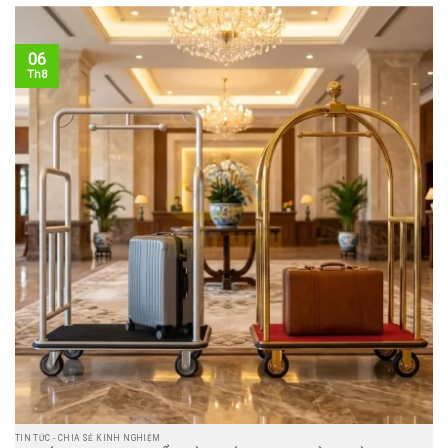
06
Th8
TIN TỨC - CHIA SẺ KINH NGHIỆM