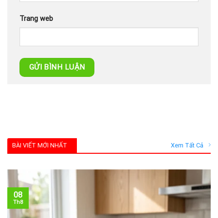
Trang web
BÀI VIẾT MỚI NHẤT
Xem Tất Cả
08
Th8