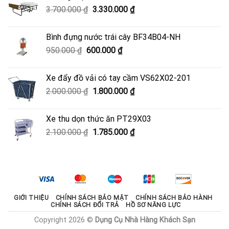
Giá
Giá
3.700.000
₫
3.330.000
₫
4.050.000 ₫.
gốc
hiện
là:
tại
Bình đựng nước trái cây BF34B04-NH
3.700.000 ₫.
là:
Giá
Giá
950.000
₫
600.000
₫
3.330.000 ₫.
gốc
hiện
là:
tại
Xe đẩy đồ vải có tay cầm VS62X02-201
950.000 ₫.
là:
Giá
Giá
2.000.000
₫
1.800.000
₫
600.000 ₫.
gốc
hiện
là:
tại
Xe thu dọn thức ăn PT29X03
2.000.000 ₫.
là:
Giá
Giá
2.100.000
₫
1.785.000
₫
1.800.000 ₫.
gốc
hiện
là:
tại
2.100.000 ₫.
là:
1.785.000 ₫.
GIỚI THIỆU
CHÍNH SÁCH BẢO MẬT
CHÍNH SÁCH BẢO HÀNH
CHÍNH SÁCH ĐỔI TRẢ
HỒ SƠ NĂNG LỰC
Copyright 2026 ©
Dụng Cụ Nhà Hàng Khách Sạn