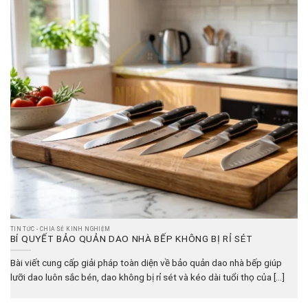
TIN TỨC - CHIA SẺ KINH NGHIỆM
BÍ QUYẾT BẢO QUẢN DAO NHÀ BẾP KHÔNG BỊ RỈ SÉT
Bài viết cung cấp giải pháp toàn diện về bảo quản dao nhà bếp giúp
lưỡi dao luôn sắc bén, dao không bị rỉ sét và kéo dài tuổi thọ của [...]