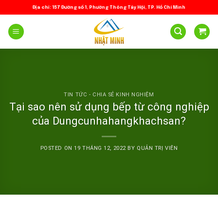
Skip
Địa chỉ: 157 Đường số 1, Phường Thông Tây Hội, TP. Hồ Chí Minh
to
content
TIN TỨC - CHIA SẺ KINH NGHIỆM
Tại sao nên sử dụng bếp từ công nghiệp
của Dungcunhahangkhachsan?
POSTED ON
19 THÁNG 12, 2022
BY
QUẢN TRỊ VIÊN