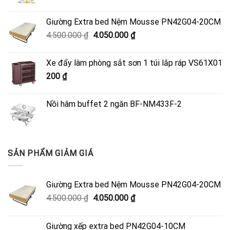
Giường Extra bed Nệm Mousse PN42G04-20CM
Giá
Giá
4.500.000
₫
4.050.000
₫
gốc
hiện
là:
tại
Xe đẩy làm phòng sắt sơn 1 túi lắp ráp VS61X01
4.500.000 ₫.
là:
200
₫
4.050.000 ₫.
Nồi hâm buffet 2 ngăn BF-NM433F-2
SẢN PHẨM GIẢM GIÁ
Giường Extra bed Nệm Mousse PN42G04-20CM
Giá
Giá
4.500.000
₫
4.050.000
₫
gốc
hiện
là:
tại
Giường xếp extra bed PN42G04-10CM
4.500.000 ₫.
là: