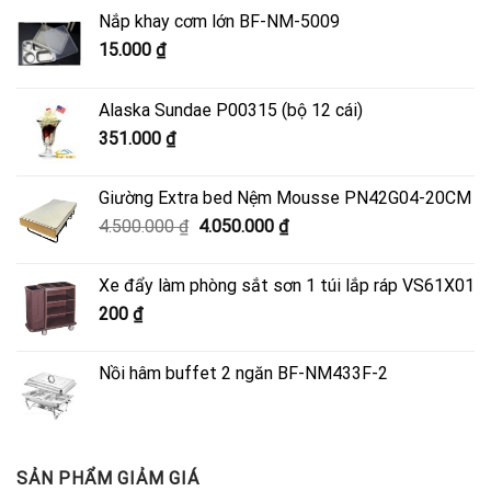
Nắp khay cơm lớn BF-NM-5009
15.000
₫
Alaska Sundae P00315 (bộ 12 cái)
351.000
₫
Giường Extra bed Nệm Mousse PN42G04-20CM
Giá
Giá
4.500.000
₫
4.050.000
₫
gốc
hiện
là:
tại
Xe đẩy làm phòng sắt sơn 1 túi lắp ráp VS61X01
4.500.000 ₫.
là:
200
₫
4.050.000 ₫.
Nồi hâm buffet 2 ngăn BF-NM433F-2
SẢN PHẨM GIẢM GIÁ