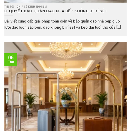
TIN TỨC - CHIA SẺ KINH NGHIỆM
BÍ QUYẾT BẢO QUẢN DAO NHÀ BẾP KHÔNG BỊ RỈ SÉT
Bài viết cung cấp giải pháp toàn diện về bảo quản dao nhà bếp giúp
lưỡi dao luôn sắc bén, dao không bị rỉ sét và kéo dài tuổi thọ của [...]
06
Th8