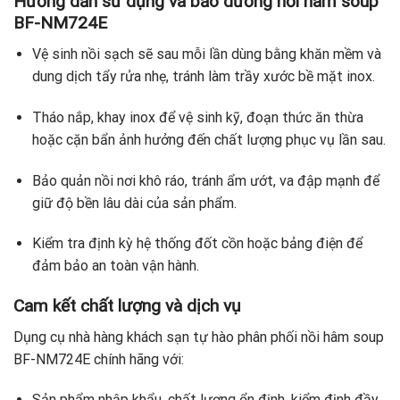
Hướng dẫn sử dụng và bảo dưỡng nồi hâm soup
BF-NM724E
Vệ sinh nồi sạch sẽ sau mỗi lần dùng bằng khăn mềm và
dung dịch tẩy rửa nhẹ, tránh làm trầy xước bề mặt inox.
Tháo nắp, khay inox để vệ sinh kỹ, đoạn thức ăn thừa
hoặc cặn bẩn ảnh hưởng đến chất lượng phục vụ lần sau.
Bảo quản nồi nơi khô ráo, tránh ẩm ướt, va đập mạnh để
giữ độ bền lâu dài của sản phẩm.
Kiểm tra định kỳ hệ thống đốt cồn hoặc bảng điện để
đảm bảo an toàn vận hành.
Cam kết chất lượng và dịch vụ
Dụng cụ nhà hàng khách sạn tự hào phân phối nồi hâm soup
BF-NM724E chính hãng với:
Sản phẩm nhập khẩu, chất lượng ổn định, kiểm định đầy