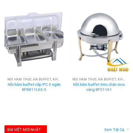
NỒI HÂM THỨC ĂN BUFFET, KHAY HÂM NÓNG BUFFET
NỒI HÂM THỨC ĂN BUFFET, KHAY HÂM NÓNG BUFFET
Nồi hâm buffet nắp PC 3 ngăn
Nồi hâm buffet tròn chân inox
BF8811L63-3
vàng BF51161
BÀI VIẾT MỚI NHẤT
Xem Tất Cả