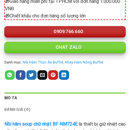
🎁Giao hàng miễn phí tại TPHCM với đơn hàng 1.000.000
VNĐ
🎁Chiết khấu cho đơn hàng số lượng lớn
0909.766.660
CHAT ZALO
Danh mục:
Nồi Hâm Thức Ăn Buffet, Khay Hâm Nóng Buffet
MÔ TẢ
ĐÁNH GIÁ (0)
Nồi hâm soup chữ nhật BF-NM724E
là thiết bị giữ nhiệt cao