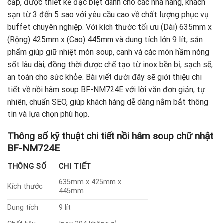
cấp, được thiết kế đặc biệt dành cho các nhà hàng, khách
sạn từ 3 đến 5 sao với yêu cầu cao về chất lượng phục vụ
buffet chuyên nghiệp. Với kích thước tối ưu (Dài) 635mm x
(Rộng) 425mm x (Cao) 445mm và dung tích lớn 9 lít, sản
phẩm giúp giữ nhiệt món soup, canh và các món hầm nóng
sốt lâu dài, đồng thời được chế tạo từ inox bền bỉ, sạch sẽ,
an toàn cho sức khỏe. Bài viết dưới đây sẽ giới thiệu chi
tiết về nồi hâm soup BF-NM724E với lời văn đơn giản, tự
nhiên, chuẩn SEO, giúp khách hàng dễ dàng nắm bắt thông
tin và lựa chọn phù hợp.
Thông số kỹ thuật chi tiết nồi hâm soup chữ nhật
BF-NM724E
THÔNG SỐ
CHI TIẾT
635mm x 425mm x
Kích thước
445mm
Dung tích
9 lít