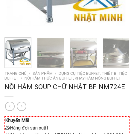
TRANG CHỦ
/
SẢN PHẨM
/
DỤNG CỤ TIỆC BUFFET, THIẾT BỊ TIỆC
BUFFET
/
NỒI HÂM THỨC ĂN BUFFET, KHAY HÂM NÓNG BUFFET
NỒI HÂM SOUP CHỮ NHẬT BF-NM724E
Khuyến Mãi
🎁Hàng đợi sản xuất