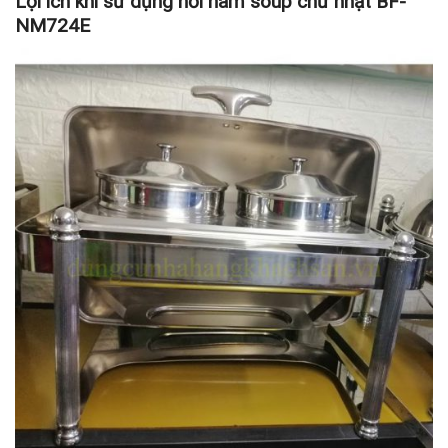
Lợi ích khi sử dụng nồi hâm soup chữ nhật BF-
NM724E