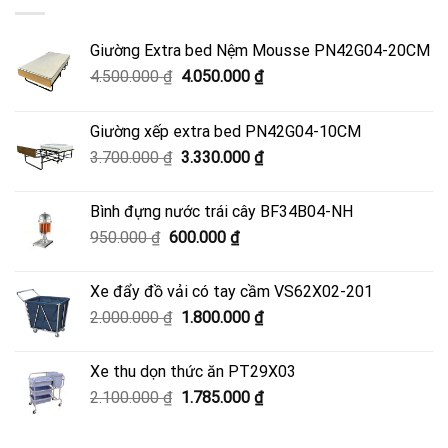
Giường Extra bed Nệm Mousse PN42G04-20CM
Giá
Giá
4.500.000
₫
4.050.000
₫
gốc
hiện
là:
tại
Giường xếp extra bed PN42G04-10CM
4.500.000 ₫.
là:
Giá
Giá
3.700.000
₫
3.330.000
₫
4.050.000 ₫.
gốc
hiện
là:
tại
Bình đựng nước trái cây BF34B04-NH
3.700.000 ₫.
là:
Giá
Giá
950.000
₫
600.000
₫
3.330.000 ₫.
gốc
hiện
là:
tại
Xe đẩy đồ vải có tay cầm VS62X02-201
950.000 ₫.
là:
Giá
Giá
2.000.000
₫
1.800.000
₫
600.000 ₫.
gốc
hiện
là:
tại
Xe thu dọn thức ăn PT29X03
2.000.000 ₫.
là:
Giá
Giá
2.100.000
₫
1.785.000
₫
1.800.000 ₫.
gốc
hiện
là:
tại