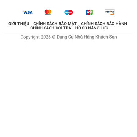
2.100.000 ₫.
là:
1.785.000 ₫.
GIỚI THIỆU
CHÍNH SÁCH BẢO MẬT
CHÍNH SÁCH BẢO HÀNH
CHÍNH SÁCH ĐỔI TRẢ
HỒ SƠ NĂNG LỰC
Copyright 2026 ©
Dụng Cụ Nhà Hàng Khách Sạn