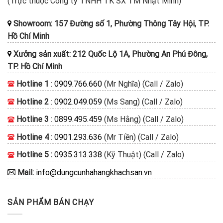
(Trực thuộc Công ty TNHH TK SX TM Nhật Minh)
Showroom: 157 Đường số 1, Phường Thông Tây Hội, TP.
Hồ Chí Minh
Xưởng sản xuất: 212 Quốc Lộ 1A, Phường An Phú Đông,
TP. Hồ Chí Minh
Hotline 1
:
0909.766.660
(Mr Nghĩa) (Call / Zalo)
Hotline 2
:
0902.049.059
(Ms Sang) (Call / Zalo)
Hotline 3
:
0899.495.459
(Ms Hằng) (Call / Zalo)
Hotline 4
:
0901.293.636
(Mr Tiền) (Call / Zalo)
Hotline 5 :
0935.313.338
(Kỹ Thuật) (Call / Zalo)
Mail:
info@dungcunhahangkhachsan.vn
SẢN PHẨM BÁN CHẠY