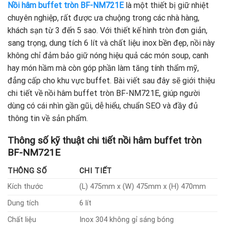
Nồi hâm buffet tròn BF-NM721E
là một thiết bị giữ nhiệt
chuyên nghiệp, rất được ưa chuộng trong các nhà hàng,
khách sạn từ 3 đến 5 sao. Với thiết kế hình tròn đơn giản,
sang trọng, dung tích 6 lít và chất liệu inox bền đẹp, nồi này
không chỉ đảm bảo giữ nóng hiệu quả các món soup, canh
hay món hầm mà còn góp phần làm tăng tính thẩm mỹ,
đẳng cấp cho khu vực buffet. Bài viết sau đây sẽ giới thiệu
chi tiết về nồi hâm buffet tròn BF-NM721E, giúp người
dùng có cái nhìn gần gũi, dễ hiểu, chuẩn SEO và đầy đủ
thông tin về sản phẩm.
Thông số kỹ thuật chi tiết nồi hâm buffet tròn
BF-NM721E
THÔNG SỐ
CHI TIẾT
Kích thước
(L) 475mm x (W) 475mm x (H) 470mm
Dung tích
6 lít
Chất liệu
Inox 304 không gỉ sáng bóng