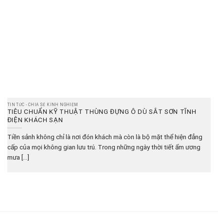
TIN TỨC - CHIA SẺ KINH NGHIỆM
TIÊU CHUẨN KỸ THUẬT THÙNG ĐỰNG Ô DÙ SẮT SƠN TĨNH
ĐIỆN KHÁCH SẠN
Tiền sảnh không chỉ là nơi đón khách mà còn là bộ mặt thể hiện đẳng
cấp của mọi không gian lưu trú. Trong những ngày thời tiết ẩm ương
mưa [...]