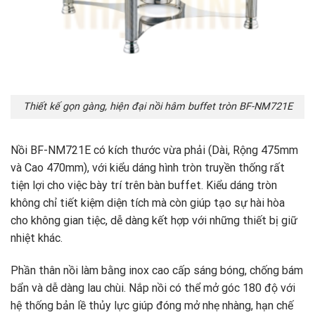
Thiết kế gọn gàng, hiện đại nồi hâm buffet tròn BF-NM721E
Nồi BF-NM721E có kích thước vừa phải (Dài, Rộng 475mm
và Cao 470mm), với kiểu dáng hình tròn truyền thống rất
tiện lợi cho việc bày trí trên bàn buffet. Kiểu dáng tròn
không chỉ tiết kiệm diện tích mà còn giúp tạo sự hài hòa
cho không gian tiệc, dễ dàng kết hợp với những thiết bị giữ
nhiệt khác.
Phần thân nồi làm bằng inox cao cấp sáng bóng, chống bám
bẩn và dễ dàng lau chùi. Nắp nồi có thể mở góc 180 độ với
hệ thống bản lề thủy lực giúp đóng mở nhẹ nhàng, hạn chế