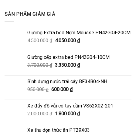
SẢN PHẨM GIẢM GIÁ
Giường Extra bed Nệm Mousse PN42G04-20CM
Giá
Giá
4.500.000
₫
4.050.000
₫
gốc
hiện
là:
tại
Giường xếp extra bed PN42G04-10CM
4.500.000 ₫.
là:
Giá
Giá
3.700.000
₫
3.330.000
₫
4.050.000 ₫.
gốc
hiện
là:
tại
Bình đựng nước trái cây BF34B04-NH
3.700.000 ₫.
là:
Giá
Giá
950.000
₫
600.000
₫
3.330.000 ₫.
gốc
hiện
là:
tại
Xe đẩy đồ vải có tay cầm VS62X02-201
950.000 ₫.
là:
Giá
Giá
2.000.000
₫
1.800.000
₫
600.000 ₫.
gốc
hiện
là:
tại
Xe thu dọn thức ăn PT29X03
2.000.000 ₫.
là: