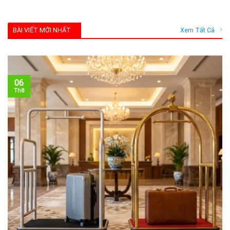
BÀI VIẾT MỚI NHẤT
Xem Tất Cả
06
Th8