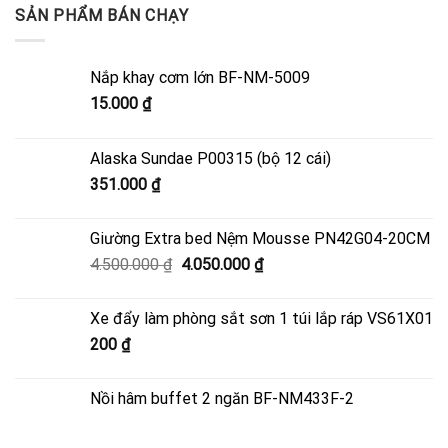
SẢN PHẨM BÁN CHẠY
Nắp khay cơm lớn BF-NM-5009
15.000
₫
Alaska Sundae P00315 (bộ 12 cái)
351.000
₫
Giường Extra bed Nệm Mousse PN42G04-20CM
Giá
Giá
4.500.000
₫
4.050.000
₫
gốc
hiện
là:
tại
Xe đẩy làm phòng sắt sơn 1 túi lắp ráp VS61X01
4.500.000 ₫.
là:
200
₫
4.050.000 ₫.
Nồi hâm buffet 2 ngăn BF-NM433F-2