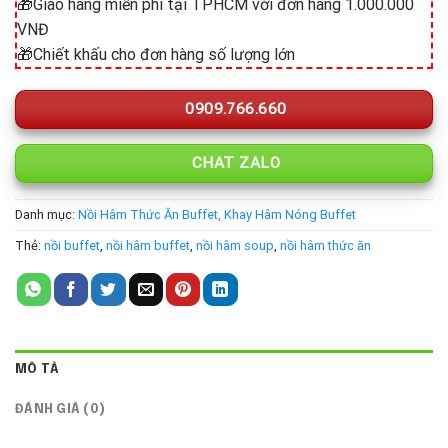
🎁Giao hàng miễn phí tại TPHCM với đơn hàng 1.000.000
VNĐ
🎁Chiết khấu cho đơn hàng số lượng lớn
0909.766.660
CHAT ZALO
Danh mục:
Nồi Hâm Thức Ăn Buffet, Khay Hâm Nóng Buffet
Thẻ:
nồi buffet
,
nồi hâm buffet
,
nồi hâm soup
,
nồi hâm thức ăn
MÔ TẢ
ĐÁNH GIÁ (0)