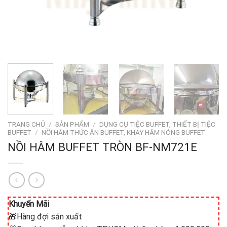
TRANG CHỦ
/
SẢN PHẨM
/
DỤNG CỤ TIỆC BUFFET, THIẾT BỊ TIỆC
BUFFET
/
NỒI HÂM THỨC ĂN BUFFET, KHAY HÂM NÓNG BUFFET
NỒI HÂM BUFFET TRÒN BF-NM721E
Khuyến Mãi
🎁Hàng đợi sản xuất