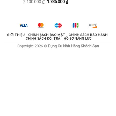
Giá
Giá
2.100.000
₫
1.785.000
₫
1.800.000 ₫.
gốc
hiện
là:
tại
2.100.000 ₫.
là:
1.785.000 ₫.
GIỚI THIỆU
CHÍNH SÁCH BẢO MẬT
CHÍNH SÁCH BẢO HÀNH
CHÍNH SÁCH ĐỔI TRẢ
HỒ SƠ NĂNG LỰC
Copyright 2026 ©
Dụng Cụ Nhà Hàng Khách Sạn