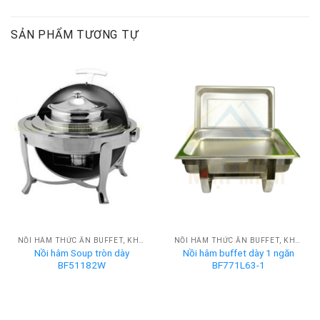
SẢN PHẨM TƯƠNG TỰ
NỒI HÂM THỨC ĂN BUFFET, KHAY HÂM NÓNG BUFFET
NỒI HÂM THỨC ĂN BUFFET, KHAY HÂM NÓNG BUFFET
Nồi hâm Soup tròn dày
Nồi hâm buffet dày 1 ngăn
BF51182W
BF771L63-1