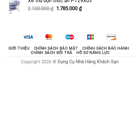
Xe thu dọn thức ăn PT29X03
2.000.000 ₫.
là:
Giá
Giá
2.100.000
₫
1.785.000
₫
1.800.000 ₫.
gốc
hiện
là:
tại
2.100.000 ₫.
là:
1.785.000 ₫.
GIỚI THIỆU
CHÍNH SÁCH BẢO MẬT
CHÍNH SÁCH BẢO HÀNH
CHÍNH SÁCH ĐỔI TRẢ
HỒ SƠ NĂNG LỰC
Copyright 2026 ©
Dụng Cụ Nhà Hàng Khách Sạn