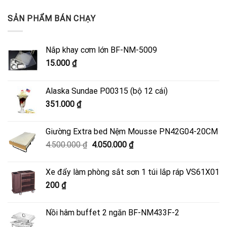
SẢN PHẨM BÁN CHẠY
Nắp khay cơm lớn BF-NM-5009
15.000
₫
Alaska Sundae P00315 (bộ 12 cái)
351.000
₫
Giường Extra bed Nệm Mousse PN42G04-20CM
Giá
Giá
4.500.000
₫
4.050.000
₫
gốc
hiện
là:
tại
Xe đẩy làm phòng sắt sơn 1 túi lắp ráp VS61X01
4.500.000 ₫.
là:
200
₫
4.050.000 ₫.
Nồi hâm buffet 2 ngăn BF-NM433F-2