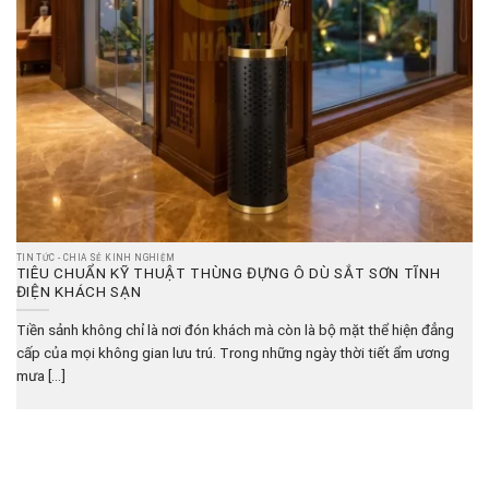
TIN TỨC - CHIA SẺ KINH NGHIỆM
TIÊU CHUẨN KỸ THUẬT THÙNG ĐỰNG Ô DÙ SẮT SƠN TĨNH
ĐIỆN KHÁCH SẠN
Tiền sảnh không chỉ là nơi đón khách mà còn là bộ mặt thể hiện đẳng
cấp của mọi không gian lưu trú. Trong những ngày thời tiết ẩm ương
mưa [...]