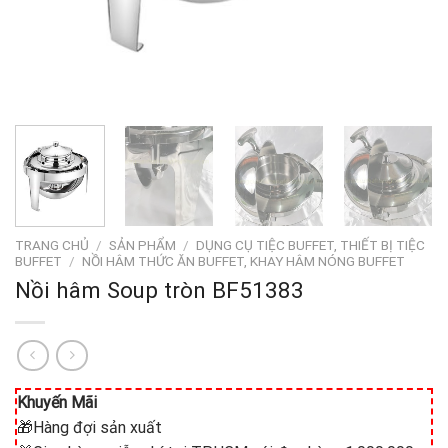
TRANG CHỦ
/
SẢN PHẨM
/
DỤNG CỤ TIỆC BUFFET, THIẾT BỊ TIỆC
BUFFET
/
NỒI HÂM THỨC ĂN BUFFET, KHAY HÂM NÓNG BUFFET
Nồi hâm Soup tròn BF51383
Khuyến Mãi
🎁Hàng đợi sản xuất