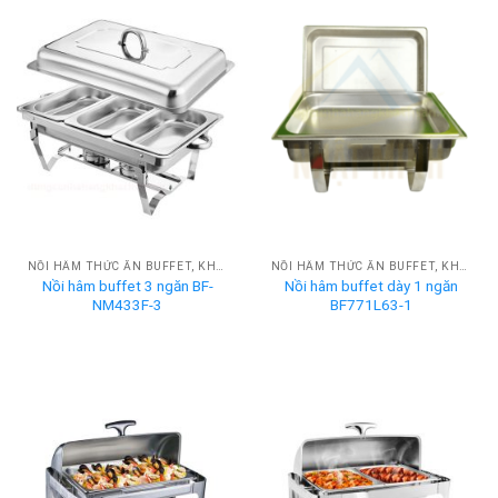
NỒI HÂM THỨC ĂN BUFFET, KHAY HÂM NÓNG BUFFET
NỒI HÂM THỨC ĂN BUFFET, KHAY HÂM NÓNG BUFFET
Nồi hâm buffet 3 ngăn BF-
Nồi hâm buffet dày 1 ngăn
NM433F-3
BF771L63-1