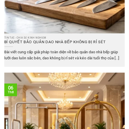
TIN TỨC - CHIA SẺ KINH NGHIỆM
BÍ QUYẾT BẢO QUẢN DAO NHÀ BẾP KHÔNG BỊ RỈ SÉT
Bài viết cung cấp giải pháp toàn diện về bảo quản dao nhà bếp giúp
lưỡi dao luôn sắc bén, dao không bị rỉ sét và kéo dài tuổi thọ của [...]
06
Th8