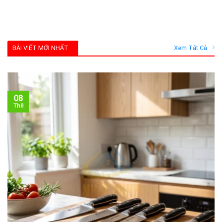
BÀI VIẾT MỚI NHẤT
Xem Tất Cả
08
Th8