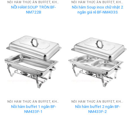
NỒI HÂM THỨC ĂN BUFFET, KHAY HÂM NÓNG BUFFET
NỒI HÂM THỨC ĂN BUFFET, KHAY HÂM NÓNG BUFFET
NỒI HÂM SOUP TRÒN BF-
Nồi hâm Soup inox chữ nhật 2
NM722B
ngăn giá rẻ BF-NM433S
NỒI HÂM THỨC ĂN BUFFET, KHAY HÂM NÓNG BUFFET
NỒI HÂM THỨC ĂN BUFFET, KHAY HÂM NÓNG BUFFET
Nồi hâm buffet 1 ngăn BF-
Nồi hâm buffet 2 ngăn BF-
NM433F-1
NM433F-2