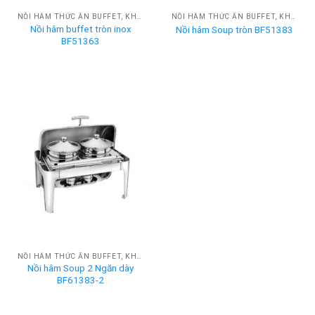
NỒI HÂM THỨC ĂN BUFFET, KHAY HÂM NÓNG BUFFET
NỒI HÂM THỨC ĂN BUFFET, KHAY HÂM NÓNG BUFFET
Nồi hâm buffet tròn inox
Nồi hâm Soup tròn BF51383
BF51363
NỒI HÂM THỨC ĂN BUFFET, KHAY HÂM NÓNG BUFFET
Nồi hâm Soup 2 Ngăn dày
BF61383-2