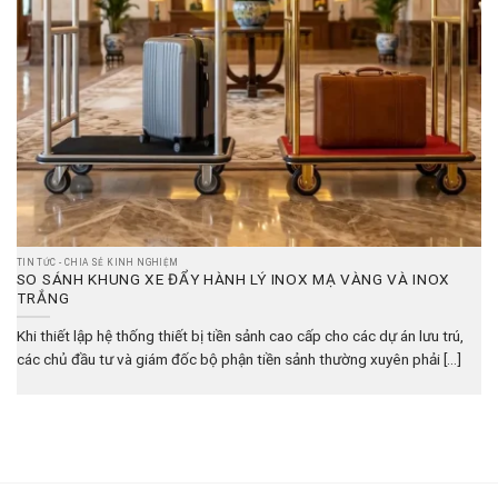
TIN TỨC - CHIA SẺ KINH NGHIỆM
SO SÁNH KHUNG XE ĐẨY HÀNH LÝ INOX MẠ VÀNG VÀ INOX
TRẮNG
Khi thiết lập hệ thống thiết bị tiền sảnh cao cấp cho các dự án lưu trú,
các chủ đầu tư và giám đốc bộ phận tiền sảnh thường xuyên phải [...]