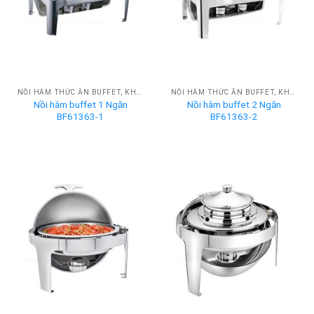
NỒI HÂM THỨC ĂN BUFFET, KHAY HÂM NÓNG BUFFET
NỒI HÂM THỨC ĂN BUFFET, KHAY HÂM NÓNG BUFFET
Nồi hâm buffet 1 Ngăn
Nồi hâm buffet 2 Ngăn
BF61363-1
BF61363-2