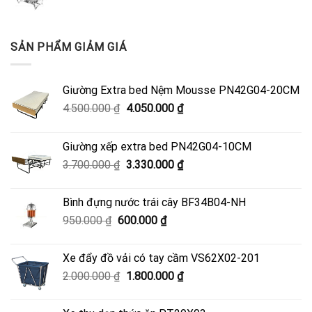
SẢN PHẨM GIẢM GIÁ
Giường Extra bed Nệm Mousse PN42G04-20CM
Giá
Giá
4.500.000
₫
4.050.000
₫
gốc
hiện
là:
tại
Giường xếp extra bed PN42G04-10CM
4.500.000 ₫.
là:
Giá
Giá
3.700.000
₫
3.330.000
₫
4.050.000 ₫.
gốc
hiện
là:
tại
Bình đựng nước trái cây BF34B04-NH
3.700.000 ₫.
là:
Giá
Giá
950.000
₫
600.000
₫
3.330.000 ₫.
gốc
hiện
là:
tại
Xe đẩy đồ vải có tay cầm VS62X02-201
950.000 ₫.
là:
Giá
Giá
2.000.000
₫
1.800.000
₫
600.000 ₫.
gốc
hiện
là:
tại