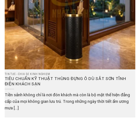
TIN TỨC - CHIA SẺ KINH NGHIỆM
TIÊU CHUẨN KỸ THUẬT THÙNG ĐỰNG Ô DÙ SẮT SƠN TĨNH
ĐIỆN KHÁCH SẠN
Tiền sảnh không chỉ là nơi đón khách mà còn là bộ mặt thể hiện đẳng
cấp của mọi không gian lưu trú. Trong những ngày thời tiết ẩm ương
mưa [...]