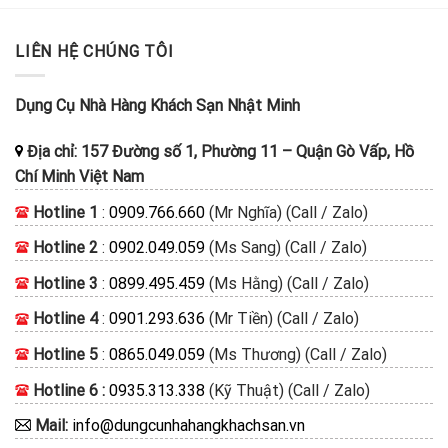
LIÊN HỆ CHÚNG TÔI
Dụng Cụ Nhà Hàng Khách Sạn Nhật Minh
Địa chỉ:
157 Đường số 1, Phường 11
–
Quận Gò Vấp, Hồ
Chí Minh
Việt Nam
Hotline 1
:
0909.766.660
(Mr Nghĩa) (Call / Zalo)
Hotline 2
:
0902.049.059
(Ms Sang) (Call / Zalo)
Hotline 3
:
0899.495.459
(Ms Hằng) (Call / Zalo)
Hotline 4
:
0901.293.636
(Mr Tiền) (Call / Zalo)
Hotline 5
:
0865.049.059
(Ms Thương) (Call / Zalo)
Hotline 6 :
0935.313.338
(Kỹ Thuật) (Call / Zalo)
Mail:
info@dungcunhahangkhachsan.vn