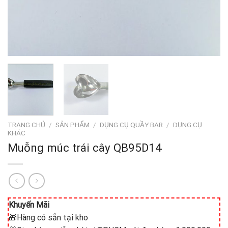
TRANG CHỦ
/
SẢN PHẨM
/
DỤNG CỤ QUẦY BAR
/
DỤNG CỤ
KHÁC
Muỗng múc trái cây QB95D14
Khuyến Mãi
🎁Hàng có sẵn tại kho