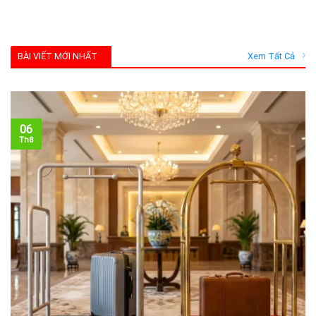
BÀI VIẾT MỚI NHẤT
Xem Tất Cả
06
Th8