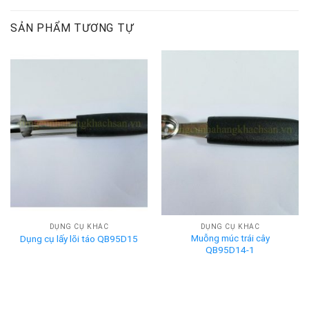
SẢN PHẨM TƯƠNG TỰ
DỤNG CỤ KHÁC
DỤNG CỤ KHÁC
Muỗng múc trái cây
Dụng cụ lấy lõi táo QB95D15
QB95D14-1