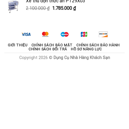
Xe thu dọn thức ăn PT29X03
2.000.000 ₫.
là:
Giá
Giá
2.100.000
₫
1.785.000
₫
1.800.000 ₫.
gốc
hiện
là:
tại
2.100.000 ₫.
là:
1.785.000 ₫.
GIỚI THIỆU
CHÍNH SÁCH BẢO MẬT
CHÍNH SÁCH BẢO HÀNH
CHÍNH SÁCH ĐỔI TRẢ
HỒ SƠ NĂNG LỰC
Copyright 2026 ©
Dụng Cụ Nhà Hàng Khách Sạn