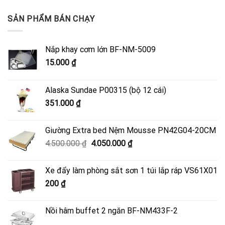
SẢN PHẨM BÁN CHẠY
Nắp khay cơm lớn BF-NM-5009
15.000
₫
Alaska Sundae P00315 (bộ 12 cái)
351.000
₫
Giường Extra bed Nệm Mousse PN42G04-20CM
Giá
Giá
4.500.000
₫
4.050.000
₫
gốc
hiện
là:
tại
Xe đẩy làm phòng sắt sơn 1 túi lắp ráp VS61X01
4.500.000 ₫.
là:
200
₫
4.050.000 ₫.
Nồi hâm buffet 2 ngăn BF-NM433F-2