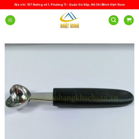
Skip
Địa chỉ: 157 Đường số 1, Phường 11 – Quận Gò Vấp, Hồ Chí Minh Việt Nam
to
content