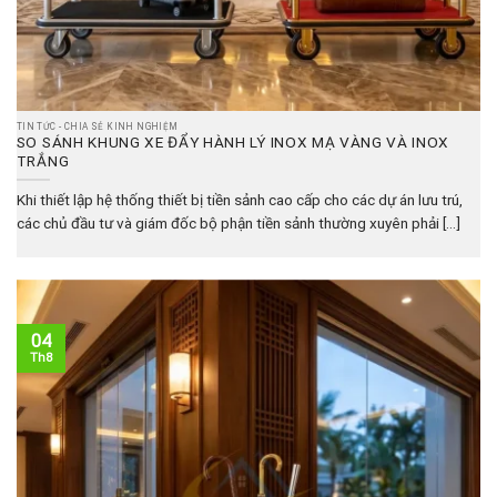
TIN TỨC - CHIA SẺ KINH NGHIỆM
SO SÁNH KHUNG XE ĐẨY HÀNH LÝ INOX MẠ VÀNG VÀ INOX
TRẮNG
Khi thiết lập hệ thống thiết bị tiền sảnh cao cấp cho các dự án lưu trú,
các chủ đầu tư và giám đốc bộ phận tiền sảnh thường xuyên phải [...]
04
Th8